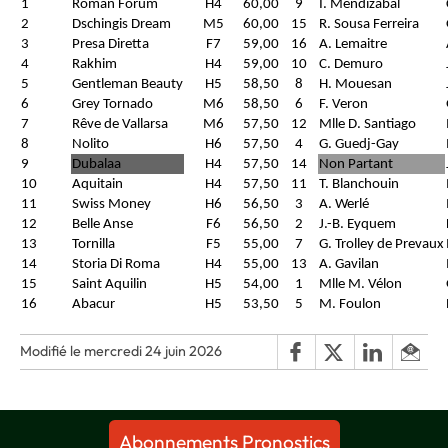
1
Roman Forum
H4
60,00
9
I. Mendizabal
2
Dschingis Dream
M5
60,00
15
R. Sousa Ferreira
3
Presa Diretta
F7
59,00
16
A. Lemaitre
4
Rakhim
H4
59,00
10
C. Demuro
5
Gentleman Beauty
H5
58,50
8
H. Mouesan
6
Grey Tornado
M6
58,50
6
F. Veron
7
Rêve de Vallarsa
M6
57,50
12
Mlle D. Santiago
8
Nolito
H6
57,50
4
G. Guedj-Gay
9
Dubalaa
H4
57,50
14
Non Partant
10
Aquitain
H4
57,50
11
T. Blanchouin
11
Swiss Money
H6
56,50
3
A. Werlé
12
Belle Anse
F6
56,50
2
J.-B. Eyquem
13
Tornilla
F5
55,00
7
G. Trolley de Prevaux
14
Storia Di Roma
H4
55,00
13
A. Gavilan
15
Saint Aquilin
H5
54,00
1
Mlle M. Vélon
16
Abacur
H5
53,50
5
M. Foulon
Modifié le mercredi 24 juin 2026
Abonnements Pronostics