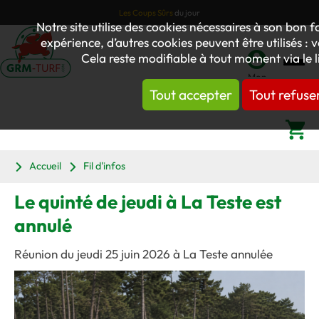
Les Coups Sûrs
du jour
Notre site utilise des cookies nécessaires à son bon
expérience, d’autres cookies peuvent être utilisés : 
Cela reste modifiable à tout moment via le 
Mon
Tout accepter
Tout refuse
compte
Panier
Accueil
Fil d'infos
Le quinté de jeudi à La Teste est
annulé
Réunion du jeudi 25 juin 2026 à La Teste annulée