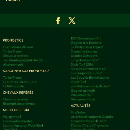
150 Chevaux par An
PRONOSTICS
Gagner à la Roulette
Les Chevaux du Jour
Le Matelassier Expert
Turbo Prono
Deauville Express
Chevaux repérés
Quintés Outsiders
Jeu simple gagnant Quinté
Longchamp and C°
Abonnements
Stats Turf 2014
Dossier Confidentiel MI
S'ABONNER AUX PRONOSTICS
Les Gagnants au Trot
Turbo Prono
Les Couplés Enrichissants
Les Coups Sûrs du Jour
Giant Turf
Le Méthodiste
Les Meilleurs Paris du Turf
Gagner au Multi
CHEVAUX REPÉRÉS
Vincennes Nuit
Chevaux repérés
Vincennes Flash
Résultats des chevaux
ACTUALITÉS
MÉTHODES TURF
Fil d'infos
My-grmturf
Arrivées et rapports Quintés
Les couplés illimités
Grand National du Trot
Les rubriques de Week-End
Prix de l'Arc de Triomphe
Trot 2025
Casino-Roulette