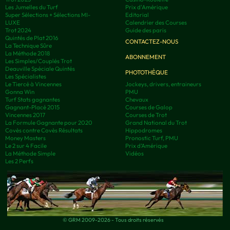
Les Jumelles du Turf
Prix d'Amérique
Super Sélections + Sélections MI-
Editorial
LUXE
Calendrier des Courses
Trot 2024
Guide des paris
Quintés de Plat 2016
CONTACTEZ-NOUS
La Technique Sûre
La Méthode 2018
ABONNEMENT
Les Simples/Couplés Trot
Deauville Spéciale Quintés
PHOTOTHÈQUE
Les Spécialistes
Le Tiercé à Vincennes
Jockeys, drivers, entraineurs
Gonna Win
PMU
Turf Stats gagnantes
Chevaux
Gagnant-Placé 2015
Courses de Galop
Vincennes 2017
Courses de Trot
La Formule Gagnante pour 2020
Grand National du Trot
Covès contre Covès Résultats
Hippodromes
Money Masters
Pronostic Turf, PMU
Le 2 sur 4 Facile
Prix d’Amérique
La Méthode Simple
Vidéos
Les 2 Perfs
© GRM 2009-2026 - Tous droits réservés