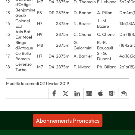
12
M7
D4
2875m
D. Thomain
F. Leblanc
5a2a10m
d'Ortige
Benjamine
13
F8
DP
2875m
D. Bonne
A. Pillon
Dm4m(1
Gédé
Colonel
J.-M.
14
H7
2875m
N. Bazire
13a(18)
Ec.1
Bazire
Asis Bot
15
H9
2875m
C. Chenu
C. Chenu
Dm(18)
Eur Moel
Bingo
G.
R.-R.
16
M8
2875m
(18)12a
d'Attaque
Gelormini
Boucault
Ce Bello
S.-G.
17
H7
D4
2875m
A. Barrier
4a(18)3
Romain
Dupont
Cérenzo
18
M7
D4
2875m
F. Nivard
Ph. Billard
2a1a(18
Turbo
Modifié le samedi 02 février 2019
Abonnements Pronostics