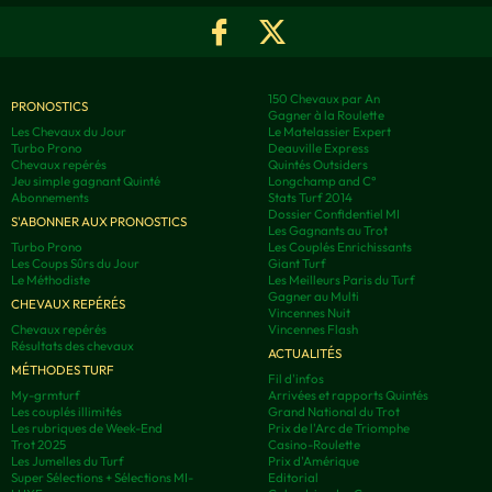
150 Chevaux par An
PRONOSTICS
Gagner à la Roulette
Les Chevaux du Jour
Le Matelassier Expert
Turbo Prono
Deauville Express
Chevaux repérés
Quintés Outsiders
Jeu simple gagnant Quinté
Longchamp and C°
Abonnements
Stats Turf 2014
Dossier Confidentiel MI
S'ABONNER AUX PRONOSTICS
Les Gagnants au Trot
Turbo Prono
Les Couplés Enrichissants
Les Coups Sûrs du Jour
Giant Turf
Le Méthodiste
Les Meilleurs Paris du Turf
Gagner au Multi
CHEVAUX REPÉRÉS
Vincennes Nuit
Chevaux repérés
Vincennes Flash
Résultats des chevaux
ACTUALITÉS
MÉTHODES TURF
Fil d'infos
My-grmturf
Arrivées et rapports Quintés
Les couplés illimités
Grand National du Trot
Les rubriques de Week-End
Prix de l'Arc de Triomphe
Trot 2025
Casino-Roulette
Les Jumelles du Turf
Prix d'Amérique
Super Sélections + Sélections MI-
Editorial