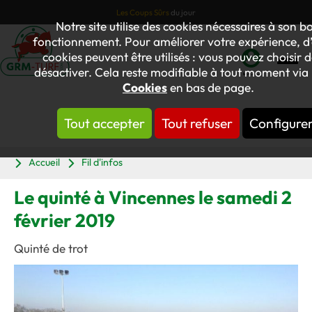
Les Coups Sûrs
du jour
Notre site utilise des cookies nécessaires à son b
fonctionnement. Pour améliorer votre expérience, d’
cookies peuvent être utilisés : vous pouvez choisir d
désactiver. Cela reste modifiable à tout moment via l
Mon
Cookies
en bas de page.
compte
Tout accepter
Tout refuser
Configure
Panier
Accueil
Fil d'infos
Le quinté à Vincennes le samedi 2
février 2019
Quinté de trot