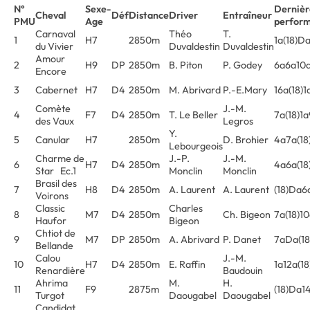
N°
Sexe-
Dernièr
Cheval
Déf
Distance
Driver
Entraîneur
PMU
Age
perfor
Carnaval
Théo
T.
1
H7
2850m
1a(18)D
du Vivier
Duvaldestin
Duvaldestin
Amour
2
H9
DP
2850m
B. Piton
P. Godey
6a6a10a
Encore
3
Cabernet
H7
D4
2850m
M. Abrivard
P.-E.Mary
16a(18)
Comète
J.-M.
4
F7
D4
2850m
T. Le Beller
7a(18)1
des Vaux
Legros
Y.
5
Canular
H7
2850m
D. Brohier
4a7a(18
Lebourgeois
Charme de
J.-P.
J.-M.
6
H7
D4
2850m
4a6a(18
Star Ec.1
Monclin
Monclin
Brasil des
7
H8
D4
2850m
A. Laurent
A. Laurent
(18)Da6
Voirons
Classic
Charles
8
M7
D4
2850m
Ch. Bigeon
7a(18)1
Haufor
Bigeon
Chtiot de
9
M7
DP
2850m
A. Abrivard
P. Danet
7aDa(1
Bellande
Calou
J.-M.
10
H7
D4
2850m
E. Raffin
1a12a(1
Renardière
Baudouin
Ahrima
M.
H.
11
F9
2875m
(18)Da1
Turgot
Daougabel
Daougabel
Candidat