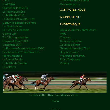
LUXE
Calendrier des Courses
Trot 2024
Guide des paris
Quintés de Plat 2016
CONTACTEZ-NOUS
La Technique Sûre
La Méthode 2018
ABONNEMENT
Les Simples/Couplés Trot
Deauville Spéciale Quintés
PHOTOTHÈQUE
Les Spécialistes
Le Tiercé à Vincennes
Jockeys, drivers, entraineurs
Gonna Win
PMU
Turf Stats gagnantes
Chevaux
Gagnant-Placé 2015
Courses de Galop
Vincennes 2017
Courses de Trot
La Formule Gagnante pour 2020
Grand National du Trot
Covès contre Covès Résultats
Hippodromes
Money Masters
Pronostic Turf, PMU
Le 2 sur 4 Facile
Prix d’Amérique
La Méthode Simple
Vidéos
Les 2 Perfs
© GRM 2009-2026 - Tous droits réservés
Taonix
Lexique