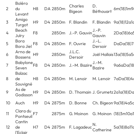
Boléro
Charles
D.
2
du
H8
DA
2850m
6m(18)1m
Bigeon
Béthouart
Levant
Amigo
3
H9
D4
2850m
F. Blandin
F. Blandin
9a(18)12a1
Turgot
Beach
J.-P.
4
F8
2850m
J.-P. Gauvin
2Da(18)6a
Julry
Gauvin
Bora
J.-L.
5
F8
D4
2850m
F. Ouvrie
DaDa(18)7
Bora Jiel
Dersoir
Arno de
J.L.C.
6
H9
2850m
Joël Hallais
13a(18)5a
Bossens
Dersoir
Babylone
J.-M.
7
F8
D4
2850m
J.-M. Bazire
9a6aDa(18
Seven
Bazire
Balzac
8
de
H8
D4
2850m
M. Lenoir
M. Lenoir
7aDa(18)4
Souvigné
As de
9
H9
D4
2850m
D. Thomain
J. Grumetz
2a1a(18)D
Godisson
10
Auch
H9
D4
2875m
D. Bonne
Ch. Bigeon
9a(18)4a5
Clara du
11
F7
2875m
G. Moinon
G. Moinon
(18)3m10a
Pontseuil
Cantin
N.
12
de
H7
D4
2875m
F. Lagadeuc
5a(18)8a11
Catherine
l'Eclair