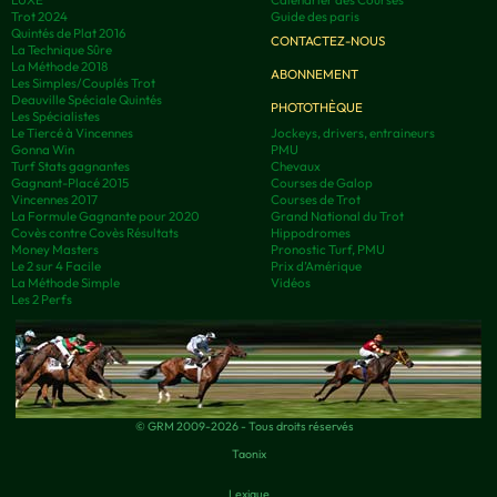
Trot 2024
Guide des paris
Quintés de Plat 2016
CONTACTEZ-NOUS
La Technique Sûre
La Méthode 2018
ABONNEMENT
Les Simples/Couplés Trot
Deauville Spéciale Quintés
PHOTOTHÈQUE
Les Spécialistes
Le Tiercé à Vincennes
Jockeys, drivers, entraineurs
Gonna Win
PMU
Turf Stats gagnantes
Chevaux
Gagnant-Placé 2015
Courses de Galop
Vincennes 2017
Courses de Trot
La Formule Gagnante pour 2020
Grand National du Trot
Covès contre Covès Résultats
Hippodromes
Money Masters
Pronostic Turf, PMU
Le 2 sur 4 Facile
Prix d’Amérique
La Méthode Simple
Vidéos
Les 2 Perfs
© GRM 2009-2026 - Tous droits réservés
Taonix
Lexique