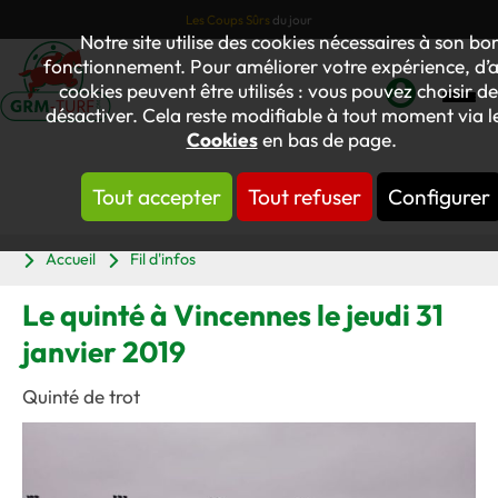
Les Coups Sûrs
du jour
Notre site utilise des cookies nécessaires à son bo
fonctionnement. Pour améliorer votre expérience, d’a
cookies peuvent être utilisés : vous pouvez choisir de
désactiver. Cela reste modifiable à tout moment via le
Mon
Cookies
en bas de page.
compte
Tout accepter
Tout refuser
Configurer
Panier
Accueil
Fil d'infos
Le quinté à Vincennes le jeudi 31
janvier 2019
Quinté de trot