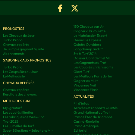
150 Chevaux par An
PRONOSTICS
Gagner à la Roulette
Les Chevaux du Jour
Le Matelassier Expert
Turbo Prono
Deauville Express
Chevaux repérés
Quintés Outsiders
Jeu simple gagnant Quinté
Longchamp and C°
Abonnements
Stats Turf 2014
Dossier Confidentiel MI
S'ABONNER AUX PRONOSTICS
Les Gagnants au Trot
Turbo Prono
Les Couplés Enrichissants
Les Coups Sûrs du Jour
Giant Turf
Le Méthodiste
Les Meilleurs Paris du Turf
Gagner au Multi
CHEVAUX REPÉRÉS
Vincennes Nuit
Chevaux repérés
Vincennes Flash
Résultats des chevaux
ACTUALITÉS
MÉTHODES TURF
Fil d'infos
My-grmturf
Arrivées et rapports Quintés
Les couplés illimités
Grand National du Trot
Les rubriques de Week-End
Prix de l'Arc de Triomphe
Trot 2025
Casino-Roulette
Les Jumelles du Turf
Prix d'Amérique
Super Sélections + Sélections MI-
Editorial
LUXE
Calendrier des Courses