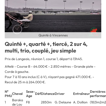
Quinté à Vincennes
Quinté +, quarté +, tiercé, 2 sur 4,
multi, trio, couplé, jeu simple
Prix de Langeais, réunion 1, course 1, départ à 13h45.
Attelé - Course B - 64.000 € - 2.850 mètres - Grande piste -
Corde à gauche
.
Pour 7 à 10 ans inclus (C à V), n'ayant pas gagné 471.000 €. -
Recul de 25 m à 264.000 €.
N°
Sexe-
Dernières
Cheval
Déf
Distance
Driver
Entraîneur
PMU
Age
performa
Baraka
1
F8
2850m
G. Delaune
A. Dollion
(18)3m2m
de Lou