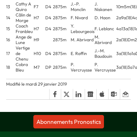
Cathy A
J.-P.
J.
13
F7
D4
2875m
10m5m(18
Quira
Monclin
Niskanen
Câlin de
14
H7
D4
2875m
F. Nivard
D. Haon
2a9a(18)4
Morge
Coach
Y.
15
H7
D4
2875m
F. Leblanc
4a13a(18)1
Franbleu
Lebourgeois
Ange de
M.
16
H9
2875m
M. Abrivard
2a(18)Dm
Lune
Abrivard
Vertige
J.-M.
17
de
H10
D4
2875m
E. Raffin
3a(18)1a1
Baudouin
Chenu
Cobra
P.
P.
18
M7
DP
2875m
3a(18)3a7
Bleu
Vercruysse
Vercruysse
Modifié le mardi 29 janvier 2019
Abonnements Pronostics