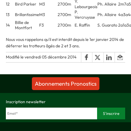
Y.
12
Bird Parker
M3
2700m
Ph. Allaire
2m7a5
Lebourgeois
P.
13
Brillantissime
M3
2700m
Ph. Allaire
4a3a4
Vercruysse
Billie de
14
F3
2700m
E. Raffin
S. Guarato
2a1a3
Montfort
Nous vous rappelons qu'il est interdit depuis le 1er janvier 2014 de
déferrer les trotteurs âgés de 2 et 3 ans.
Modifié le vendredi 05 décembre 2014
Abonnements Pronostics
Inscription newsletter