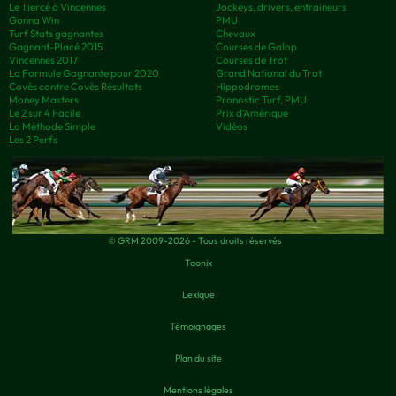
Le Tiercé à Vincennes
Jockeys, drivers, entraineurs
Gonna Win
PMU
Turf Stats gagnantes
Chevaux
Gagnant-Placé 2015
Courses de Galop
Vincennes 2017
Courses de Trot
La Formule Gagnante pour 2020
Grand National du Trot
Covès contre Covès Résultats
Hippodromes
Money Masters
Pronostic Turf, PMU
Le 2 sur 4 Facile
Prix d’Amérique
La Méthode Simple
Vidéos
Les 2 Perfs
© GRM 2009-2026 - Tous droits réservés
Taonix
Lexique
Témoignages
Plan du site
Mentions légales