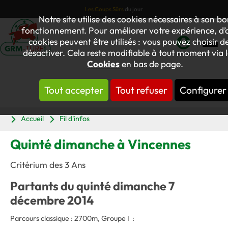
Les Coups Sûrs
du jour
Notre site utilise des cookies nécessaires à son b
fonctionnement. Pour améliorer votre expérience, d’
cookies peuvent être utilisés : vous pouvez choisir de
désactiver. Cela reste modifiable à tout moment via l
Mon
Cookies
en bas de page.
compte
Tout accepter
Tout refuser
Configurer
Panier
Accueil
Fil d'infos
Quinté dimanche à Vincennes
Critérium des 3 Ans
Partants du quinté dimanche 7
décembre 2014
Parcours classique : 2700m, Groupe I :