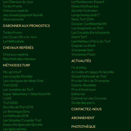
Les Chevaux du Jour
Le Matelassier Expert
Turbo Prono
Deauville Express
Chevaux repérés
Quintés Outsiders
Jeu simple gagnant Quinté
Longchamp and C°
Abonnements
Stats Turf 2014
Dossier Confidentiel MI
S'ABONNER AUX PRONOSTICS
Les Gagnants au Trot
Turbo Prono
Les Couplés Enrichissants
Les Coups Sûrs du Jour
Giant Turf
Le Méthodiste
Les Meilleurs Paris du Turf
Gagner au Multi
CHEVAUX REPÉRÉS
Vincennes Nuit
Chevaux repérés
Vincennes Flash
Résultats des chevaux
ACTUALITÉS
MÉTHODES TURF
Fil d'infos
My-grmturf
Arrivées et rapports Quintés
Les couplés illimités
Grand National du Trot
Les rubriques de Week-End
Prix de l'Arc de Triomphe
Trot 2025
Casino-Roulette
Les Jumelles du Turf
Prix d'Amérique
Super Sélections + Sélections MI-
Editorial
LUXE
Calendrier des Courses
Trot 2024
Guide des paris
Quintés de Plat 2016
CONTACTEZ-NOUS
La Technique Sûre
La Méthode 2018
ABONNEMENT
Les Simples/Couplés Trot
Deauville Spéciale Quintés
PHOTOTHÈQUE
Les Spécialistes