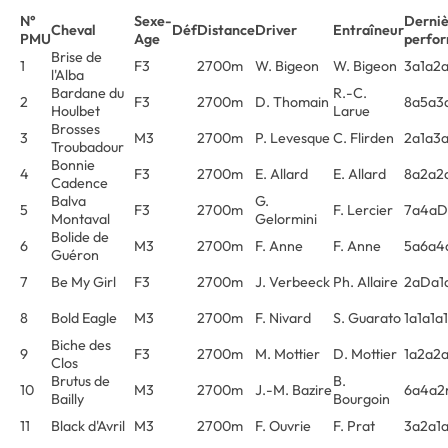
N°
Sexe-
Derniè
Cheval
Déf
Distance
Driver
Entraîneur
PMU
Age
perfo
Brise de
1
F3
2700m
W. Bigeon
W. Bigeon
3a1a2
l'Alba
Bardane du
R.-C.
2
F3
2700m
D. Thomain
8a5a3
Houlbet
Larue
Brosses
3
M3
2700m
P. Levesque
C. Flirden
2a1a3
Troubadour
Bonnie
4
F3
2700m
E. Allard
E. Allard
8a2a2
Cadence
Balva
G.
5
F3
2700m
F. Lercier
7a4aD
Montaval
Gelormini
Bolide de
6
M3
2700m
F. Anne
F. Anne
5a6a4
Guéron
7
Be My Girl
F3
2700m
J. Verbeeck
Ph. Allaire
2aDa1a
8
Bold Eagle
M3
2700m
F. Nivard
S. Guarato
1a1a1a
Biche des
9
F3
2700m
M. Mottier
D. Mottier
1a2a2a
Clos
Brutus de
B.
10
M3
2700m
J.-M. Bazire
6a4a2
Bailly
Bourgoin
11
Black d'Avril
M3
2700m
F. Ouvrie
F. Prat
3a2a1