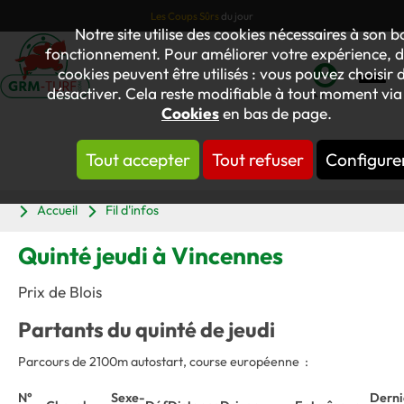
Les Coups Sûrs
du jour
Notre site utilise des cookies nécessaires à son 
fonctionnement. Pour améliorer votre expérience, d
cookies peuvent être utilisés : vous pouvez choisir d
désactiver. Cela reste modifiable à tout moment via 
Mon
Cookies
en bas de page.
compte
Tout accepter
Tout refuser
Configure
Panier
Accueil
Fil d'infos
Quinté jeudi à Vincennes
Prix de Blois
Partants du quinté de jeudi
Parcours de 2100m autostart, course européenne :
N°
Sexe-
Derni