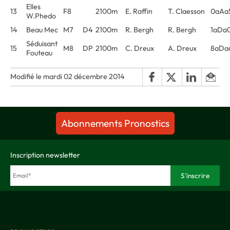
Elles
13
F8
2100m
E. Raffin
T. Claesson
0aAa
W.Phedo
14
Beau Mec
M7
D4
2100m
R. Bergh
R. Bergh
1aDa
Séduisant
15
M8
DP
2100m
C. Dreux
A. Dreux
8aDa
Fouteau
Modifié le mardi 02 décembre 2014
Abonnements Pronostics
Inscription newsletter