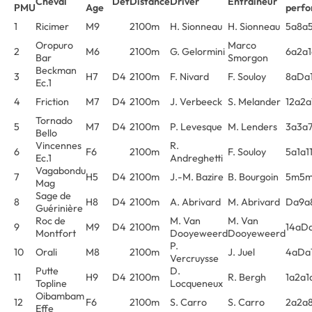
Cheval
Déf
Distance
Driver
Entraîneur
PMU
Age
perfo
1
Ricimer
M9
2100m
H. Sionneau
H. Sionneau
5a8a5
Oropuro
Marco
2
M6
2100m
G. Gelormini
6a2a
Bar
Smorgon
Beckman
3
H7
D4
2100m
F. Nivard
F. Souloy
8aDa
Ec.1
4
Friction
M7
D4
2100m
J. Verbeeck
S. Melander
12a2a
Tornado
5
M7
D4
2100m
P. Levesque
M. Lenders
3a3a
Bello
Vincennes
R.
6
F6
2100m
F. Souloy
5a1a1
Ec.1
Andreghetti
Vagabondu
7
H5
D4
2100m
J.-M. Bazire
B. Bourgoin
5m5m
Mag
Sage de
8
H8
D4
2100m
A. Abrivard
M. Abrivard
Da9a
Guérinière
Roc de
M. Van
M. Van
9
M9
D4
2100m
14aD
Montfort
Dooyeweerd
Dooyeweerd
P.
10
Orali
M8
2100m
J. Juel
4aDa
Vercruysse
Putte
D.
11
H9
D4
2100m
R. Bergh
1a2a1
Topline
Locqueneux
Oibambam
12
F6
2100m
S. Carro
S. Carro
2a2a
Effe