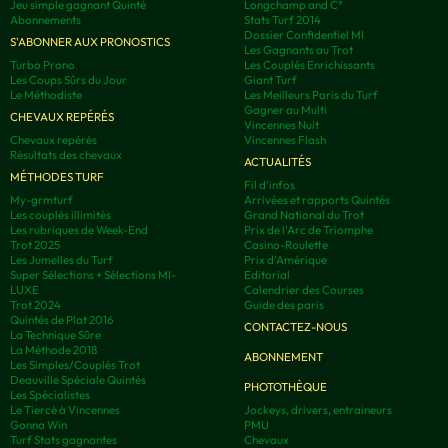
Jeu simple gagnant Quinté
Longchamp and C°
Abonnements
Stats Turf 2014
Dossier Confidentiel MI
S'ABONNER AUX PRONOSTICS
Les Gagnants au Trot
Turbo Prono
Les Couplés Enrichissants
Les Coups Sûrs du Jour
Giant Turf
Le Méthodiste
Les Meilleurs Paris du Turf
Gagner au Multi
CHEVAUX REPÉRÉS
Vincennes Nuit
Chevaux repérés
Vincennes Flash
Résultats des chevaux
ACTUALITÉS
MÉTHODES TURF
Fil d'infos
My-grmturf
Arrivées et rapports Quintés
Les couplés illimités
Grand National du Trot
Les rubriques de Week-End
Prix de l'Arc de Triomphe
Trot 2025
Casino-Roulette
Les Jumelles du Turf
Prix d'Amérique
Super Sélections + Sélections MI-
Editorial
LUXE
Calendrier des Courses
Trot 2024
Guide des paris
Quintés de Plat 2016
CONTACTEZ-NOUS
La Technique Sûre
La Méthode 2018
ABONNEMENT
Les Simples/Couplés Trot
Deauville Spéciale Quintés
PHOTOTHÈQUE
Les Spécialistes
Le Tiercé à Vincennes
Jockeys, drivers, entraineurs
Gonna Win
PMU
Turf Stats gagnantes
Chevaux