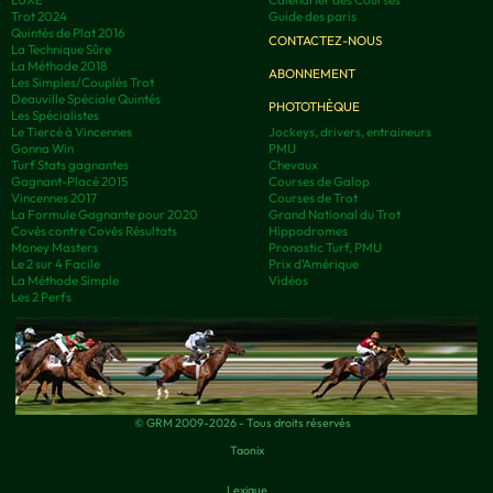
Trot 2024
Guide des paris
Quintés de Plat 2016
CONTACTEZ-NOUS
La Technique Sûre
La Méthode 2018
ABONNEMENT
Les Simples/Couplés Trot
Deauville Spéciale Quintés
PHOTOTHÈQUE
Les Spécialistes
Le Tiercé à Vincennes
Jockeys, drivers, entraineurs
Gonna Win
PMU
Turf Stats gagnantes
Chevaux
Gagnant-Placé 2015
Courses de Galop
Vincennes 2017
Courses de Trot
La Formule Gagnante pour 2020
Grand National du Trot
Covès contre Covès Résultats
Hippodromes
Money Masters
Pronostic Turf, PMU
Le 2 sur 4 Facile
Prix d’Amérique
La Méthode Simple
Vidéos
Les 2 Perfs
© GRM 2009-2026 - Tous droits réservés
Taonix
Lexique