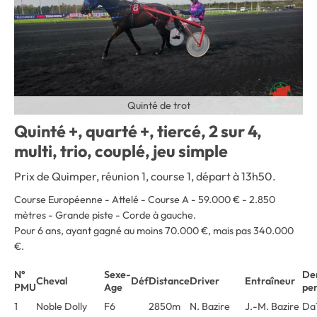
Quinté de trot
Quinté +, quarté +, tiercé, 2 sur 4,
multi, trio, couplé, jeu simple
Prix de Quimper, réunion 1, course 1, départ à 13h50.
Course Européenne - Attelé - Course A - 59.000 € - 2.850
mètres - Grande piste - Corde à gauche.
Pour 6 ans, ayant gagné au moins 70.000 €, mais pas 340.000
€.
N°
Sexe-
De
Cheval
Déf
Distance
Driver
Entraîneur
PMU
Age
pe
1
Noble Dolly
F6
2850m
N. Bazire
J.-M. Bazire
Da