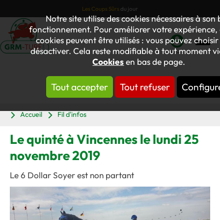
Les Coups Sûrs
du jour
Notre site utilise des cookies nécessaires à son
fonctionnement. Pour améliorer votre expérience, 
cookies peuvent être utilisés : vous pouvez choisir
désactiver. Cela reste modifiable à tout moment via
Mon
Cookies
en bas de page.
compte
Tout accepter
Tout refuser
Configur
Panier
Accueil
Fil d'infos
Le quinté à Vincennes le lundi 25
novembre 2019
Le 6 Dollar Soyer est non partant