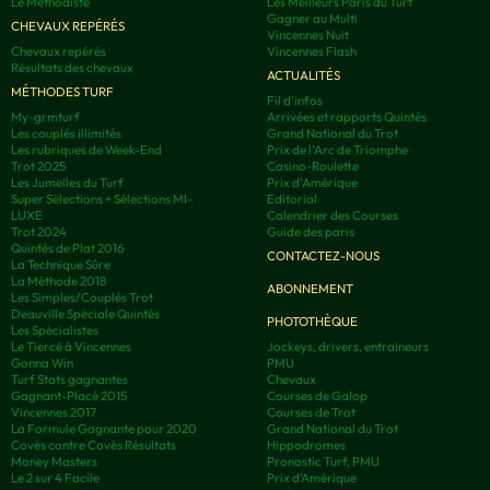
Le Méthodiste
Les Meilleurs Paris du Turf
Gagner au Multi
CHEVAUX REPÉRÉS
Vincennes Nuit
Chevaux repérés
Vincennes Flash
Résultats des chevaux
ACTUALITÉS
MÉTHODES TURF
Fil d'infos
My-grmturf
Arrivées et rapports Quintés
Les couplés illimités
Grand National du Trot
Les rubriques de Week-End
Prix de l'Arc de Triomphe
Trot 2025
Casino-Roulette
Les Jumelles du Turf
Prix d'Amérique
Super Sélections + Sélections MI-
Editorial
LUXE
Calendrier des Courses
Trot 2024
Guide des paris
Quintés de Plat 2016
CONTACTEZ-NOUS
La Technique Sûre
La Méthode 2018
ABONNEMENT
Les Simples/Couplés Trot
Deauville Spéciale Quintés
PHOTOTHÈQUE
Les Spécialistes
Le Tiercé à Vincennes
Jockeys, drivers, entraineurs
Gonna Win
PMU
Turf Stats gagnantes
Chevaux
Gagnant-Placé 2015
Courses de Galop
Vincennes 2017
Courses de Trot
La Formule Gagnante pour 2020
Grand National du Trot
Covès contre Covès Résultats
Hippodromes
Money Masters
Pronostic Turf, PMU
Le 2 sur 4 Facile
Prix d’Amérique