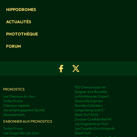
HIPPODROMES
ACTUALITÉS
PHOTOTHÈQUE
FORUM
150 Chevaux par An
PRONOSTICS
Gagner à la Roulette
Les Chevaux du Jour
Le Matelassier Expert
Turbo Prono
Deauville Express
Chevaux repérés
Quintés Outsiders
Jeu simple gagnant Quinté
Longchamp and C°
Abonnements
Stats Turf 2014
Dossier Confidentiel MI
S'ABONNER AUX PRONOSTICS
Les Gagnants au Trot
Turbo Prono
Les Couplés Enrichissants
Les Coups Sûrs du Jour
Giant Turf