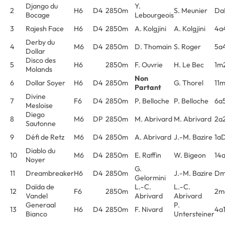
Django du
Y.
2
H6
D4
2850m
S. Meunier
Da
Bocage
Lebourgeois
3
Rajesh Face
H6
D4
2850m
A. Kolgjini
A. Kolgjini
4a
Derby du
4
M6
D4
2850m
D. Thomain
S. Roger
5a
Dollar
Disco des
5
H6
2850m
F. Ouvrie
H. Le Bec
1m
Molands
Non
6
Dollar Soyer
H6
D4
2850m
G. Thorel
11
Partant
Divine
7
F6
D4
2850m
P. Belloche
P. Belloche
6a
Mesloise
Diego
8
M6
DP
2850m
M. Abrivard
M. Abrivard
2a2
Sautonne
9
Défi de Retz
M6
D4
2850m
A. Abrivard
J.-M. Bazire
1a
Diablo du
10
M6
D4
2850m
E. Raffin
W. Bigeon
14
Noyer
G.
11
Dreambreaker
H6
D4
2850m
J.-M. Bazire
Dm
Gelormini
Daïda de
L.-C.
L.-C.
12
F6
2850m
2m
Vandel
Abrivard
Abrivard
Generaal
P.
13
H6
D4
2850m
F. Nivard
4a
Bianco
Untersteiner