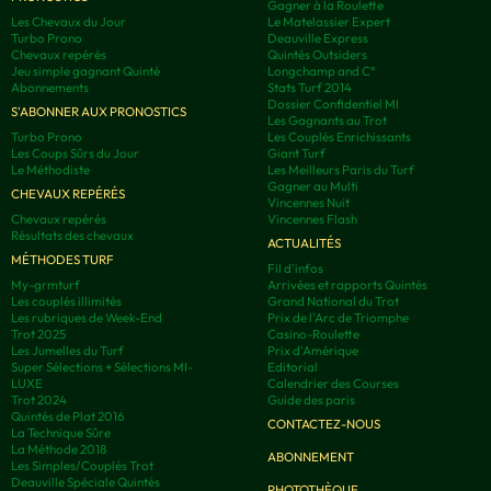
Gagner à la Roulette
Les Chevaux du Jour
Le Matelassier Expert
Turbo Prono
Deauville Express
Chevaux repérés
Quintés Outsiders
Jeu simple gagnant Quinté
Longchamp and C°
Abonnements
Stats Turf 2014
Dossier Confidentiel MI
S'ABONNER AUX PRONOSTICS
Les Gagnants au Trot
Turbo Prono
Les Couplés Enrichissants
Les Coups Sûrs du Jour
Giant Turf
Le Méthodiste
Les Meilleurs Paris du Turf
Gagner au Multi
CHEVAUX REPÉRÉS
Vincennes Nuit
Chevaux repérés
Vincennes Flash
Résultats des chevaux
ACTUALITÉS
MÉTHODES TURF
Fil d'infos
My-grmturf
Arrivées et rapports Quintés
Les couplés illimités
Grand National du Trot
Les rubriques de Week-End
Prix de l'Arc de Triomphe
Trot 2025
Casino-Roulette
Les Jumelles du Turf
Prix d'Amérique
Super Sélections + Sélections MI-
Editorial
LUXE
Calendrier des Courses
Trot 2024
Guide des paris
Quintés de Plat 2016
CONTACTEZ-NOUS
La Technique Sûre
La Méthode 2018
ABONNEMENT
Les Simples/Couplés Trot
Deauville Spéciale Quintés
PHOTOTHÈQUE