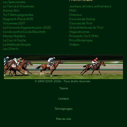
Les Spécialistes
Le Tiercé à Vincennes
Jockeys, drivers, entraineurs
Gonna Win
PMU
Turf Stats gagnantes
Chevaux
Gagnant-Placé 2015
Courses de Galop
Vincennes 2017
Courses de Trot
La Formule Gagnante pour 2020
Grand National du Trot
Covès contre Covès Résultats
Hippodromes
Money Masters
Pronostic Turf, PMU
Le 2 sur 4 Facile
Prix d’Amérique
La Méthode Simple
Vidéos
Les 2 Perfs
© GRM 2009-2026 - Tous droits réservés
Taonix
Lexique
Témoignages
Plan du site