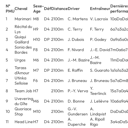
N°
Sexe-
Dernière
Cheval
Déf
Distance
Driver
Entraîneur
PMU
Age
performa
1
Marimari
M8
D4
2100m
C. Martens
V. Lacroix
10aDaDa
Récital du
2
H9
D4
2100m
C. Terry
F. Terry
6a7a3a2
Lys
Quiqui
3
H10
DP
2100m
J. Dubois
P. Godey
0a9a5a0
Gaillard
Sonia des
4
F8
D4
2100m
F. Nivard
J.-E. David
7m0a6a7
Bordes
J.-M.
5
Urgos
M6
D4
2100m
J.-M. Bazire
11mDaDa(
Bazire
Tarass
6
M7
DP
2100m
E. Raffin
S. Guarato
1a1a1a3a
d'Amour
Utinka
7
F6
D4
2100m
J. Bruneau
J. Bruneau
5a7aDm
Selloise
Y.
8
Team Job
H7
2100m
P.-Y. Verva
15a7a0a
Teerlinck
Uvevering
9
M6
D4
2100m
D. Bonne
J. Lelièvre
10a6a9a
du Gîte
Quoriace
G.-V.
A.
10
M10
2100m
DaDaDa
Stop
Gundersen
Lindqvist
A.
A. Ripoll
11
Head Line
H7
D4
2100m
3a4aDa5
Duperche
Rigo