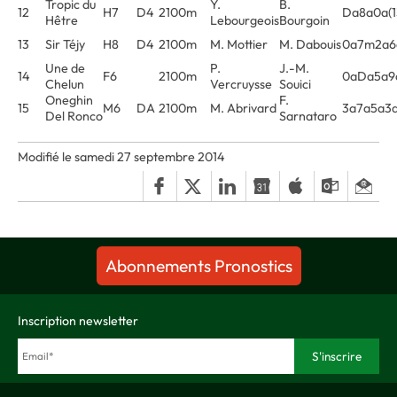
Tropic du
Y.
B.
12
H7
D4
2100m
Da8a0a(1
Hêtre
Lebourgeois
Bourgoin
13
Sir Téjy
H8
D4
2100m
M. Mottier
M. Dabouis
0a7m2a6
Une de
P.
J.-M.
14
F6
2100m
0aDa5a9
Chelun
Vercruysse
Souici
Oneghin
F.
15
M6
DA
2100m
M. Abrivard
3a7a5a3
Del Ronco
Sarnataro
Modifié le samedi 27 septembre 2014
Abonnements Pronostics
Inscription newsletter