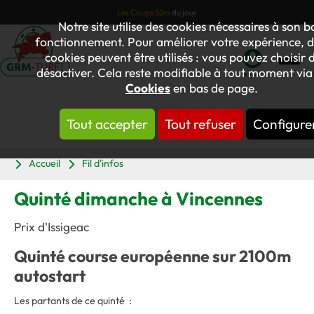
Les Coups Sûrs
du jour
Notre site utilise des cookies nécessaires à son 
fonctionnement. Pour améliorer votre expérience, d
cookies peuvent être utilisés : vous pouvez choisir d
désactiver. Cela reste modifiable à tout moment via 
Mon
Cookies
en bas de page.
compte
Tout accepter
Tout refuser
Configure
Panier
Accueil
Fil d'infos
Quinté dimanche à Vincennes
Prix d'Issigeac
Quinté course européenne sur 2100m
autostart
Les partants de ce quinté :