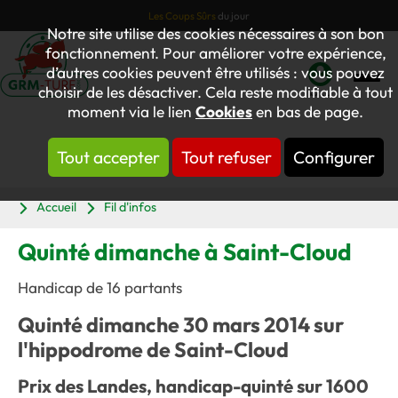
Les Coups Sûrs
du jour
Notre site utilise des cookies nécessaires à son bon
fonctionnement. Pour améliorer votre expérience,
d’autres cookies peuvent être utilisés : vous pouvez
choisir de les désactiver. Cela reste modifiable à tout
Mon
moment via le lien
Cookies
en bas de page.
compte
Tout accepter
Tout refuser
Configurer
Panier
Accueil
Fil d'infos
Quinté dimanche à Saint-Cloud
Handicap de 16 partants
Quinté dimanche 30 mars 2014 sur
l'hippodrome de Saint-Cloud
Prix des Landes, handicap-quinté sur 1600