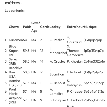
mètres.
Les partants :
Sexe/
Cheval
Poids
Corde
Jockey
Entraîneur
Musique
Age
Y.
1
Kareman
60
M4
2
O. Peslier
(13)1p1p2p1p
Gourraud
Bilge
X.
I.
2
Kagan
59,5
M4
12
Thomas-
1p3p(13)4p7p
Mendizabal
IRE
Demeaulte
Serez
3
58,5
M4
14
A. Crastus
P. Khozian
2p14p(13)2p1p
(IRE)
Brooklyn
C.
4
Bowl
58,5
H4
16
F. Rohaut
(13)1p2p1p2p
Soumillon
USA
Admire
S.
5
57,5
M4
11
G. Benoist
5p3p(13)5p6p
Fuji (IRE)
Kobayashi
Pont
A.
6
57
M4
5
F. Chappet
3p9p9p(13)3p
Marie
Lemaitre
Artplace
7
57
H4
9
S. Pasquier
C. Ferland
2p16p(13)5p1p
(IRE)
H.-A.