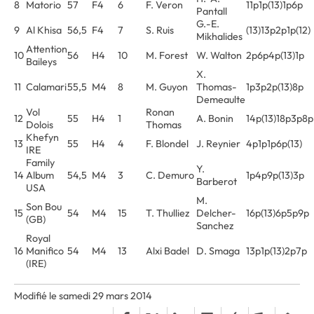
8
Matorio
57
F4
6
F. Veron
11p1p(13)1p6p
Pantall
G.-E.
9
Al Khisa
56,5
F4
7
S. Ruis
(13)13p2p1p(12)
Mikhalides
Attention
10
56
H4
10
M. Forest
W. Walton
2p6p4p(13)1p
Baileys
X.
11
Calamari
55,5
M4
8
M. Guyon
Thomas-
1p3p2p(13)8p
Demeaulte
Vol
Ronan
12
55
H4
1
A. Bonin
14p(13)18p3p8p
Dolois
Thomas
Khefyn
13
55
H4
4
F. Blondel
J. Reynier
4p1p1p6p(13)
IRE
Family
Y.
14
Album
54,5
M4
3
C. Demuro
1p4p9p(13)3p
Barberot
USA
M.
Son Bou
15
54
M4
15
T. Thulliez
Delcher-
16p(13)6p5p9p
(GB)
Sanchez
Royal
16
Manifico
54
M4
13
Alxi Badel
D. Smaga
13p1p(13)2p7p
(IRE)
Modifié le samedi 29 mars 2014