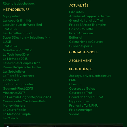
Résultats des chevaux
ACTUALITÉS
MÉTHODES TURF
Fil d'infos
My-grmturf
Arrivées et rapports Quintés
Les couplés illimités
Grand National du Trot
Les rubriques de Week-End
Prix de l'Arc de Triomphe
Trot 2025
Casino-Roulette
Les Jumelles du Turf
Prix d'Amérique
Super Sélections + Sélections MI-
Editorial
LUXE
Calendrier des Courses
Trot 2024
Guide des paris
Quintés de Plat 2016
CONTACTEZ-NOUS
La Technique Sûre
La Méthode 2018
ABONNEMENT
Les Simples/Couplés Trot
Deauville Spéciale Quintés
PHOTOTHÈQUE
Les Spécialistes
Le Tiercé à Vincennes
Jockeys, drivers, entraineurs
Gonna Win
PMU
Turf Stats gagnantes
Chevaux
Gagnant-Placé 2015
Courses de Galop
Vincennes 2017
Courses de Trot
La Formule Gagnante pour 2020
Grand National du Trot
Covès contre Covès Résultats
Hippodromes
Money Masters
Pronostic Turf, PMU
Le 2 sur 4 Facile
Prix d’Amérique
La Méthode Simple
Vidéos
Les 2 Perfs