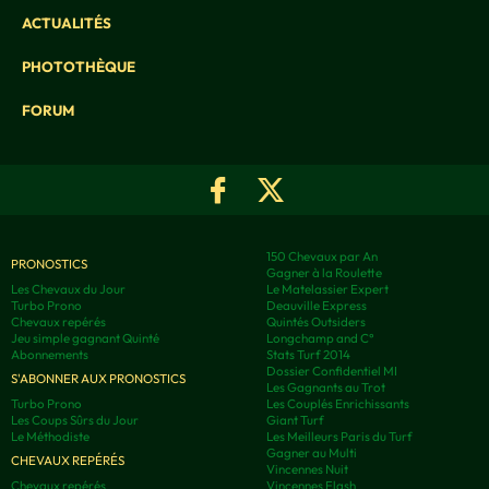
ACTUALITÉS
PHOTOTHÈQUE
FORUM
150 Chevaux par An
PRONOSTICS
Gagner à la Roulette
Les Chevaux du Jour
Le Matelassier Expert
Turbo Prono
Deauville Express
Chevaux repérés
Quintés Outsiders
Jeu simple gagnant Quinté
Longchamp and C°
Abonnements
Stats Turf 2014
Dossier Confidentiel MI
S'ABONNER AUX PRONOSTICS
Les Gagnants au Trot
Turbo Prono
Les Couplés Enrichissants
Les Coups Sûrs du Jour
Giant Turf
Le Méthodiste
Les Meilleurs Paris du Turf
Gagner au Multi
CHEVAUX REPÉRÉS
Vincennes Nuit
Chevaux repérés
Vincennes Flash