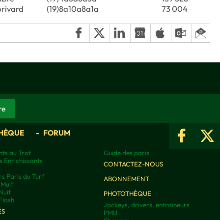
brivard
(19)8a10a8a1a
73 004
HÈQUE
FORUM
ts au Trot
Guide des paris
s Enrichissants
CONTACTEZ-NOUS
rs Paris du Turf
ABONNEMENT
Multi
Nuit
PHOTOTHÈQUE
Flash
Jockeys, drivers, entraineurs
ÉS
PMU