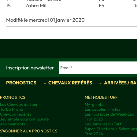
15
Zahra Mil
F5
D
Modifié le mercredi 01 janvier 2020
Inscription newsletter
PRONOSTICS
CHEVAUX REPÉRÉS
ARRIVÉES / R
PRONOSTICS
MÉTHODES TURF
Les Chevaux du Jour
My-grmturf
Turbo Prono
Les couplés illimités
Chevaux repérés
Les rubriques de Week-End
Jeu simple gagnant Quinté
Trot 2025
Abonnements
Les Jumelles du Turf
Super Sélections + Sélectio
S'ABONNER AUX PRONOSTICS
Trot 2024