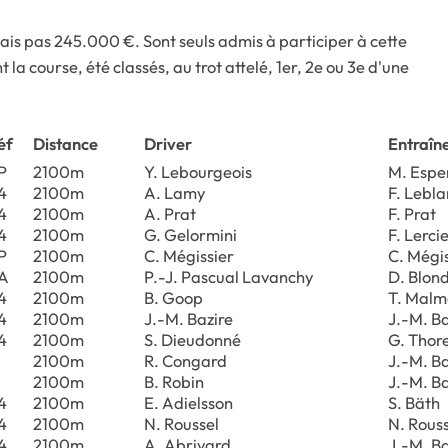
ais pas 245.000 €. Sont seuls admis à participer à cette
la course, été classés, au trot attelé, 1er, 2e ou 3e d'une
éf
Distance
Driver
Entraîn
P
2100m
Y. Lebourgeois
M. Espe
4
2100m
A. Lamy
F. Lebla
4
2100m
A. Prat
F. Prat
4
2100m
G. Gelormini
F. Lerci
P
2100m
C. Mégissier
C. Mégis
A
2100m
P.-J. Pascual Lavanchy
D. Blon
4
2100m
B. Goop
T. Malm
4
2100m
J.-M. Bazire
J.-M. Ba
4
2100m
S. Dieudonné
G. Thore
2100m
R. Congard
J.-M. Ba
2100m
B. Robin
J.-M. Ba
4
2100m
E. Adielsson
S. Bäth
4
2100m
N. Roussel
N. Rouss
4
2100m
A. Abrivard
J.-M. Ba