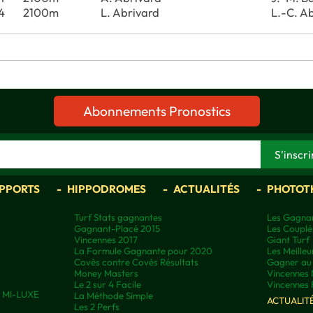
4
2100m
L. Abrivard
L.-C. A
Abonnements Pronostics
APPORTS
HIPPODROMES
ACTUALITÉS
PHOTOT
Turf Stats gagnantes
Les Gagnan
Gagnant-Placé 2015
Les Couplé
Vincennes 2017
Giant Turf
La Formule Gagnante pour 2020
Les Meilleu
Covès contre Covès Résultats
Gagner au 
Money Masters
Vincennes 
Le 2 sur 4 Facile
Vincennes 
ns MI-LUXE
La Méthode Simple
ACTUALIT
Les 2 Perfs