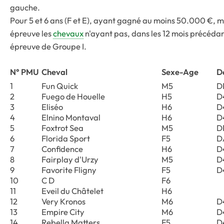
gauche
.
Pour 5 et 6 ans (F et E), ayant gagné au moins 50.000 €, m
épreuve les
chevaux
n'ayant pas, dans les 12 mois précédant 
épreuve de Groupe I.
N° PMU
Cheval
Sexe-Age
D
1
Fun Quick
M5
D
2
Fuego de Houelle
H5
D
3
Eliséo
H6
D
4
Elnino Montaval
H6
D
5
Foxtrot Sea
M5
D
6
Florida Sport
F5
D
7
Confidence
H6
D
8
Fairplay d'Urzy
M5
D
9
Favorite Fligny
F5
D
10
C D
F6
11
Eveil du Châtelet
H6
12
Very Kronos
M6
D
13
Empire City
M6
D
14
Rebella Matters
F5
D