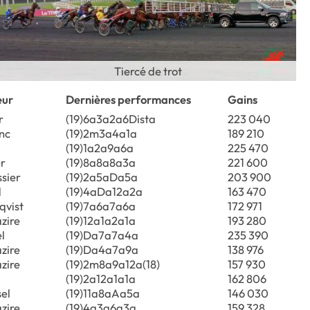
Tiercé de trot
eur
Dernières performances
Gains
r
(19)6a3a2a6Dista
223 040
nc
(19)2m3a4a1a
189 210
(19)1a2a9a6a
225 470
er
(19)8a8a8a3a
221 600
sier
(19)2a5aDa5a
203 900
d
(19)4aDa12a2a
163 470
qvist
(19)7a6a7a6a
172 971
zire
(19)12a1a2a1a
193 280
l
(19)Da7a7a4a
235 390
zire
(19)Da4a7a9a
138 976
zire
(19)2m8a9a12a(18)
157 930
(19)2a12a1a1a
162 806
el
(19)11a8aAa5a
146 030
zire
(19)4a3a6a3a
159 328