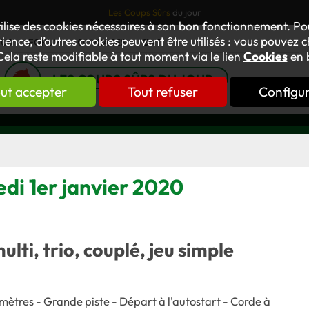
Les Coups Sûrs
du jour
tilise des cookies nécessaires à son bon fonctionnement. P
ience, d’autres cookies peuvent être utilisés : vous pouvez ch
TUS
FORUM
OUVRAGES
GNT
Cela reste modifiable à tout moment via le lien
Cookies
en 
LES COUPS SÛRS DU JOUR
ut accepter
Tout refuser
Configu
edi 1er janvier 2020
multi, trio, couplé, jeu simple
mètres - Grande piste - Départ à l'autostart - Corde à