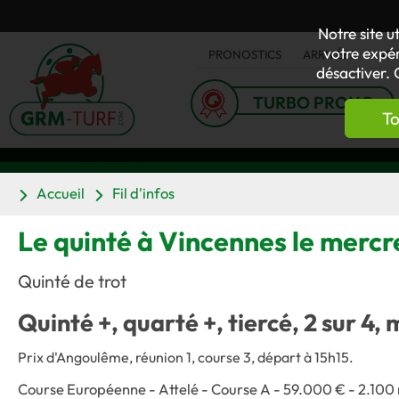
Notre site u
votre expér
PRONOSTICS
ARRIVÉES
AC
désactiver. 
TURBO PRONO
To
Accueil
Fil d'infos
Le quinté à Vincennes le mercr
Quinté de trot
Quinté +, quarté +, tiercé, 2 sur 4, 
Prix d'Angoulême, réunion 1, course 3, départ à 15h15.
Course Européenne - Attelé - Course A - 59.000 € - 2.100 