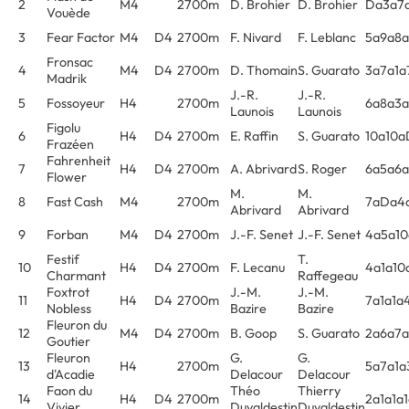
2
M4
2700m
D. Brohier
D. Brohier
Da3a7a
Vouède
3
Fear Factor
M4
D4
2700m
F. Nivard
F. Leblanc
5a9a8a
Fronsac
4
M4
D4
2700m
D. Thomain
S. Guarato
3a7a1a
Madrik
J.-R.
J.-R.
5
Fossoyeur
H4
2700m
6a8a3a
Launois
Launois
Figolu
6
H4
D4
2700m
E. Raffin
S. Guarato
10a10a
Frazéen
Fahrenheit
7
H4
D4
2700m
A. Abrivard
S. Roger
6a5a6a
Flower
M.
M.
8
Fast Cash
M4
2700m
7aDa4
Abrivard
Abrivard
9
Forban
M4
D4
2700m
J.-F. Senet
J.-F. Senet
4a5a10
Festif
T.
10
H4
D4
2700m
F. Lecanu
4a1a10
Charmant
Raffegeau
Foxtrot
J.-M.
J.-M.
11
H4
D4
2700m
7a1a1a
Nobless
Bazire
Bazire
Fleuron du
12
M4
D4
2700m
B. Goop
S. Guarato
2a6a7a
Goutier
Fleuron
G.
G.
13
H4
2700m
5a7a1a
d'Acadie
Delacour
Delacour
Faon du
Théo
Thierry
14
H4
D4
2700m
2a1a1a
Vivier
Duvaldestin
Duvaldestin