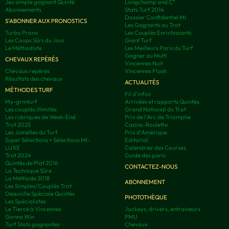
Jeu simple gagnant Quinté
Longchamp and C°
Abonnements
Stats Turf 2014
Dossier Confidentiel MI
S'ABONNER AUX PRONOSTICS
Les Gagnants au Trot
Turbo Prono
Les Couplés Enrichissants
Les Coups Sûrs du Jour
Giant Turf
Le Méthodiste
Les Meilleurs Paris du Turf
Gagner au Multi
CHEVAUX REPÉRÉS
Vincennes Nuit
Chevaux repérés
Vincennes Flash
Résultats des chevaux
ACTUALITÉS
MÉTHODES TURF
Fil d'infos
My-grmturf
Arrivées et rapports Quintés
Les couplés illimités
Grand National du Trot
Les rubriques de Week-End
Prix de l'Arc de Triomphe
Trot 2025
Casino-Roulette
Les Jumelles du Turf
Prix d'Amérique
Super Sélections + Sélections MI-
Editorial
LUXE
Calendrier des Courses
Trot 2024
Guide des paris
Quintés de Plat 2016
CONTACTEZ-NOUS
La Technique Sûre
La Méthode 2018
ABONNEMENT
Les Simples/Couplés Trot
Deauville Spéciale Quintés
PHOTOTHÈQUE
Les Spécialistes
Le Tiercé à Vincennes
Jockeys, drivers, entraineurs
Gonna Win
PMU
Turf Stats gagnantes
Chevaux