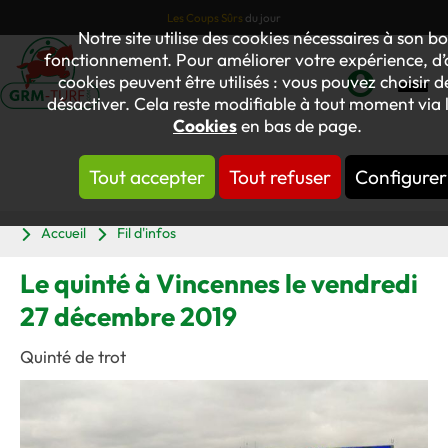
Les Coups Sûrs
du jour
Notre site utilise des cookies nécessaires à son b
fonctionnement. Pour améliorer votre expérience, d’
cookies peuvent être utilisés : vous pouvez choisir d
désactiver. Cela reste modifiable à tout moment via l
Mon
Cookies
en bas de page.
compte
Tout accepter
Tout refuser
Configurer
Panier
Accueil
Fil d'infos
Le quinté à Vincennes le vendredi
27 décembre 2019
Quinté de trot