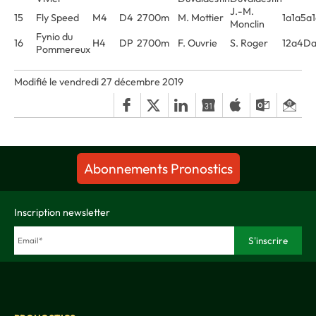
J.-M.
15
Fly Speed
M4
D4
2700m
M. Mottier
1a1a5a
Monclin
Fynio du
16
H4
DP
2700m
F. Ouvrie
S. Roger
12a4D
Pommereux
Modifié le vendredi 27 décembre 2019
Abonnements Pronostics
Inscription newsletter