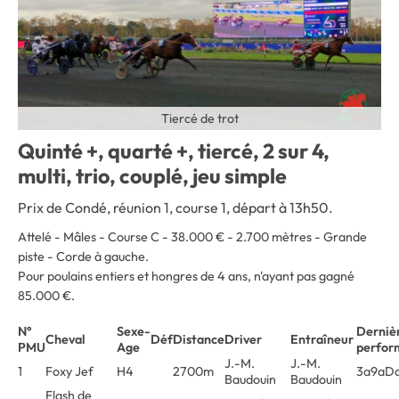
Tiercé de trot
Quinté +, quarté +, tiercé, 2 sur 4,
multi, trio, couplé, jeu simple
Prix de Condé, réunion 1, course 1, départ à 13h50.
Attelé - Mâles - Course C - 38.000 € - 2.700 mètres - Grande
piste - Corde à gauche.
Pour poulains entiers et hongres de 4 ans, n'ayant pas gagné
85.000 €.
N°
Sexe-
Derniè
Cheval
Déf
Distance
Driver
Entraîneur
PMU
Age
perfor
J.-M.
J.-M.
1
Foxy Jef
H4
2700m
3a9aD
Baudouin
Baudouin
Flash de