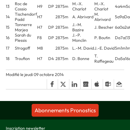
Roc de
M.-X.
M.-X.
13
H9
DP
2875m
4a4m5
Cossio
Charlot
Charlot
Tischendorf
M.
14
H7
2875m
A. Abrivard
5a9aDa
Padd
Abrivard
Tonnerre
J.-M.
15
H7
DP
2875m
J. Bescher
6a0a2a
Marjea
Bazire
Sarah du
J.-P.
16
F8
DP
2875m
P. Boutin
Da7a(13
Plessis
Monclin
17
Strogoff
M8
2875m
L.-M. David
J.-E. David
5m1m1m
T.
18
Troufion
H7
D4
2875m
D. Bonne
Da5a16a
Raffegeau
Modifié le jeudi 09 octobre 2014
Abonnements Pronostics
Inscription newsletter