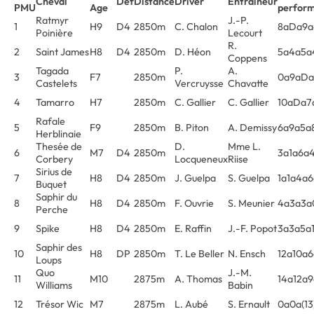
Cheval
Déf
Distance
Driver
Entraîneur
PMU
Age
perfor
Ratmyr
J.-P.
1
H9
D4
2850m
C. Chalon
8aDa9
Poinière
Lecourt
R.
2
Saint James
H8
D4
2850m
D. Héon
5a4a5a
Coppens
Tagada
P.
A.
3
F7
2850m
0a9aD
Castelets
Vercruysse
Chavatte
4
Tamarro
H7
2850m
C. Gallier
C. Gallier
10aDa7
Rafale
5
F9
2850m
B. Piton
A. Demissy
6a9a5a
Herblinaie
Thesée de
D.
Mme L.
6
M7
D4
2850m
3a1a6a
Corbery
Locqueneux
Riise
Sirius de
7
H8
D4
2850m
J. Guelpa
S. Guelpa
1a1a4a
Buquet
Saphir du
8
H8
D4
2850m
F. Ouvrie
S. Meunier
4a3a3a
Perche
9
Spike
H8
D4
2850m
E. Raffin
J.-F. Popot
3a3a5a
Saphir des
10
H8
DP
2850m
T. Le Beller
N. Ensch
12a10a
Loups
Quo
J.-M.
11
M10
2875m
A. Thomas
14a12a
Williams
Babin
12
Trésor Wic
M7
2875m
L. Aubé
S. Ernault
0a0a(13