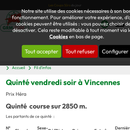
Les Coups Sûrs
du jour
Notre site utilise des cookies nécessaires à son bo
fonctionnement. Pour améliorer votre expérience, d’
cookies peuvent être utilisés : vous pouvez choisir de
désactiver. Cela reste modifiable à tout moment via le
Mon
Cookies
en bas de page.
compte
Tout accepter
Tout refuser
Configurer
Panier
Accueil
Fil d'infos
Quinté vendredi soir à Vincennes
Prix Héra
Quinté course sur 2850 m.
Les partants de ce quinté :
N°
Sexe-
Dernièr