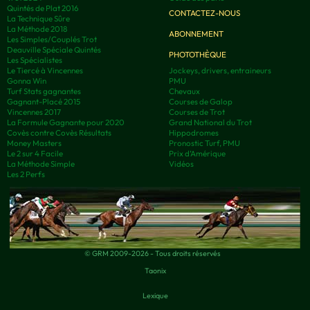
Quintés de Plat 2016
CONTACTEZ-NOUS
La Technique Sûre
La Méthode 2018
ABONNEMENT
Les Simples/Couplés Trot
Deauville Spéciale Quintés
PHOTOTHÈQUE
Les Spécialistes
Le Tiercé à Vincennes
Jockeys, drivers, entraineurs
Gonna Win
PMU
Turf Stats gagnantes
Chevaux
Gagnant-Placé 2015
Courses de Galop
Vincennes 2017
Courses de Trot
La Formule Gagnante pour 2020
Grand National du Trot
Covès contre Covès Résultats
Hippodromes
Money Masters
Pronostic Turf, PMU
Le 2 sur 4 Facile
Prix d’Amérique
La Méthode Simple
Vidéos
Les 2 Perfs
© GRM 2009-2026 - Tous droits réservés
Taonix
Lexique