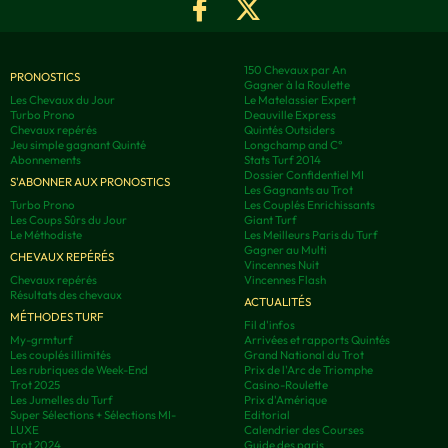
150 Chevaux par An
PRONOSTICS
Gagner à la Roulette
Les Chevaux du Jour
Le Matelassier Expert
Turbo Prono
Deauville Express
Chevaux repérés
Quintés Outsiders
Jeu simple gagnant Quinté
Longchamp and C°
Abonnements
Stats Turf 2014
Dossier Confidentiel MI
S'ABONNER AUX PRONOSTICS
Les Gagnants au Trot
Turbo Prono
Les Couplés Enrichissants
Les Coups Sûrs du Jour
Giant Turf
Le Méthodiste
Les Meilleurs Paris du Turf
Gagner au Multi
CHEVAUX REPÉRÉS
Vincennes Nuit
Chevaux repérés
Vincennes Flash
Résultats des chevaux
ACTUALITÉS
MÉTHODES TURF
Fil d'infos
My-grmturf
Arrivées et rapports Quintés
Les couplés illimités
Grand National du Trot
Les rubriques de Week-End
Prix de l'Arc de Triomphe
Trot 2025
Casino-Roulette
Les Jumelles du Turf
Prix d'Amérique
Super Sélections + Sélections MI-
Editorial
LUXE
Calendrier des Courses
Trot 2024
Guide des paris