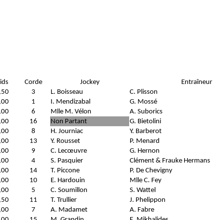
ids
Corde
Jockey
Entraîneur
,50
3
L. Boisseau
C. Plisson
,00
1
I. Mendizabal
G. Mossé
,00
6
Mlle M. Vélon
A. Suborics
,00
16
Non Partant
G. Bietolini
,00
8
H. Journiac
Y. Barberot
,00
13
Y. Rousset
P. Menard
,00
9
C. Lecœuvre
G. Hernon
,00
4
S. Pasquier
Clément & Frauke Hermans
,00
14
T. Piccone
P. De Chevigny
,00
10
E. Hardouin
Mlle C. Fey
,00
5
C. Soumillon
S. Wattel
,50
11
T. Trullier
J. Phelippon
,00
7
A. Madamet
A. Fabre
,00
15
M. Grandin
E. Mikhalides