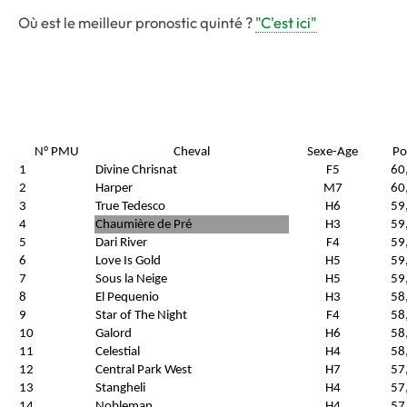
Où est le meilleur pronostic quinté ?
"C'est ici"
N° PMU
Cheval
Sexe-Age
Po
1
Divine Chrisnat
F5
60
2
Harper
M7
60
3
True Tedesco
H6
59
4
Chaumière de Pré
H3
59
5
Dari River
F4
59
6
Love Is Gold
H5
59
7
Sous la Neige
H5
59
8
El Pequenio
H3
58
9
Star of The Night
F4
58
10
Galord
H6
58
11
Celestial
H4
58
12
Central Park West
H7
57
13
Stangheli
H4
57
14
Nobleman
H4
57