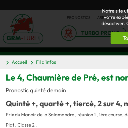
Notre site u
votre expér
PRONOSTICS
ARRIVÉES
AC
désactiver. 
TURBO PRONO
To
Accueil
Fil d'infos
Le 4, Chaumière de Pré, est no
Pronostic quinté demain
Quinté +, quarté +, tiercé, 2 sur 4, 
Prix du Manoir de la Salamandre , réunion 1 , 1ère course, d
Plat , Classe 2 .