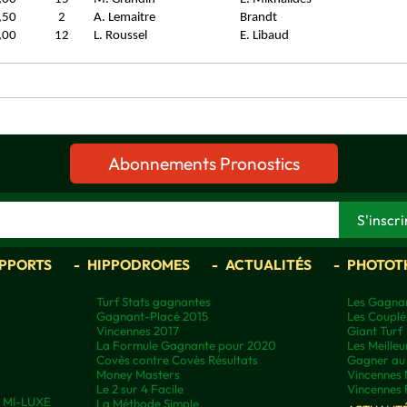
,50
2
A. Lemaitre
Brandt
,00
12
L. Roussel
E. Libaud
Abonnements Pronostics
APPORTS
HIPPODROMES
ACTUALITÉS
PHOTOT
Turf Stats gagnantes
Les Gagnan
Gagnant-Placé 2015
Les Couplé
Vincennes 2017
Giant Turf
La Formule Gagnante pour 2020
Les Meilleu
Covès contre Covès Résultats
Gagner au 
Money Masters
Vincennes 
Le 2 sur 4 Facile
Vincennes 
ns MI-LUXE
La Méthode Simple