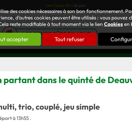
Les Coups Sûrs
du jour
tilise des cookies nécessaires à son bon fonctionnement. P
ience, d’autres cookies peuvent être utilisés : vous pouvez ch
TUS
FORUM
OUVRAGES
GNT
Cela reste modifiable à tout moment via le lien
Cookies
en 
LES COUPS SÛRS DU JOUR
ut accepter
Tout refuser
Configu
n partant dans le quinté de Deau
multi, trio, couplé, jeu simple
épart à 13h55 .