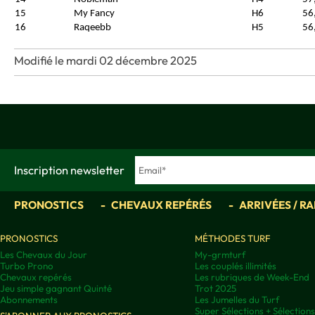
15
My Fancy
H6
56
16
Raqeebb
H5
56
Modifié le mardi 02 décembre 2025
Inscription newsletter
PRONOSTICS
CHEVAUX REPÉRÉS
ARRIVÉES / R
PRONOSTICS
MÉTHODES TURF
Les Chevaux du Jour
My-grmturf
Turbo Prono
Les couplés illimités
Chevaux repérés
Les rubriques de Week-End
Jeu simple gagnant Quinté
Trot 2025
Abonnements
Les Jumelles du Turf
Super Sélections + Sélectio