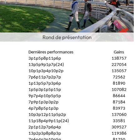
Rond de présentation
Dernières performances
Gains
3p1p5p8p11p6p
138757
13p5p9p1p7p(24)
227054
10p1p3p4p10p2p
135057
7p6p11p7p2p7p
72562
1p13p5p7p3p6p
81890
1p5p3p1p5p15p
107082
9p7p4p10p5p5p
86644
7p9p1p3p3p2p
87184
4p7p8p5p1p3p
83973
10p3p12p11p5p2p
137060
11p18p4p9p11p(24)
33581
2p1p12p7p6p4p
309527
13p2p3p8p8p3p
119386
7p6p4p3p10p5p
81750