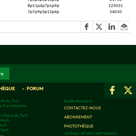
8p11p4p7p1p9p
125031
7p7p9p3p12p4p
54010
HÈQUE
FORUM
ts au Trot
Guide des paris
s Enrichissants
CONTACTEZ-NOUS
rs Paris du Turf
ABONNEMENT
Multi
Nuit
PHOTOTHÈQUE
Flash
Jockeys, drivers, entraineurs