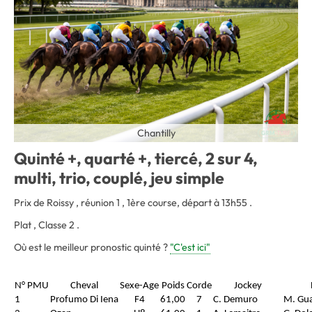
Chantilly
Quinté +, quarté +, tiercé, 2 sur 4,
multi, trio, couplé, jeu simple
Prix de Roissy , réunion 1 , 1ère course, départ à 13h55 .
Plat , Classe 2 .
Où est le meilleur pronostic quinté ?
"C'est ici"
N° PMU
Cheval
Sexe-Age
Poids
Corde
Jockey
1
Profumo Di Iena
F4
61,00
7
C. Demuro
M. Gua