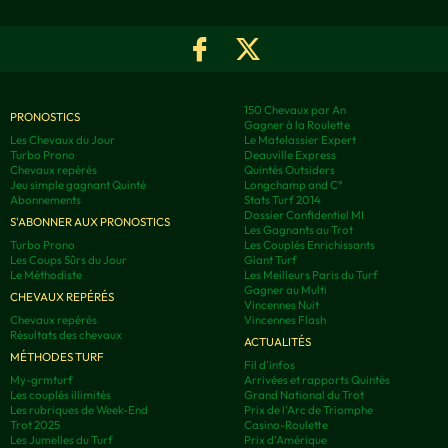
150 Chevaux par An
PRONOSTICS
Gagner à la Roulette
Les Chevaux du Jour
Le Matelassier Expert
Turbo Prono
Deauville Express
Chevaux repérés
Quintés Outsiders
Jeu simple gagnant Quinté
Longchamp and C°
Abonnements
Stats Turf 2014
Dossier Confidentiel MI
S'ABONNER AUX PRONOSTICS
Les Gagnants au Trot
Turbo Prono
Les Couplés Enrichissants
Les Coups Sûrs du Jour
Giant Turf
Le Méthodiste
Les Meilleurs Paris du Turf
Gagner au Multi
CHEVAUX REPÉRÉS
Vincennes Nuit
Chevaux repérés
Vincennes Flash
Résultats des chevaux
ACTUALITÉS
MÉTHODES TURF
Fil d'infos
My-grmturf
Arrivées et rapports Quintés
Les couplés illimités
Grand National du Trot
Les rubriques de Week-End
Prix de l'Arc de Triomphe
Trot 2025
Casino-Roulette
Les Jumelles du Turf
Prix d'Amérique