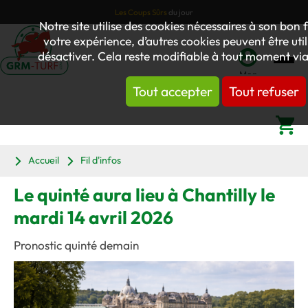
Les Coups Sûrs
du jour
Notre site utilise des cookies nécessaires à son bo
votre expérience, d’autres cookies peuvent être util
désactiver. Cela reste modifiable à tout moment via 
Mon
Tout accepter
Tout refuser
compte
Panier
Accueil
Fil d'infos
Le quinté aura lieu à Chantilly le
mardi 14 avril 2026
Pronostic quinté demain