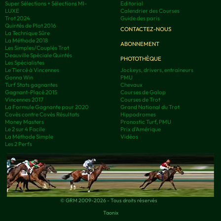
Super Sélections + Sélections MI-
Editorial
LUXE
Calendrier des Courses
Trot 2024
Guide des paris
Quintés de Plat 2016
CONTACTEZ-NOUS
La Technique Sûre
La Méthode 2018
ABONNEMENT
Les Simples/Couplés Trot
Deauville Spéciale Quintés
PHOTOTHÈQUE
Les Spécialistes
Le Tiercé à Vincennes
Jockeys, drivers, entraineurs
Gonna Win
PMU
Turf Stats gagnantes
Chevaux
Gagnant-Placé 2015
Courses de Galop
Vincennes 2017
Courses de Trot
La Formule Gagnante pour 2020
Grand National du Trot
Covès contre Covès Résultats
Hippodromes
Money Masters
Pronostic Turf, PMU
Le 2 sur 4 Facile
Prix d’Amérique
La Méthode Simple
Vidéos
Les 2 Perfs
© GRM 2009-2026 - Tous droits réservés
Taonix