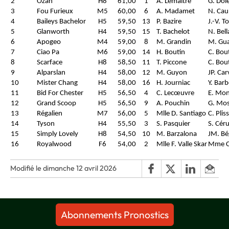
2
Ozan
H8
61,00
1
A. Lemaitre
G. Dol
3
Fou Furieux
M5
60,00
6
A. Madamet
N. Cau
4
Baileys Bachelor
H5
59,50
13
P. Bazire
J.-V. T
5
Glanworth
H4
59,50
15
T. Bachelot
N. Bel
6
Apogeo
M4
59,00
8
M. Grandin
M. Gua
7
Ciao Pa
M6
59,00
14
H. Boutin
C. Bou
8
Scarface
H8
58,50
11
T. Piccone
C. Bou
9
Alparslan
H4
58,00
12
M. Guyon
JP. Ca
10
Mister Chang
H4
58,00
16
H. Journiac
Y. Bar
11
Bid For Chester
H5
56,50
4
C. Lecœuvre
E. Mon
12
Grand Scoop
H5
56,50
9
A. Pouchin
G. Mo
13
Régalien
M7
56,00
5
Mlle D. Santiago
C. Plis
14
Tyson
H4
55,50
3
S. Pasquier
S. Céru
15
Simply Lovely
H8
54,50
10
M. Barzalona
JM. Bé
16
Royalwood
F6
54,00
2
Mlle F. Valle Skar
Mme C
Modifié le dimanche 12 avril 2026
Abonnements Pronostics