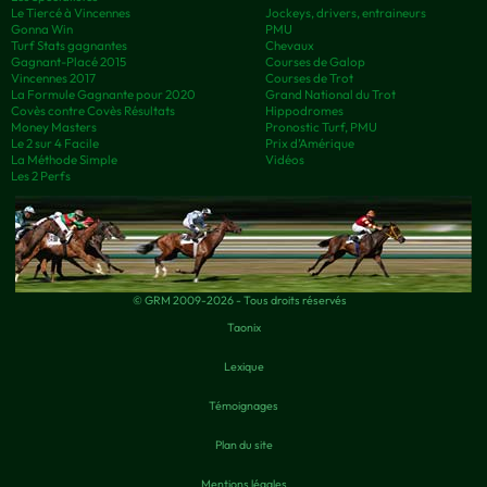
Le Tiercé à Vincennes
Jockeys, drivers, entraineurs
Gonna Win
PMU
Turf Stats gagnantes
Chevaux
Gagnant-Placé 2015
Courses de Galop
Vincennes 2017
Courses de Trot
La Formule Gagnante pour 2020
Grand National du Trot
Covès contre Covès Résultats
Hippodromes
Money Masters
Pronostic Turf, PMU
Le 2 sur 4 Facile
Prix d’Amérique
La Méthode Simple
Vidéos
Les 2 Perfs
© GRM 2009-2026 - Tous droits réservés
Taonix
Lexique
Témoignages
Plan du site
Mentions légales