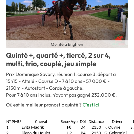
Quinté à Enghien
Quinté +, quarté +, tiercé, 2 sur 4,
multi, trio, couplé, jeu simple
Prix Dominique Savary, réunion 1, course 3, départ à
15h15 - Attelé - Course D - 7 à 10 ans - 57 000 € -
2150m - Autostart - Corde à gauche.
Pour 7 à 10 ans inclus, n'ayant pas gagné 232.000 €.
Où est le meilleur pronostic quinté ?
C'est ici
N° PMU
Cheval
Sexe-Age
Déf
Distance
Driver
1
Evita Madrik
F8
D4
2150
F. Ouvrie
S
2
Diego du Houlet
H9
P4
2150
G. Gelormini
L.