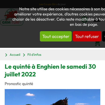
Les Coups Sûrs
du jour
Notre site utilise des cookies nécessaires à son
améliorer votre expérience, d’autres cookies peuvent
choisir de les désactiver. Cela reste modifiable à to
en bas de page.
Mon
compte
Tout accepter
Tout refuser
Panier
Accueil
Fil d'infos
Le quinté à Enghien le samedi 30
juillet 2022
Pronostic quinté