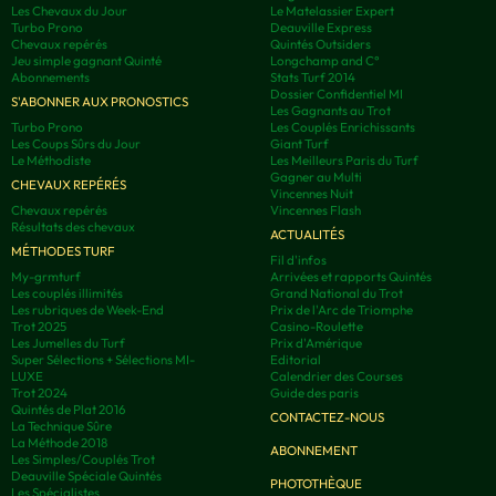
Les Chevaux du Jour
Le Matelassier Expert
Turbo Prono
Deauville Express
Chevaux repérés
Quintés Outsiders
Jeu simple gagnant Quinté
Longchamp and C°
Abonnements
Stats Turf 2014
Dossier Confidentiel MI
S'ABONNER AUX PRONOSTICS
Les Gagnants au Trot
Turbo Prono
Les Couplés Enrichissants
Les Coups Sûrs du Jour
Giant Turf
Le Méthodiste
Les Meilleurs Paris du Turf
Gagner au Multi
CHEVAUX REPÉRÉS
Vincennes Nuit
Chevaux repérés
Vincennes Flash
Résultats des chevaux
ACTUALITÉS
MÉTHODES TURF
Fil d'infos
My-grmturf
Arrivées et rapports Quintés
Les couplés illimités
Grand National du Trot
Les rubriques de Week-End
Prix de l'Arc de Triomphe
Trot 2025
Casino-Roulette
Les Jumelles du Turf
Prix d'Amérique
Super Sélections + Sélections MI-
Editorial
LUXE
Calendrier des Courses
Trot 2024
Guide des paris
Quintés de Plat 2016
CONTACTEZ-NOUS
La Technique Sûre
La Méthode 2018
ABONNEMENT
Les Simples/Couplés Trot
Deauville Spéciale Quintés
PHOTOTHÈQUE
Les Spécialistes