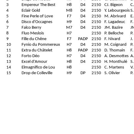
3
Empereur The Best
H8
D4
2150
CJ. Bigeon
C
4
Eclair Gold
M8
D4
2150
Y. Lebourgeois
S
5
Fine Perle of Love
F7
D4
2150
M. Abrivard
E.
6
Disco d'Occagnes
H9
D4
2150
F. Lagadeuc
F.
7
Falco Berry
M7
D4
2150
JM. Bazire
J
8
Fluo Meslois
H7
2150
P. Belloche
P.
9
Fille du Chêne
F7
PADP
2150
F. Nivard
J.
10
Fynio du Pommereux
H7
D4
2150
M. Coignard
P
11
Extra du Châtelet
H8
PADP
2150
D. Thomain
F.
12
Forto Déo
H7
D4
2150
A. Desmottes
A
13
Excel d'Amour
H8
D4
2150
H. Monthulé
S
14
Elmagnifico de Lou
H8
2150
C. Martens
V
15
Drop de Colleville
H9
DP
2150
S. Olivier
P