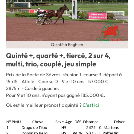
Quinté à Enghien
Quinté +, quarté +, tiercé, 2 sur 4,
multi, trio, couplé, jeu simple
Prix de la Porte de Sèvres, réunion 1, course 3, départ à
15h15 - Attelé - Course D - 9 et 10 ans - 57 000 € -
2875m - Corde à gauche.
Pour 9 et 10 ans, n'ayant pas gagné 185.000 €.
Où est le meilleur pronostic quinté ?
C'est ici
N° PMU
Cheval
Sexe-Age
Déf
Distance
Driver
1
Drago de Tilou
H9
2875
C. Martens
2
Domingo Bello
H9
PADP
2875
J. Raffestin