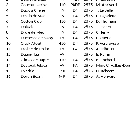
3
Coucou J'arrive
H10
PADP
2875
M. Abrivard
4
Duc du Chêne
H9
D4
2875
T. Le Beller
5
Destin de Star
H9
D4
2875
F. Lagadeuc
6
Cotton Club
H10
D4
2875
D. Thomain
7
Dolavis
H9
D4
2875
JF. Senet
8
Drôle de Mec
H9
D4
2875
C. Terry
9
Duchesse de Sassy
F9
P4
2875
F. Ouvrie
10
Crack Atout
H10
DP
2875
P. Vercruysse
11
Dioline de Lexlor
F9
PA
2875
A. Trihollet
12
Duang Taa
H9
2875
E. Raffin
13
Climax de Bapre
H10
D4
2875
B. Rochard
14
Dystocik Jéloca
H9
PA
2875
Mme C. Hallais-Der
15
Cynthia
F10
D4
2875
D. Békaert
16
Dorun Beam
M9
D4
2875
A. Abrivard