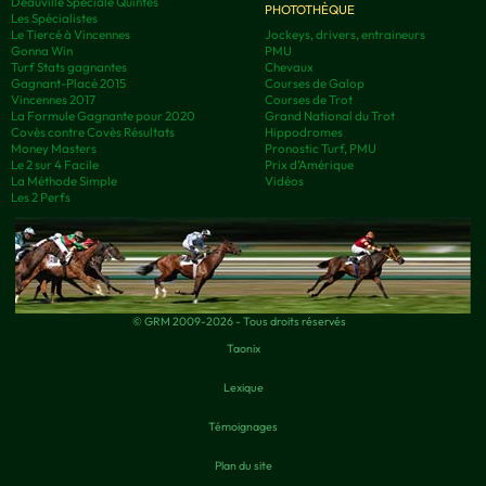
Deauville Spéciale Quintés
PHOTOTHÈQUE
Les Spécialistes
Le Tiercé à Vincennes
Jockeys, drivers, entraineurs
Gonna Win
PMU
Turf Stats gagnantes
Chevaux
Gagnant-Placé 2015
Courses de Galop
Vincennes 2017
Courses de Trot
La Formule Gagnante pour 2020
Grand National du Trot
Covès contre Covès Résultats
Hippodromes
Money Masters
Pronostic Turf, PMU
Le 2 sur 4 Facile
Prix d’Amérique
La Méthode Simple
Vidéos
Les 2 Perfs
© GRM 2009-2026 - Tous droits réservés
Taonix
Lexique
Témoignages
Plan du site