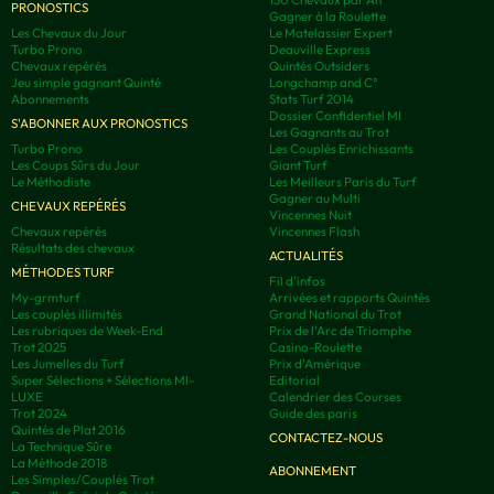
PRONOSTICS
Gagner à la Roulette
Les Chevaux du Jour
Le Matelassier Expert
Turbo Prono
Deauville Express
Chevaux repérés
Quintés Outsiders
Jeu simple gagnant Quinté
Longchamp and C°
Abonnements
Stats Turf 2014
Dossier Confidentiel MI
S'ABONNER AUX PRONOSTICS
Les Gagnants au Trot
Turbo Prono
Les Couplés Enrichissants
Les Coups Sûrs du Jour
Giant Turf
Le Méthodiste
Les Meilleurs Paris du Turf
Gagner au Multi
CHEVAUX REPÉRÉS
Vincennes Nuit
Chevaux repérés
Vincennes Flash
Résultats des chevaux
ACTUALITÉS
MÉTHODES TURF
Fil d'infos
My-grmturf
Arrivées et rapports Quintés
Les couplés illimités
Grand National du Trot
Les rubriques de Week-End
Prix de l'Arc de Triomphe
Trot 2025
Casino-Roulette
Les Jumelles du Turf
Prix d'Amérique
Super Sélections + Sélections MI-
Editorial
LUXE
Calendrier des Courses
Trot 2024
Guide des paris
Quintés de Plat 2016
CONTACTEZ-NOUS
La Technique Sûre
La Méthode 2018
ABONNEMENT
Les Simples/Couplés Trot