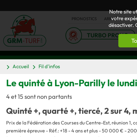
Notre site u
votre expér
PRONOSTICS
ARRIVÉES
AC
désactiver. 
TURBO PRONO
To
Accueil
Fil d'infos
Le quinté à Lyon-Parilly le lund
4 et 15 sont non partants
Quinté +, quarté +, tiercé, 2 sur 4, 
Prix de la Fédération des Courses du Centre-Est, réunion 1, c
première épreuve - Réf.: +18 - 4 ans et plus - 50 000 € - 2