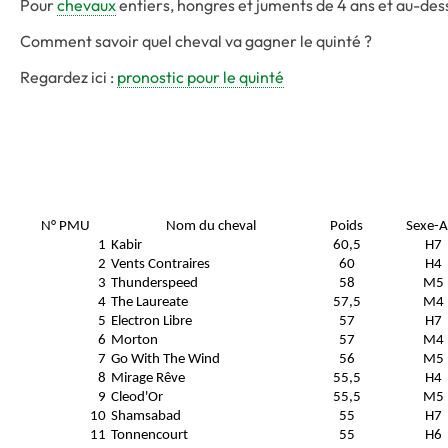
Pour
chevaux
entiers, hongres et juments de 4 ans et au-des
Comment savoir quel cheval va gagner le quinté ?
Regardez ici :
pronostic pour le quinté
N° PMU
Nom du cheval
Poids
Sexe-A
1
Kabir
60,5
H7
2
Vents Contraires
60
H4
3
Thunderspeed
58
M5
4
The Laureate
57,5
M4
5
Electron Libre
57
H7
6
Morton
57
M4
7
Go With The Wind
56
M5
8
Mirage Rêve
55,5
H4
9
Cleod'Or
55,5
M5
10
Shamsabad
55
H7
11
Tonnencourt
55
H6