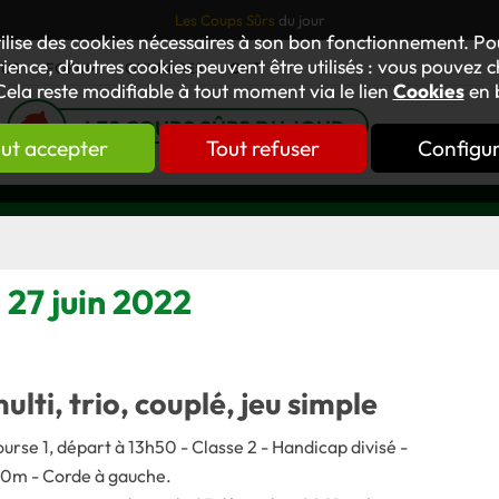
Les Coups Sûrs
du jour
tilise des cookies nécessaires à son bon fonctionnement. P
ience, d’autres cookies peuvent être utilisés : vous pouvez ch
TUS
FORUM
OUVRAGES
GNT
Cela reste modifiable à tout moment via le lien
Cookies
en 
LES COUPS SÛRS DU JOUR
ut accepter
Tout refuser
Configu
i 27 juin 2022
multi, trio, couplé, jeu simple
ourse 1, départ à 13h50 - Classe 2 - Handicap divisé -
000m - Corde à gauche.