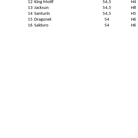
12
King Motif
54,5
H4
13
Jacksun
54,5
H8
14
Santurin
54,5
H5
15
Dragonet
54
H6
16
Salduro
54
H6