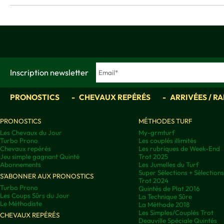
Inscription newsletter
PRONOSTICS
CHEVAUX REPÉRÉS
ARRIVÉES / R
PRONOSTICS
MÉTHODES TURF
Les Chevaux du Jour
My-grmturf
Turbo Prono
Les couplés illimités
Chevaux repérés
Les rubriques de Week-End
Jeu simple gagnant Quinté
Trot 2025
Abonnements
Les Jumelles du Turf
Super Sélections + Sélectio
S'ABONNER AUX PRONOSTICS
Trot 2024
Turbo Prono
Quintés de Plat 2016
Les Coups Sûrs du Jour
La Technique Sûre
Le Méthodiste
La Méthode 2018
Les Simples/Couplés Trot
CHEVAUX REPÉRÉS
Deauville Spéciale Quintés