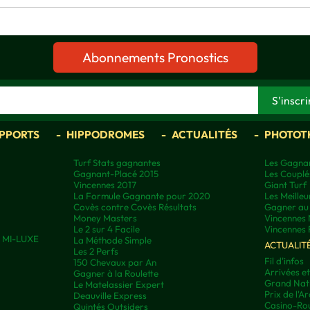
Abonnements Pronostics
APPORTS
HIPPODROMES
ACTUALITÉS
PHOTOT
Turf Stats gagnantes
Les Gagnan
Gagnant-Placé 2015
Les Couplé
Vincennes 2017
Giant Turf
La Formule Gagnante pour 2020
Les Meilleu
Covès contre Covès Résultats
Gagner au 
Money Masters
Vincennes 
Le 2 sur 4 Facile
Vincennes 
ns MI-LUXE
La Méthode Simple
ACTUALIT
Les 2 Perfs
Fil d'infos
150 Chevaux par An
Arrivées e
Gagner à la Roulette
Grand Nati
Le Matelassier Expert
Prix de l'A
Deauville Express
Casino-Rou
Quintés Outsiders