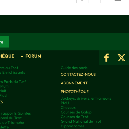
HÈQUE
FORUM
ts au Trot
Guide des paris
s Enrichissants
CONTACTEZ-NOUS
rs Paris du Turf
ABONNEMENT
Multi
Nuit
PHOTOTHÈQUE
Flash
Jockeys, drivers, entraineurs
ÉS
PMU
Chevaux
Courses de Galop
t rapports Quintés
Courses de Trot
onal du Trot
Grand National du Trot
rc de Triomphe
Hippodromes
lette