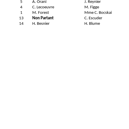
5
A. Orani
J. Reynier
4
C. Lecoeuvre
M. Figge
1
M. Forest
Mme C. Bocskai
13
Non Partant
C. Escuder
14
H. Besnier
H. Blume