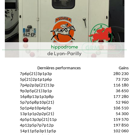
hippodrome
de Lyon-Parilly
Dernières performances
Gains
7p6p(21)3p1p3p
280 230
5p(21)2p1p1p6p
73 720
7p4p2p3p(21)13p
116 180
9p3p5p(21)3p1p
36 650
16p8p13p1p3p8p
177 280
5p7p5p8p10p(21)
52 960
5p1p4p10p4p5p
106 510
13p1p1p2p2p(21)
54 300
4p5p13p3p(21)11p
159 570
4p12p5p7p7p12p
197 850
14p11p5p3p11p5p
102 060