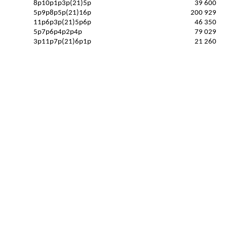
8p10p1p3p(21)5p
39 600
5p9p8p5p(21)16p
200 929
11p6p3p(21)5p6p
46 350
5p7p6p4p2p4p
79 029
3p11p7p(21)6p1p
21 260