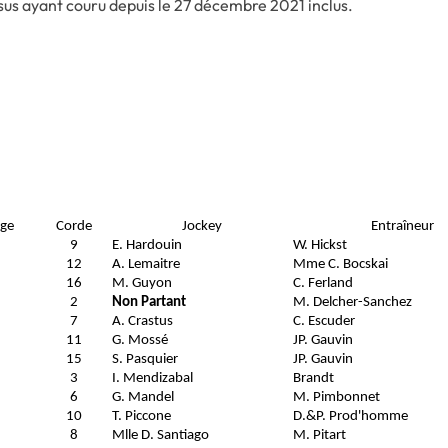
sus ayant couru depuis le 27 décembre 2021 inclus.
ge
Corde
Jockey
Entraîneur
9
E. Hardouin
W. Hickst
12
A. Lemaitre
Mme C. Bocskai
16
M. Guyon
C. Ferland
2
Non Partant
M. Delcher-Sanchez
7
A. Crastus
C. Escuder
11
G. Mossé
JP. Gauvin
15
S. Pasquier
JP. Gauvin
3
I. Mendizabal
Brandt
6
G. Mandel
M. Pimbonnet
10
T. Piccone
D.&P. Prod'homme
8
Mlle D. Santiago
M. Pitart