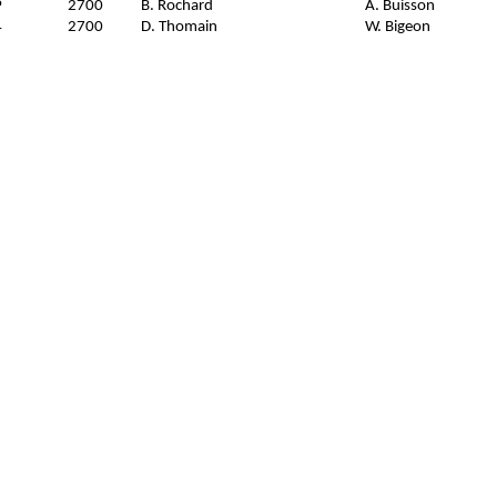
P
2700
B. Rochard
A. Buisson
4
2700
D. Thomain
W. Bigeon