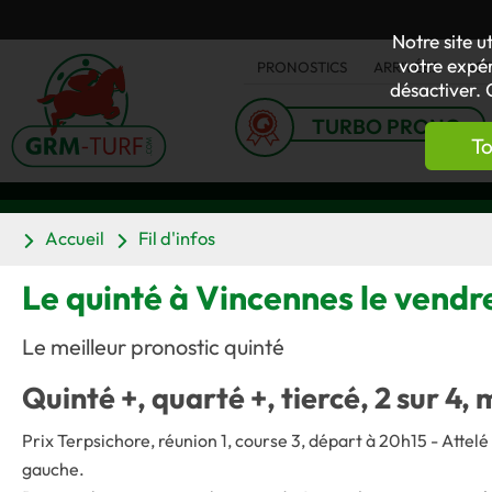
Notre site u
votre expér
PRONOSTICS
ARRIVÉES
AC
désactiver. 
TURBO PRONO
To
Accueil
Fil d'infos
Le quinté à Vincennes le vendre
Le meilleur pronostic quinté
Quinté +, quarté +, tiercé, 2 sur 4, 
Prix Terpsichore, réunion 1, course 3, départ à 20h15 - Atte
gauche.