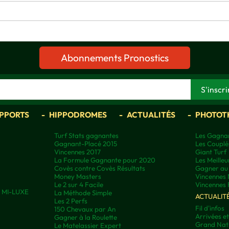
Abonnements Pronostics
APPORTS
HIPPODROMES
ACTUALITÉS
PHOTOT
Turf Stats gagnantes
Les Gagnan
Gagnant-Placé 2015
Les Couplé
Vincennes 2017
Giant Turf
La Formule Gagnante pour 2020
Les Meilleu
Covès contre Covès Résultats
Gagner au 
Money Masters
Vincennes 
Le 2 sur 4 Facile
Vincennes 
ns MI-LUXE
La Méthode Simple
ACTUALIT
Les 2 Perfs
Fil d'infos
150 Chevaux par An
Arrivées e
Gagner à la Roulette
Grand Nati
Le Matelassier Expert