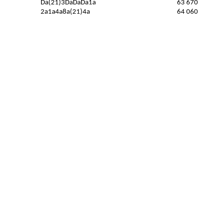
Da(21)3DaDaDa1a
63 670
2a1a4a8a(21)4a
64 060