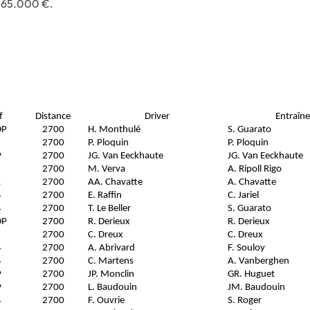
é 65.000 €.
f
Distance
Driver
Entraîne
DP
2700
H. Monthulé
S. Guarato
2700
P. Ploquin
P. Ploquin
P
2700
JG. Van Eeckhaute
JG. Van Eeckhaute
2700
M. Verva
A. Ripoll Rigo
A
2700
AA. Chavatte
A. Chavatte
4
2700
E. Raffin
C. Jariel
4
2700
T. Le Beller
S. Guarato
DP
2700
R. Derieux
R. Derieux
2700
C. Dreux
C. Dreux
4
2700
A. Abrivard
F. Souloy
4
2700
C. Martens
A. Vanberghen
P
2700
JP. Monclin
GR. Huguet
P
2700
L. Baudouin
JM. Baudouin
4
2700
F. Ouvrie
S. Roger