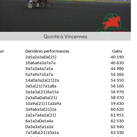
Quinté à Vincennes
ur
Dernières performances
Gains
2a5a2a3aDa(21)
40 190
10a6a6a3a7a7a
40 630
9a7a3a4a7a5a
44 980
5a7a9a7a5a7a
54 360
14aDa3a2a(21)2a
54 550
3a5a(21)7a1a8a
56 160
3a3a3a(21)6a15a
56 970
2a3aDaDaDa(21)
58 970
10a9a(21)11a3a9a
59 430
3a9a6a3a(21)2a
60 620
2a2a7a4a2a(21)
61 955
6a1a2aDa1a4a
62 530
Da3a3a5a1a3a
62 940
7a7a8a(21)10a1a
63 330