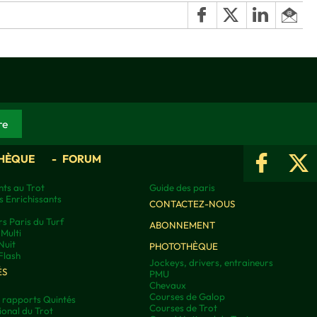
HÈQUE
FORUM
ts au Trot
Guide des paris
s Enrichissants
CONTACTEZ-NOUS
rs Paris du Turf
ABONNEMENT
Multi
Nuit
PHOTOTHÈQUE
Flash
Jockeys, drivers, entraineurs
ÉS
PMU
Chevaux
Courses de Galop
t rapports Quintés
Courses de Trot
onal du Trot