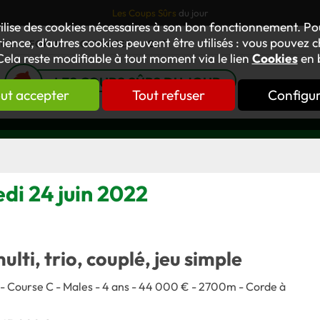
Les Coups Sûrs
du jour
tilise des cookies nécessaires à son bon fonctionnement. P
ience, d’autres cookies peuvent être utilisés : vous pouvez ch
TUS
FORUM
OUVRAGES
GNT
Cela reste modifiable à tout moment via le lien
Cookies
en 
LES COUPS SÛRS DU JOUR
ut accepter
Tout refuser
Configu
di 24 juin 2022
multi, trio, couplé, jeu simple
lé - Course C - Males - 4 ans - 44 000 € - 2700m - Corde à