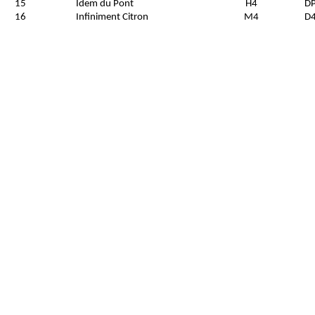
15
Idem du Pont
H4
D
16
Infiniment Citron
M4
D