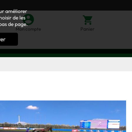
our améliorer
oisir de les
bas de page.
Panier
Mon compte
rer