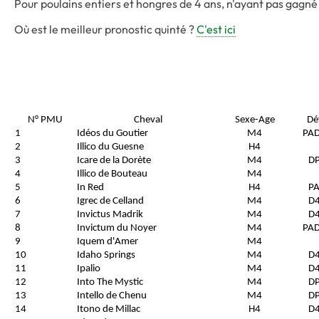
Pour poulains entiers et hongres de 4 ans, n'ayant pas gagn
Où est le meilleur pronostic quinté ?
C'est ici
N° PMU
Cheval
Sexe-Age
Dé
1
Idéos du Goutier
M4
PA
2
Illico du Guesne
H4
3
Icare de la Dorète
M4
D
4
Illico de Bouteau
M4
5
In Red
H4
P
6
Igrec de Celland
M4
D
7
Invictus Madrik
M4
D
8
Invictum du Noyer
M4
PA
9
Iquem d'Amer
M4
10
Idaho Springs
M4
D
11
Ipalio
M4
D
12
Into The Mystic
M4
D
13
Intello de Chenu
M4
D
14
Itono de Millac
H4
D