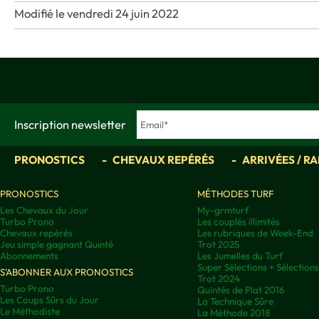
Modifié le vendredi 24 juin 2022
Inscription newsletter
PRONOSTICS
CHEVAUX REPÉRÉS
ARRIVÉES / R
PRONOSTICS
MÉTHODES TURF
Les Chevaux du Jour
My-grmturf
Turbo Prono
Les couplés illimités
Chevaux repérés
Les rubriques de Week-End
Jeu simple gagnant Quinté
Trot 2025
Abonnements
Les Jumelles du Turf
Super Sélections + Sélectio
S'ABONNER AUX PRONOSTICS
Trot 2024
Turbo Prono
Quintés de Plat 2016
Les Coups Sûrs du Jour
La Technique Sûre
Le Méthodiste
La Méthode 2018