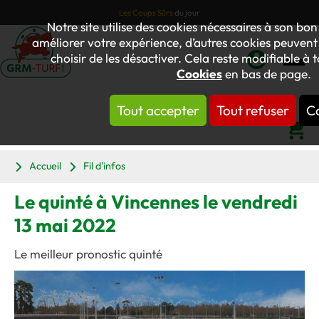
Les Coups Sûrs
du jour
Notre site utilise des cookies nécessaires à son b
améliorer votre expérience, d’autres cookies peuvent ê
choisir de les désactiver. Cela reste modifiable à 
Cookies
en bas de page.
Mon
compte
Tout accepter
Tout refuser
Co
Panier
Accueil
Fil d'infos
Le quinté à Vincennes le vendredi
13 mai 2022
Le meilleur pronostic quinté