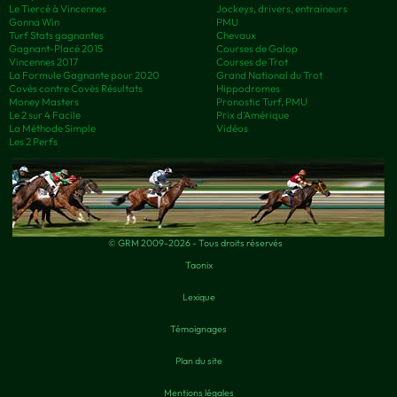
Le Tiercé à Vincennes
Jockeys, drivers, entraineurs
Gonna Win
PMU
Turf Stats gagnantes
Chevaux
Gagnant-Placé 2015
Courses de Galop
Vincennes 2017
Courses de Trot
La Formule Gagnante pour 2020
Grand National du Trot
Covès contre Covès Résultats
Hippodromes
Money Masters
Pronostic Turf, PMU
Le 2 sur 4 Facile
Prix d’Amérique
La Méthode Simple
Vidéos
Les 2 Perfs
© GRM 2009-2026 - Tous droits réservés
Taonix
Lexique
Témoignages
Plan du site
Mentions légales