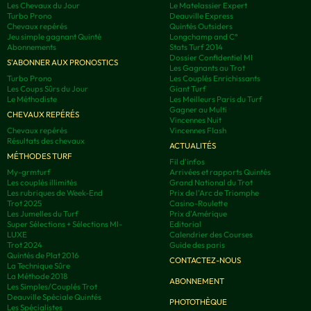
Les Chevaux du Jour
Le Matelassier Expert
Turbo Prono
Deauville Express
Chevaux repérés
Quintés Outsiders
Jeu simple gagnant Quinté
Longchamp and C°
Abonnements
Stats Turf 2014
Dossier Confidentiel MI
S'ABONNER AUX PRONOSTICS
Les Gagnants au Trot
Turbo Prono
Les Couplés Enrichissants
Les Coups Sûrs du Jour
Giant Turf
Le Méthodiste
Les Meilleurs Paris du Turf
Gagner au Multi
CHEVAUX REPÉRÉS
Vincennes Nuit
Chevaux repérés
Vincennes Flash
Résultats des chevaux
ACTUALITÉS
MÉTHODES TURF
Fil d'infos
My-grmturf
Arrivées et rapports Quintés
Les couplés illimités
Grand National du Trot
Les rubriques de Week-End
Prix de l'Arc de Triomphe
Trot 2025
Casino-Roulette
Les Jumelles du Turf
Prix d'Amérique
Super Sélections + Sélections MI-
Editorial
LUXE
Calendrier des Courses
Trot 2024
Guide des paris
Quintés de Plat 2016
CONTACTEZ-NOUS
La Technique Sûre
La Méthode 2018
ABONNEMENT
Les Simples/Couplés Trot
Deauville Spéciale Quintés
PHOTOTHÈQUE
Les Spécialistes