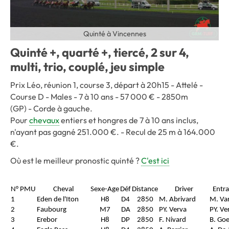
Quinté à Vincennes
Quinté +, quarté +, tiercé, 2 sur 4,
multi, trio, couplé, jeu simple
Prix Léo, réunion 1, course 3, départ à 20h15 - Attelé -
Course D - Males - 7 à 10 ans - 57 000 € - 2850m
(GP) - Corde à gauche.
Pour
chevaux
entiers et hongres de 7 à 10 ans inclus,
n'ayant pas gagné 251.000 €. - Recul de 25 m à 164.000
€.
Où est le meilleur pronostic quinté ?
C'est ici
N° PMU
Cheval
Sexe-Age
Déf
Distance
Driver
Entra
1
Eden de l'Iton
H8
D4
2850
M. Abrivard
M. Va
2
Faubourg
M7
DA
2850
PY. Verva
PY. Ve
3
Erebor
H8
DP
2850
F. Nivard
B. Goe