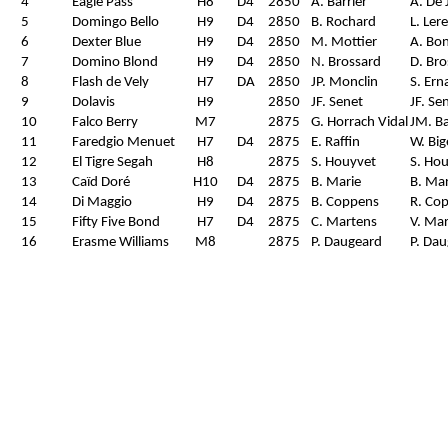
4
Eagle Pass
H8
D4
2850
A. Barrier
A. De 
5
Domingo Bello
H9
D4
2850
B. Rochard
L. Ler
6
Dexter Blue
H9
D4
2850
M. Mottier
A. Bo
7
Domino Blond
H9
D4
2850
N. Brossard
D. Bro
8
Flash de Vely
H7
DA
2850
JP. Monclin
S. Ern
9
Dolavis
H9
2850
JF. Senet
JF. Se
10
Falco Berry
M7
2875
G. Horrach Vidal
JM. Ba
11
Faredgio Menuet
H7
D4
2875
E. Raffin
W. Bi
12
El Tigre Segah
H8
2875
S. Houyvet
S. Ho
13
Caïd Doré
H10
D4
2875
B. Marie
B. Mar
14
Di Maggio
H9
D4
2875
B. Coppens
R. Co
15
Fifty Five Bond
H7
D4
2875
C. Martens
V. Ma
16
Erasme Williams
M8
2875
P. Daugeard
P. Da