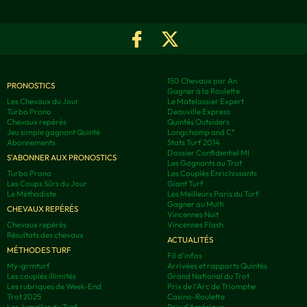
150 Chevaux par An
PRONOSTICS
Gagner à la Roulette
Les Chevaux du Jour
Le Matelassier Expert
Turbo Prono
Deauville Express
Chevaux repérés
Quintés Outsiders
Jeu simple gagnant Quinté
Longchamp and C°
Abonnements
Stats Turf 2014
Dossier Confidentiel MI
S'ABONNER AUX PRONOSTICS
Les Gagnants au Trot
Turbo Prono
Les Couplés Enrichissants
Les Coups Sûrs du Jour
Giant Turf
Le Méthodiste
Les Meilleurs Paris du Turf
Gagner au Multi
CHEVAUX REPÉRÉS
Vincennes Nuit
Chevaux repérés
Vincennes Flash
Résultats des chevaux
ACTUALITÉS
MÉTHODES TURF
Fil d'infos
My-grmturf
Arrivées et rapports Quintés
Les couplés illimités
Grand National du Trot
Les rubriques de Week-End
Prix de l'Arc de Triomphe
Trot 2025
Casino-Roulette
Les Jumelles du Turf
Prix d'Amérique