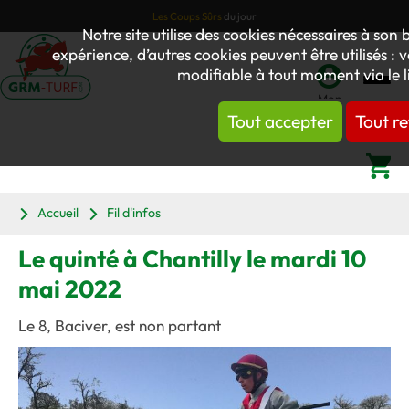
Les Coups Sûrs
du jour
Notre site utilise des cookies nécessaires à so
expérience, d’autres cookies peuvent être utilisés : 
modifiable à tout moment via le 
Mon
Tout accepter
Tout re
compte
Panier
Accueil
Fil d'infos
Le quinté à Chantilly le mardi 10
mai 2022
Le 8, Baciver, est non partant