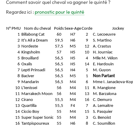
Comment savoir quel cheval va gagner le quinté ?
Regardez ici :
pronostic pour le quinté
N° PMU
Nom du cheval
Poids
Sexe-Age
Corde
Jockey
1
Billabong Cat
60
H7
2
C. Lecoeuvre
2
It's All a Dream
59,5
H6
9
S. Martino
3
Nordeste
57,5
M5
12
A. Crastus
4
Kingsholm
57
H5
10
H. Journiac
5
Brouillard
56,5
H5
4
Mlle M. Vélon
6
Oxalis
56,5
H5
14
E. Hardouin
7
Lepti Prinsadi
56,5
H4
5
M. Guyon
8
Baciver
56,5
M5
1
Non Partant
9
Mandarin
56,5
M4
6
Mme I. Janackova-Kop
10
L'Ienissei
56
M4
11
R. Mangione
11
Marrakech Moon
56
M4
13
M. Barzalona
12
Cirano
55,5
M4
16
C. Demuro
13
Quartilla
55,5
F4
7
A. Lemaitre
14
Ciccio Boy
55
M4
15
S. Pasquier
15
Super Super Sonic
55
M4
3
G. Benoist
16
Tantpispoureux
55
H6
8
C. Soumillon