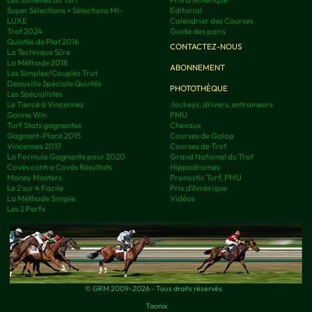
Super Sélections + Sélections MI-
Editorial
LUXE
Calendrier des Courses
Trot 2024
Guide des paris
Quintés de Plat 2016
CONTACTEZ-NOUS
La Technique Sûre
La Méthode 2018
ABONNEMENT
Les Simples/Couplés Trot
Deauville Spéciale Quintés
PHOTOTHÈQUE
Les Spécialistes
Le Tiercé à Vincennes
Jockeys, drivers, entraineurs
Gonna Win
PMU
Turf Stats gagnantes
Chevaux
Gagnant-Placé 2015
Courses de Galop
Vincennes 2017
Courses de Trot
La Formule Gagnante pour 2020
Grand National du Trot
Covès contre Covès Résultats
Hippodromes
Money Masters
Pronostic Turf, PMU
Le 2 sur 4 Facile
Prix d’Amérique
La Méthode Simple
Vidéos
Les 2 Perfs
© GRM 2009-2026 - Tous droits réservés
Taonix