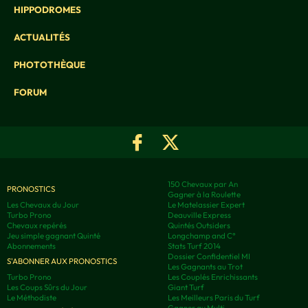
HIPPODROMES
ACTUALITÉS
PHOTOTHÈQUE
FORUM
150 Chevaux par An
PRONOSTICS
Gagner à la Roulette
Les Chevaux du Jour
Le Matelassier Expert
Turbo Prono
Deauville Express
Chevaux repérés
Quintés Outsiders
Jeu simple gagnant Quinté
Longchamp and C°
Abonnements
Stats Turf 2014
Dossier Confidentiel MI
S'ABONNER AUX PRONOSTICS
Les Gagnants au Trot
Turbo Prono
Les Couplés Enrichissants
Les Coups Sûrs du Jour
Giant Turf
Le Méthodiste
Les Meilleurs Paris du Turf
Gagner au Multi