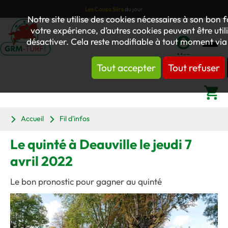
Les Coups Sûrs
du jour
Notre site utilise des cookies nécessaires à son bo
votre expérience, d’autres cookies peuvent être utili
désactiver. Cela reste modifiable à tout moment via 
Mon
Tout accepter
Tout refuser
compte
Panier
Accueil
Fil d'infos
Le quinté à Deauville le jeudi 7
avril 2022
Le bon pronostic pour gagner au quinté