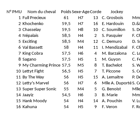
N° PMU
Nom du cheval
Poids
Sexe-Age
Corde
Jockey
1
Full Precieux
61
H7
13
C. Grosbois
Mme
2
Khochenko
59,5
H7
16
E. Hardouin
D.&
3
Chasselay
59,5
H8
10
C. Soumillon
S. 
4
Népalais
58,5
H4
2
S. Pasquier
F. 
5
Exciting
58,5
M4
12
C. Demuro
D. 
6
Val Bassett
58
H4
11
I. Mendizabal
F. 
7
King Cobra
57,5
H6
4
M. Barzalona
C. 
8
Sagano
57,5
H5
1
M. Guyon
C. F
9
My Charming Prince
57,5
M5
8
T. Bachelot
S. W
10
Lettyt Fight
56,5
H5
7
T. Piccone
S. C
11
By The Way
56
H5
15
A. Lemaitre
P. 
12
Letty's Marvel
56
H7
6
Mlle A. Duporté
S. C
13
Super Super Sonic
55
M4
5
G. Benoist
Mlle
14
Jaayiz
54,5
H6
3
B. Marie
Mme
15
Hank Moody
54
H4
14
A. Pouchin
V. L
16
Kahuna
54
H5
9
F. Veron
F. 