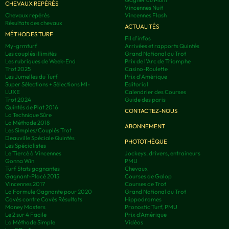
CHEVAUX REPÉRÉS
Vincennes Nuit
Chevaux repérés
Vincennes Flash
Résultats des chevaux
ACTUALITÉS
MÉTHODES TURF
Fil d'infos
My-grmturf
Arrivées et rapports Quintés
Les couplés illimités
Grand National du Trot
Les rubriques de Week-End
Prix de l'Arc de Triomphe
Trot 2025
Casino-Roulette
Les Jumelles du Turf
Prix d'Amérique
Super Sélections + Sélections MI-
Editorial
LUXE
Calendrier des Courses
Trot 2024
Guide des paris
Quintés de Plat 2016
CONTACTEZ-NOUS
La Technique Sûre
La Méthode 2018
ABONNEMENT
Les Simples/Couplés Trot
Deauville Spéciale Quintés
PHOTOTHÈQUE
Les Spécialistes
Le Tiercé à Vincennes
Jockeys, drivers, entraineurs
Gonna Win
PMU
Turf Stats gagnantes
Chevaux
Gagnant-Placé 2015
Courses de Galop
Vincennes 2017
Courses de Trot
La Formule Gagnante pour 2020
Grand National du Trot
Covès contre Covès Résultats
Hippodromes
Money Masters
Pronostic Turf, PMU
Le 2 sur 4 Facile
Prix d’Amérique
La Méthode Simple
Vidéos