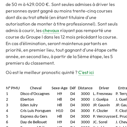
de 50 m à 429.000 €. Sont seules admises à driver les
personnes ayant gagné au moins trente-cinq courses
dont dix au trot attelé (en étant titulaire d'une
autorisation de monter à titre professionnel). Sont seuls
admis à courir, les
chevaux
n'ayant pas remporté une
course du Groupe I dans les 12 mois précédant la course.
En cas d'élimination, seront maintenus partants en
priorité, en premier lieu, tout gagnant d'une étape cette
année, en second lieu, à partir de la 5ème étape, les 5
premiers du classement.
Où est le meilleur pronostic quinté ?
C'est ici
N° PMU
Cheval
Sexe-Age
Déf
Distance
Driver
Entra
1
Disco d'Occagnes
H9
D4
3000
L. Fresneau
P. Terr
2
Eberton
H8
D4
3000
J. Guelpa
J. Gue
3
Eden Julry
H8
D4
3000
JP. Gauvin
JP. Ga
4
Cris Luis Porsguen
H10
D4
3000
F. Clozier
F. Cloz
5
Express du Gers
H8
D4
3000
P. Vercruysse
E. Pr
6
Day de Bellouet
H9
D4
3000
JC. Sorel
J. Che