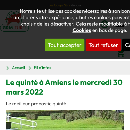
Les Coups Sûrs
du jour
Notre site utilise des cookies nécessaires à son b
améliorer votre expérience, d’autres cookies peuvent 
choisir de les désactiver. Cela reste modifiable à 
Cookies
en bas de page.
Mon
compte
Tout accepter
Tout refuser
C
Panier
Accueil
Fil d'infos
Le quinté à Amiens le mercredi 30
mars 2022
Le meilleur pronostic quinté