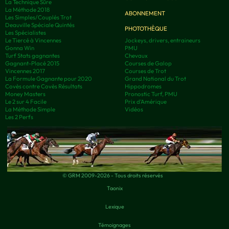
La Technique Sûre
La Méthode 2018
ABONNEMENT
Les Simples/Couplés Trot
Deauville Spéciale Quintés
PHOTOTHÈQUE
Les Spécialistes
Le Tiercé à Vincennes
Jockeys, drivers, entraineurs
Gonna Win
PMU
Turf Stats gagnantes
Chevaux
Gagnant-Placé 2015
Courses de Galop
Vincennes 2017
Courses de Trot
La Formule Gagnante pour 2020
Grand National du Trot
Covès contre Covès Résultats
Hippodromes
Money Masters
Pronostic Turf, PMU
Le 2 sur 4 Facile
Prix d’Amérique
La Méthode Simple
Vidéos
Les 2 Perfs
© GRM 2009-2026 - Tous droits réservés
Taonix
Lexique
Témoignages