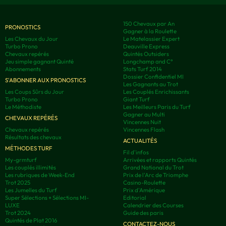
150 Chevaux par An
PRONOSTICS
Gagner à la Roulette
Les Chevaux du Jour
Le Matelassier Expert
Turbo Prono
Deauville Express
Chevaux repérés
Quintés Outsiders
Jeu simple gagnant Quinté
Longchamp and C°
Abonnements
Stats Turf 2014
Dossier Confidentiel MI
S'ABONNER AUX PRONOSTICS
Les Gagnants au Trot
Les Coups Sûrs du Jour
Les Couplés Enrichissants
Turbo Prono
Giant Turf
Le Méthodiste
Les Meilleurs Paris du Turf
Gagner au Multi
CHEVAUX REPÉRÉS
Vincennes Nuit
Chevaux repérés
Vincennes Flash
Résultats des chevaux
ACTUALITÉS
MÉTHODES TURF
Fil d'infos
My-grmturf
Arrivées et rapports Quintés
Les couplés illimités
Grand National du Trot
Les rubriques de Week-End
Prix de l'Arc de Triomphe
Trot 2025
Casino-Roulette
Les Jumelles du Turf
Prix d'Amérique
Super Sélections + Sélections MI-
Editorial
LUXE
Calendrier des Courses
Trot 2024
Guide des paris
Quintés de Plat 2016
CONTACTEZ-NOUS