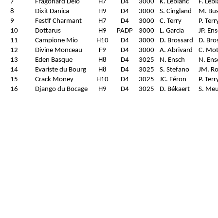
7
Fragonard Délo
H7
D4
3000
K. Leblanc
F. Leb
8
Dixit Danica
H9
D4
3000
S. Cingland
M. Bus
9
Festif Charmant
H7
D4
3000
C. Terry
P. Terr
10
Dottarus
H9
PADP
3000
L. Garcia
JP. En
11
Campione Mio
H10
D4
3000
D. Brossard
D. Bro
12
Divine Monceau
F9
D4
3000
A. Abrivard
C. Mot
13
Eden Basque
H8
D4
3025
N. Ensch
N. Ens
14
Evariste du Bourg
H8
D4
3025
S. Stefano
JM. R
15
Crack Money
H10
D4
3025
JC. Féron
P. Terr
16
Django du Bocage
H9
D4
3025
D. Békaert
S. Meu