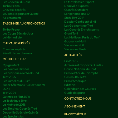
Les Chevaux du Jour
Le Matelassier Expert
Turbo Prono
Deauville Express
Chevaux repérés
Quintés Outsiders
Jeu simple gagnant Quinté
Longchamp and C°
Abonnements
Stats Turf 2014
Dossier Confidentiel MI
S'ABONNER AUX PRONOSTICS
Les Gagnants au Trot
Turbo Prono
Les Couplés Enrichissants
Les Coups Sûrs du Jour
Giant Turf
Le Méthodiste
Les Meilleurs Paris du Turf
Gagner au Multi
CHEVAUX REPÉRÉS
Vincennes Nuit
Chevaux repérés
Vincennes Flash
Résultats des chevaux
ACTUALITÉS
MÉTHODES TURF
Fil d'infos
My-grmturf
Arrivées et rapports Quintés
Les couplés illimités
Grand National du Trot
Les rubriques de Week-End
Prix de l'Arc de Triomphe
Trot 2025
Casino-Roulette
Les Jumelles du Turf
Prix d'Amérique
Super Sélections + Sélections MI-
Editorial
LUXE
Calendrier des Courses
Trot 2024
Guide des paris
Quintés de Plat 2016
CONTACTEZ-NOUS
La Technique Sûre
La Méthode 2018
ABONNEMENT
Les Simples/Couplés Trot
Deauville Spéciale Quintés
PHOTOTHÈQUE
Les Spécialistes