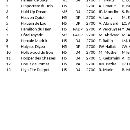
1
Harlem de Bucy
M5
D4
2700
F. Nivard
C. E
2
Hippocrate du Trio
H5
2700
A. Ernault
B. M
3
Hold Up Dream
M5
D4
2700
JP. Monclin
S. Bo
4
Heaven Quick
H5
DP
2700
A. Lamy
M. E
5
Higuain de Lou
H5
DP
2700
A. Abrivard
LC. 
6
Hamilton du Ham
H5
PADP
2700
P. Vercruysse
Y. D
7
Hôtel Mystic
M5
PADP
2700
M. Abrivard
M. A
8
Hercule Madrik
H5
D4
2700
E. Raffin
JM. 
9
Hulysse Digeo
H5
DP
2700
JW. Hallais
JW. H
10
Hollywood du Bois
H5
D4
2700
M. Mottier
Mlle
11
Hooper des Chasses
H5
D4
2700
G. Gelormini
A. R
12
Horus de Romaz
H5
PA
2700
JM. Bazire
JP. 
13
High Fire Dairpet
H5
D4
2700
B. Marie
B. M