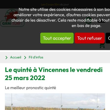
Les Coups Sûrs
du jour
Notre site utilise des cookies nécessaires à son 
améliorer votre expérience, d’autres cookies peuvent
choisir de les désactiver. Cela reste modifiable à tou
en bas de page.
Mon
compte
Tout accepter
Tout refuser
Panier
Accueil
Fil d'infos
Le quinté à Vincennes le vendredi
25 mars 2022
Le meilleur pronostic quinté