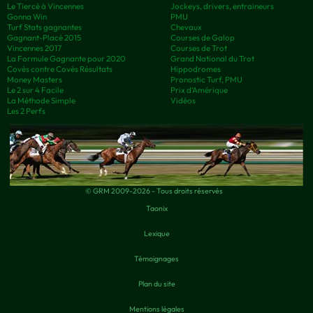
Le Tiercé à Vincennes
Jockeys, drivers, entraineurs
Gonna Win
PMU
Turf Stats gagnantes
Chevaux
Gagnant-Placé 2015
Courses de Galop
Vincennes 2017
Courses de Trot
La Formule Gagnante pour 2020
Grand National du Trot
Covès contre Covès Résultats
Hippodromes
Money Masters
Pronostic Turf, PMU
Le 2 sur 4 Facile
Prix d’Amérique
La Méthode Simple
Vidéos
Les 2 Perfs
© GRM 2009-2026 - Tous droits réservés
Taonix
Lexique
Témoignages
Plan du site
Mentions légales