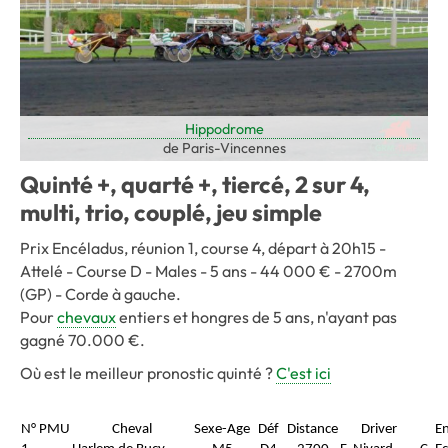
Hippodrome
de Paris-Vincennes
Quinté +, quarté +, tiercé, 2 sur 4,
multi, trio, couplé, jeu simple
Prix Encéladus, réunion 1, course 4, départ à 20h15 -
Attelé - Course D - Males - 5 ans - 44 000 € - 2700m
(GP) - Corde à gauche.
Pour
chevaux
entiers et hongres de 5 ans, n'ayant pas
gagné 70.000 €.
Où est le meilleur pronostic quinté ?
C'est ici
N° PMU
Cheval
Sexe-Age
Déf
Distance
Driver
En