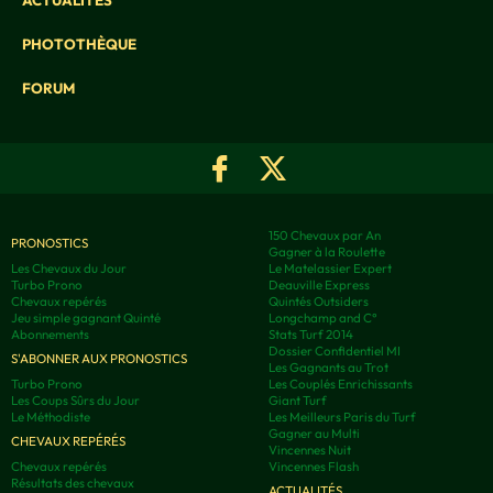
PHOTOTHÈQUE
FORUM
150 Chevaux par An
PRONOSTICS
Gagner à la Roulette
Les Chevaux du Jour
Le Matelassier Expert
Turbo Prono
Deauville Express
Chevaux repérés
Quintés Outsiders
Jeu simple gagnant Quinté
Longchamp and C°
Abonnements
Stats Turf 2014
Dossier Confidentiel MI
S'ABONNER AUX PRONOSTICS
Les Gagnants au Trot
Turbo Prono
Les Couplés Enrichissants
Les Coups Sûrs du Jour
Giant Turf
Le Méthodiste
Les Meilleurs Paris du Turf
Gagner au Multi
CHEVAUX REPÉRÉS
Vincennes Nuit
Chevaux repérés
Vincennes Flash
Résultats des chevaux
ACTUALITÉS