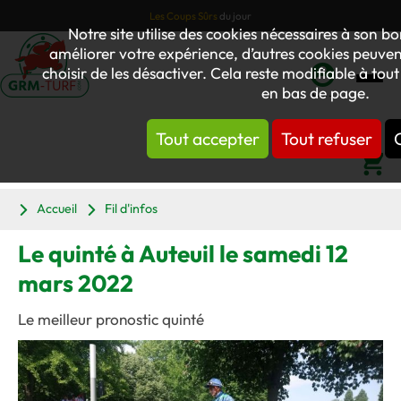
Les Coups Sûrs
du jour
Notre site utilise des cookies nécessaires à son 
améliorer votre expérience, d’autres cookies peuvent
choisir de les désactiver. Cela reste modifiable à tou
en bas de page.
Mon
compte
Tout accepter
Tout refuser
Panier
Accueil
Fil d'infos
Le quinté à Auteuil le samedi 12
mars 2022
Le meilleur pronostic quinté