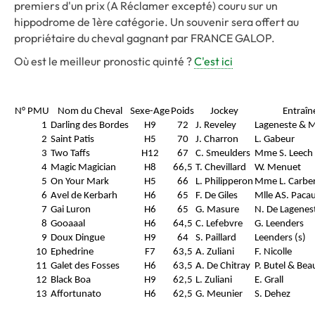
premiers d'un prix (A Réclamer excepté) couru sur un
hippodrome de 1ère catégorie. Un souvenir sera offert au
propriétaire du cheval gagnant par FRANCE GALOP.
Où est le meilleur pronostic quinté ?
C'est ici
N° PMU
Nom du Cheval
Sexe-Age
Poids
Jockey
Entraîn
1
Darling des Bordes
H9
72
J. Reveley
Lageneste & M
2
Saint Patis
H5
70
J. Charron
L. Gabeur
3
Two Taffs
H12
67
C. Smeulders
Mme S. Leech
4
Magic Magician
H8
66,5
T. Chevillard
W. Menuet
5
On Your Mark
H5
66
L. Philipperon
Mme L. Carbe
6
Avel de Kerbarh
H6
65
F. De Giles
Mlle AS. Pacau
7
Gai Luron
H6
65
G. Masure
N. De Lagenes
8
Gooaaal
H6
64,5
C. Lefebvre
G. Leenders
9
Doux Dingue
H9
64
S. Paillard
Leenders (s)
10
Ephedrine
F7
63,5
A. Zuliani
F. Nicolle
11
Galet des Fosses
H6
63,5
A. De Chitray
P. Butel & Be
12
Black Boa
H9
62,5
L. Zuliani
E. Grall
13
Affortunato
H6
62,5
G. Meunier
S. Dehez