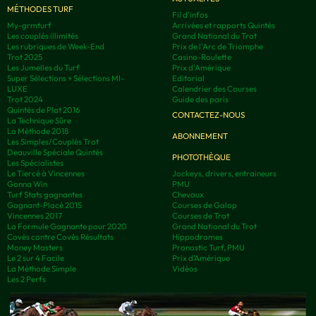
MÉTHODES TURF
Fil d'infos
My-grmturf
Arrivées et rapports Quintés
Les couplés illimités
Grand National du Trot
Les rubriques de Week-End
Prix de l'Arc de Triomphe
Trot 2025
Casino-Roulette
Les Jumelles du Turf
Prix d'Amérique
Super Sélections + Sélections MI-
Editorial
LUXE
Calendrier des Courses
Trot 2024
Guide des paris
Quintés de Plat 2016
CONTACTEZ-NOUS
La Technique Sûre
La Méthode 2018
ABONNEMENT
Les Simples/Couplés Trot
Deauville Spéciale Quintés
PHOTOTHÈQUE
Les Spécialistes
Le Tiercé à Vincennes
Jockeys, drivers, entraineurs
Gonna Win
PMU
Turf Stats gagnantes
Chevaux
Gagnant-Placé 2015
Courses de Galop
Vincennes 2017
Courses de Trot
La Formule Gagnante pour 2020
Grand National du Trot
Covès contre Covès Résultats
Hippodromes
Money Masters
Pronostic Turf, PMU
Le 2 sur 4 Facile
Prix d’Amérique
La Méthode Simple
Vidéos
Les 2 Perfs