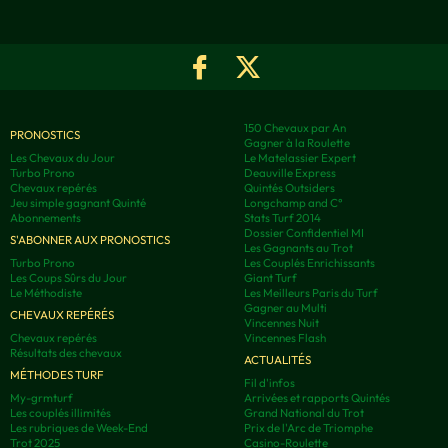
150 Chevaux par An
PRONOSTICS
Gagner à la Roulette
Les Chevaux du Jour
Le Matelassier Expert
Turbo Prono
Deauville Express
Chevaux repérés
Quintés Outsiders
Jeu simple gagnant Quinté
Longchamp and C°
Abonnements
Stats Turf 2014
Dossier Confidentiel MI
S'ABONNER AUX PRONOSTICS
Les Gagnants au Trot
Turbo Prono
Les Couplés Enrichissants
Les Coups Sûrs du Jour
Giant Turf
Le Méthodiste
Les Meilleurs Paris du Turf
Gagner au Multi
CHEVAUX REPÉRÉS
Vincennes Nuit
Chevaux repérés
Vincennes Flash
Résultats des chevaux
ACTUALITÉS
MÉTHODES TURF
Fil d'infos
My-grmturf
Arrivées et rapports Quintés
Les couplés illimités
Grand National du Trot
Les rubriques de Week-End
Prix de l'Arc de Triomphe
Trot 2025
Casino-Roulette