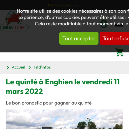
Les Coups Sûrs
du jour
Notre site utilise des cookies nécessaires à son bo
expérience, d’autres cookies peuvent être utilisés :
Cela reste modifiable à tout moment via le
Mon
Tout accepter
Tout refus
compte
Panier
Accueil
Fil d'infos
Le quinté à Enghien le vendredi 11
mars 2022
Le bon pronostic pour gagner au quinté