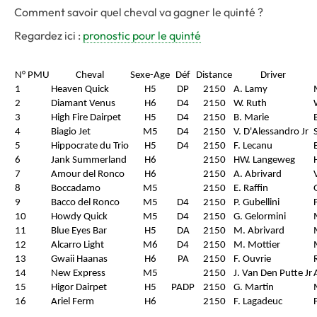
Comment savoir quel cheval va gagner le quinté ?
Regardez ici :
pronostic pour le quinté
N° PMU
Cheval
Sexe-Age
Déf
Distance
Driver
1
Heaven Quick
H5
DP
2150
A. Lamy
2
Diamant Venus
H6
D4
2150
W. Ruth
3
High Fire Dairpet
H5
D4
2150
B. Marie
4
Biagio Jet
M5
D4
2150
V. D'Alessandro Jr
5
Hippocrate du Trio
H5
D4
2150
F. Lecanu
6
Jank Summerland
H6
2150
HW. Langeweg
7
Amour del Ronco
H6
2150
A. Abrivard
8
Boccadamo
M5
2150
E. Raffin
9
Bacco del Ronco
M5
D4
2150
P. Gubellini
F
10
Howdy Quick
M5
D4
2150
G. Gelormini
11
Blue Eyes Bar
H5
DA
2150
M. Abrivard
12
Alcarro Light
M6
D4
2150
M. Mottier
13
Gwaii Haanas
H6
PA
2150
F. Ouvrie
14
New Express
M5
2150
J. Van Den Putte Jr
15
Higor Dairpet
H5
PADP
2150
G. Martin
16
Ariel Ferm
H6
2150
F. Lagadeuc