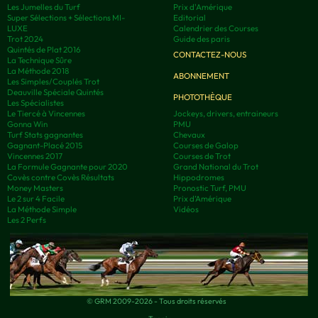
Les Jumelles du Turf
Prix d'Amérique
Super Sélections + Sélections MI-
Editorial
LUXE
Calendrier des Courses
Trot 2024
Guide des paris
Quintés de Plat 2016
CONTACTEZ-NOUS
La Technique Sûre
La Méthode 2018
ABONNEMENT
Les Simples/Couplés Trot
Deauville Spéciale Quintés
PHOTOTHÈQUE
Les Spécialistes
Le Tiercé à Vincennes
Jockeys, drivers, entraineurs
Gonna Win
PMU
Turf Stats gagnantes
Chevaux
Gagnant-Placé 2015
Courses de Galop
Vincennes 2017
Courses de Trot
La Formule Gagnante pour 2020
Grand National du Trot
Covès contre Covès Résultats
Hippodromes
Money Masters
Pronostic Turf, PMU
Le 2 sur 4 Facile
Prix d’Amérique
La Méthode Simple
Vidéos
Les 2 Perfs
© GRM 2009-2026 - Tous droits réservés