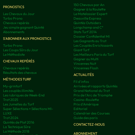
150 Chevaux par An
PRONOSTICS
Gagner à la Roulette
Les Chevaux du Jour
Le Matelassier Expert
Turbo Prono
Deauville Express
Chevaux repérés
Quintés Outsiders
Jeu simple gagnant Quinté
Longchamp and C°
Abonnements
Stats Turf 2014
Dossier Confidentiel MI
S'ABONNER AUX PRONOSTICS
Les Gagnants au Trot
Turbo Prono
Les Couplés Enrichissants
Les Coups Sûrs du Jour
Giant Turf
Le Méthodiste
Les Meilleurs Paris du Turf
Gagner au Multi
CHEVAUX REPÉRÉS
Vincennes Nuit
Chevaux repérés
Vincennes Flash
Résultats des chevaux
ACTUALITÉS
MÉTHODES TURF
Fil d'infos
My-grmturf
Arrivées et rapports Quintés
Les couplés illimités
Grand National du Trot
Les rubriques de Week-End
Prix de l'Arc de Triomphe
Trot 2025
Casino-Roulette
Les Jumelles du Turf
Prix d'Amérique
Super Sélections + Sélections MI-
Editorial
LUXE
Calendrier des Courses
Trot 2024
Guide des paris
Quintés de Plat 2016
CONTACTEZ-NOUS
La Technique Sûre
La Méthode 2018
ABONNEMENT