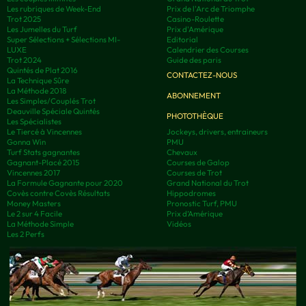
Les rubriques de Week-End
Prix de l'Arc de Triomphe
Trot 2025
Casino-Roulette
Les Jumelles du Turf
Prix d'Amérique
Super Sélections + Sélections MI-
Editorial
LUXE
Calendrier des Courses
Trot 2024
Guide des paris
Quintés de Plat 2016
CONTACTEZ-NOUS
La Technique Sûre
La Méthode 2018
ABONNEMENT
Les Simples/Couplés Trot
Deauville Spéciale Quintés
PHOTOTHÈQUE
Les Spécialistes
Le Tiercé à Vincennes
Jockeys, drivers, entraineurs
Gonna Win
PMU
Turf Stats gagnantes
Chevaux
Gagnant-Placé 2015
Courses de Galop
Vincennes 2017
Courses de Trot
La Formule Gagnante pour 2020
Grand National du Trot
Covès contre Covès Résultats
Hippodromes
Money Masters
Pronostic Turf, PMU
Le 2 sur 4 Facile
Prix d’Amérique
La Méthode Simple
Vidéos
Les 2 Perfs