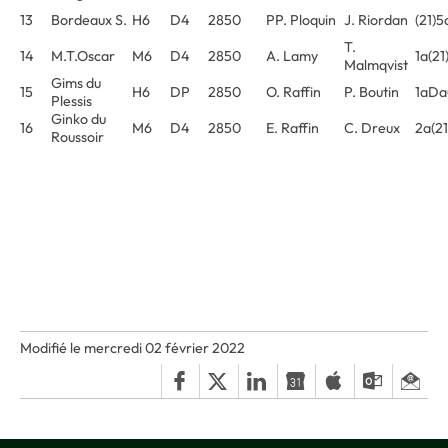
13
Bordeaux S.
H6
D4
2850
PP. Ploquin
J. Riordan
(21)
T.
14
M.T.Oscar
M6
D4
2850
A. Lamy
1a(2
Malmqvist
Gims du
15
H6
DP
2850
O. Raffin
P. Boutin
1aDa
Plessis
Ginko du
16
M6
D4
2850
E. Raffin
C. Dreux
2a(2
Roussoir
Modifié le mercredi 02 février 2022