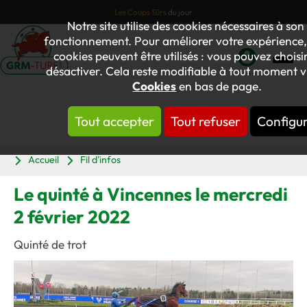
Les Coups Sûrs
du jour
Notre site utilise des cookies nécessaires à so
fonctionnement. Pour améliorer votre expérience,
cookies peuvent être utilisés : vous pouvez choisir
désactiver. Cela reste modifiable à tout moment vi
Mon
Cookies
en bas de page.
compte
Tout accepter
Tout refuser
Configu
Panier
Accueil
Fil d'infos
Le quinté à Vincennes le mercredi
2 février 2022
Quinté de trot