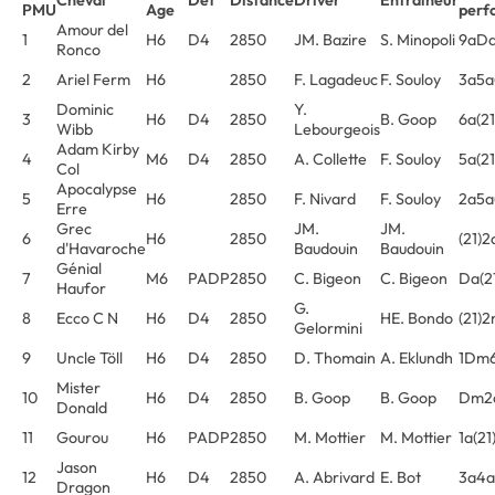
PMU
Age
perf
Amour del
1
H6
D4
2850
JM. Bazire
S. Minopoli
9aDa
Ronco
2
Ariel Ferm
H6
2850
F. Lagadeuc
F. Souloy
3a5a
Dominic
Y.
3
H6
D4
2850
B. Goop
6a(2
Wibb
Lebourgeois
Adam Kirby
4
M6
D4
2850
A. Collette
F. Souloy
5a(2
Col
Apocalypse
5
H6
2850
F. Nivard
F. Souloy
2a5a
Erre
Grec
JM.
JM.
6
H6
2850
(21)
d'Havaroche
Baudouin
Baudouin
Génial
7
M6
PADP
2850
C. Bigeon
C. Bigeon
Da(2
Haufor
G.
8
Ecco C N
H6
D4
2850
HE. Bondo
(21
Gelormini
9
Uncle Töll
H6
D4
2850
D. Thomain
A. Eklundh
1Dm6
Mister
10
H6
D4
2850
B. Goop
B. Goop
Dm2a
Donald
11
Gourou
H6
PADP
2850
M. Mottier
M. Mottier
1a(2
Jason
12
H6
D4
2850
A. Abrivard
E. Bot
3a4a
Dragon