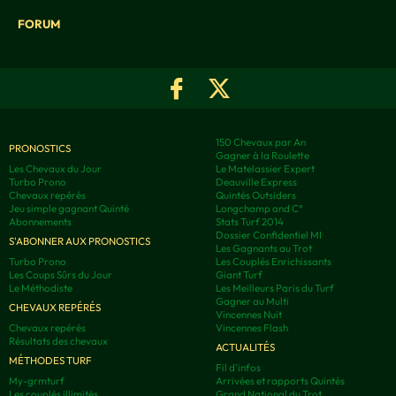
FORUM
150 Chevaux par An
PRONOSTICS
Gagner à la Roulette
Les Chevaux du Jour
Le Matelassier Expert
Turbo Prono
Deauville Express
Chevaux repérés
Quintés Outsiders
Jeu simple gagnant Quinté
Longchamp and C°
Abonnements
Stats Turf 2014
Dossier Confidentiel MI
S'ABONNER AUX PRONOSTICS
Les Gagnants au Trot
Turbo Prono
Les Couplés Enrichissants
Les Coups Sûrs du Jour
Giant Turf
Le Méthodiste
Les Meilleurs Paris du Turf
Gagner au Multi
CHEVAUX REPÉRÉS
Vincennes Nuit
Chevaux repérés
Vincennes Flash
Résultats des chevaux
ACTUALITÉS
MÉTHODES TURF
Fil d'infos
My-grmturf
Arrivées et rapports Quintés
Les couplés illimités
Grand National du Trot