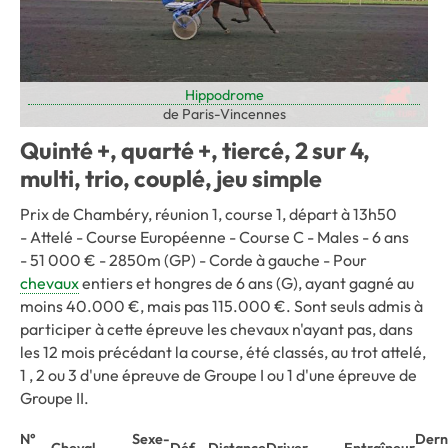
Hippodrome
de Paris-Vincennes
Quinté +, quarté +, tiercé, 2 sur 4,
multi, trio, couplé, jeu simple
Prix de Chambéry, réunion 1, course 1, départ à 13h50
-
Attelé - Course Européenne - Course C - Males - 6 ans
-
51 000 € -
2850m (GP)
-
Corde à gauche -
Pour
chevaux
entiers et hongres de 6 ans (G), ayant gagné au
moins 40.000 €, mais pas 115.000 €. Sont seuls admis à
participer à cette épreuve les chevaux n'ayant pas, dans
les 12 mois précédant la course, été classés, au trot attelé,
1 , 2 ou 3 d'une épreuve de Groupe I ou 1 d'une épreuve de
Groupe II.
N°
Sexe-
Dern
Cheval
Déf
Distance
Driver
Entraîneur