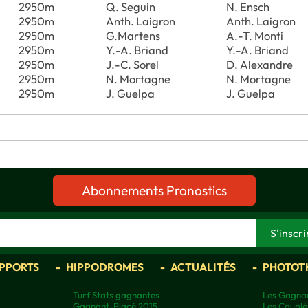
2950m
Q. Seguin
N. Ensch
2950m
Anth. Laigron
Anth. Laigron
2950m
G.Martens
A.-T. Monti
2950m
Y.-A. Briand
Y.-A. Briand
2950m
J.-C. Sorel
D. Alexandre
2950m
N. Mortagne
N. Mortagne
2950m
J. Guelpa
J. Guelpa
Abonnements Pronostics
APPORTS
HIPPODROMES
ACTUALITÉS
PHOTOT
Turf Stats gagnantes
Les Gagnan
Gagnant-Placé 2015
Les Couplé