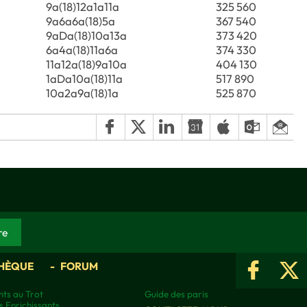
9a(18)12a1a11a
325 560
9a6a6a(18)5a
367 540
9aDa(18)10a13a
373 420
6a4a(18)11a6a
374 330
11a12a(18)9a10a
404 130
1aDa10a(18)11a
517 890
10a2a9a(18)1a
525 870
HÈQUE
FORUM
ts au Trot
Guide des paris
s Enrichissants