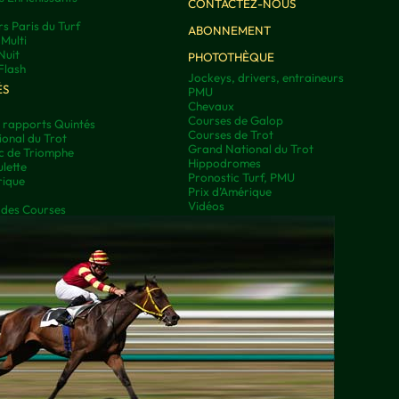
CONTACTEZ-NOUS
rs Paris du Turf
ABONNEMENT
Multi
Nuit
PHOTOTHÈQUE
Flash
Jockeys, drivers, entraineurs
ÉS
PMU
Chevaux
Courses de Galop
t rapports Quintés
Courses de Trot
onal du Trot
Grand National du Trot
rc de Triomphe
Hippodromes
lette
Pronostic Turf, PMU
rique
Prix d’Amérique
Vidéos
 des Courses