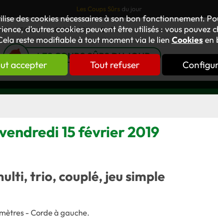
Les Coups Sûrs
du jour
tilise des cookies nécessaires à son bon fonctionnement. P
ience, d’autres cookies peuvent être utilisés : vous pouvez ch
TUS
FORUM
OUVRAGES
GNT
Cela reste modifiable à tout moment via le lien
Cookies
en 
LES COUPS SÛRS DU JOUR
ut accepter
Tout refuser
Configu
vendredi 15 février 2019
multi, trio, couplé, jeu simple
 mètres - Corde à gauche
.