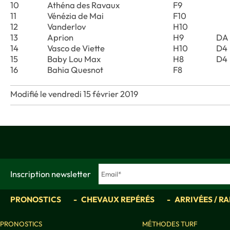
10
Athéna des Ravaux
F9
11
Vénézia de Mai
F10
12
Vanderlov
H10
13
Aprion
H9
DA
14
Vasco de Viette
H10
D4
15
Baby Lou Max
H8
D4
16
Bahia Quesnot
F8
Modifié le vendredi 15 février 2019
Inscription newsletter
PRONOSTICS
CHEVAUX REPÉRÉS
ARRIVÉES / R
PRONOSTICS
MÉTHODES TURF