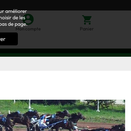
our améliorer
oisir de les
bas de page.
Panier
Mon compte
rer