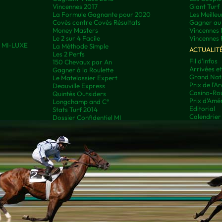
Vincennes 2017
Giant Turf
La Formule Gagnante pour 2020
Les Meilleu
Covès contre Covès Résultats
Gagner au 
Money Masters
Vincennes 
Le 2 sur 4 Facile
Vincennes 
ns MI-LUXE
La Méthode Simple
ACTUALIT
Les 2 Perfs
Fil d'infos
150 Chevaux par An
Arrivées e
Gagner à la Roulette
Grand Nati
Le Matelassier Expert
Prix de l'A
Deauville Express
Casino-Rou
Quintés Outsiders
Prix d'Amé
Longchamp and C°
Editorial
Stats Turf 2014
Calendrier
Dossier Confidentiel MI