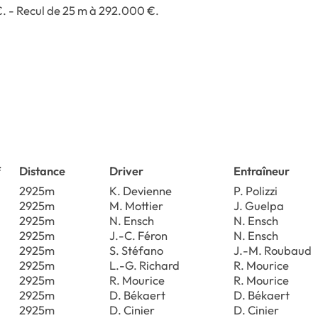
€. - Recul de 25 m à 292.000 €.
f
Distance
Driver
Entraîneur
2925m
K. Devienne
P. Polizzi
2925m
M. Mottier
J. Guelpa
2925m
N. Ensch
N. Ensch
2925m
J.-C. Féron
N. Ensch
2925m
S. Stéfano
J.-M. Roubaud
2925m
L.-G. Richard
R. Mourice
2925m
R. Mourice
R. Mourice
2925m
D. Békaert
D. Békaert
2925m
D. Cinier
D. Cinier