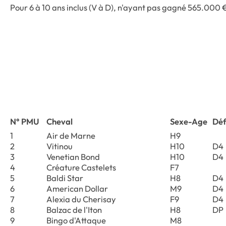
Pour 6 à 10 ans inclus (V à D), n'ayant pas gagné 565.000 
N° PMU
Cheval
Sexe-Age
Dé
1
Air de Marne
H9
2
Vitinou
H10
D4
3
Venetian Bond
H10
D4
4
Créature Castelets
F7
5
Baldi Star
H8
D4
6
American Dollar
M9
D4
7
Alexia du Cherisay
F9
D4
8
Balzac de l'Iton
H8
DP
9
Bingo d'Attaque
M8