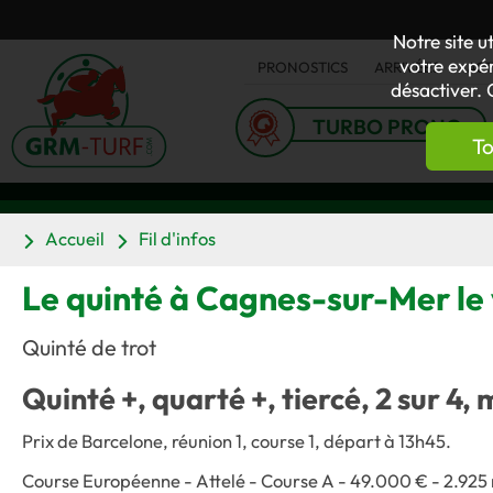
Notre site u
votre expér
PRONOSTICS
ARRIVÉES
AC
désactiver. 
TURBO PRONO
To
Accueil
Fil d'infos
Le quinté à Cagnes-sur-Mer le 
Quinté de trot
Quinté +, quarté +, tiercé, 2 sur 4, 
Prix de Barcelone, réunion 1, course 1, départ à 13h45.
Course Européenne - Attelé - Course A - 49.000 € - 2.925