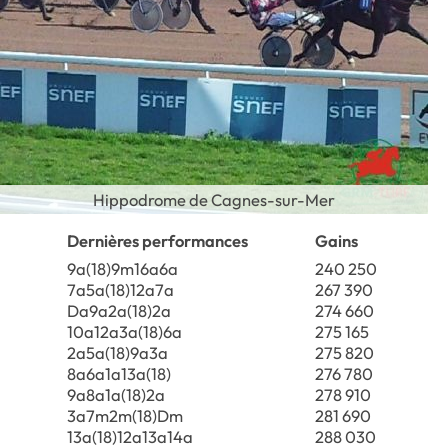
Hippodrome de Cagnes-sur-Mer
Dernières performances
Gains
9a(18)9m16a6a
240 250
7a5a(18)12a7a
267 390
Da9a2a(18)2a
274 660
10a12a3a(18)6a
275 165
2a5a(18)9a3a
275 820
8a6a1a13a(18)
276 780
9a8a1a(18)2a
278 910
3a7m2m(18)Dm
281 690
13a(18)12a13a14a
288 030