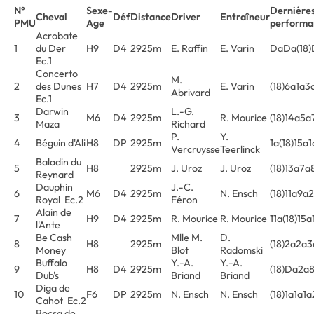
N°
Sexe-
Dernière
Cheval
Déf
Distance
Driver
Entraîneur
PMU
Age
performa
Acrobate
1
du Der
H9
D4
2925m
E. Raffin
E. Varin
DaDa(18)
Ec.1
Concerto
M.
2
des Dunes
H7
D4
2925m
E. Varin
(18)6a1a3
Abrivard
Ec.1
Darwin
L.-G.
3
M6
D4
2925m
R. Mourice
(18)14a5a
Maza
Richard
P.
Y.
4
Béguin d'Ali
H8
DP
2925m
1a(18)15a
Vercruysse
Teerlinck
Baladin du
5
H8
2925m
J. Uroz
J. Uroz
(18)13a7a
Reynard
Dauphin
J.-C.
6
M6
D4
2925m
N. Ensch
(18)11a9a
Royal Ec.2
Féron
Alain de
7
H9
D4
2925m
R. Mourice
R. Mourice
11a(18)15
l'Ante
Be Cash
Mlle M.
D.
8
H8
2925m
(18)2a2a
Money
Blot
Radomski
Buffalo
Y.-A.
Y.-A.
9
H8
D4
2925m
(18)Da2a
Dub's
Briand
Briand
Diga de
10
F6
DP
2925m
N. Ensch
N. Ensch
(18)1a1a1
Cahot Ec.2
Bocsa de