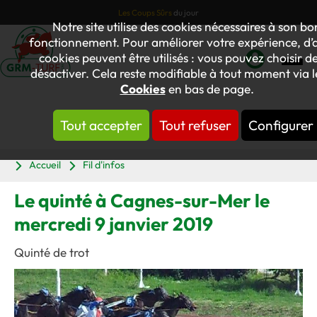
Les Coups Sûrs
du jour
Notre site utilise des cookies nécessaires à son bo
fonctionnement. Pour améliorer votre expérience, d’
cookies peuvent être utilisés : vous pouvez choisir de
désactiver. Cela reste modifiable à tout moment via le
Mon
Cookies
en bas de page.
compte
Tout accepter
Tout refuser
Configurer
Panier
Accueil
Fil d'infos
Le quinté à Cagnes-sur-Mer le
mercredi 9 janvier 2019
Quinté de trot