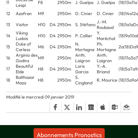
11
F8
2950m
J. Guelpa
J. Guelpa
(18)13a11
Lespi
12
Azafran
M9
2950m
D. Cinier
D. Cinier
(18)14a12
J.-M.
13
Visitor
H10
D4
2950m
S. Stéfano
(18)1a1a
Roubaud
Viking
Y.
14
H10
D4
2950m
P. Callier
(18)9a10
Ludois
Maréchal
Duke of
N.
Ph.
15
M6
D4
2950m
2a(18)Da
Carless
Mortagne
Mortagne
Arginio des
Anth.
Anth.
16
M9
2950m
(18)11a3a
Godins
Laigron
Laigron
Beautiful
Loris
Y.-A.
17
H8
D4
2950m
(18)5a7a
Elde
Garcia
Briand
Balthazar
S.
18
H8
2950m
R. Mourice
(18)13a9a
Maza
Cingland
Modifié le mercredi 09 janvier 2019
Abonnements Pronostics