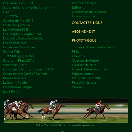
Les Jumelles du Turf
Prix d'Amérique
Super Sélections + Sélections MI-
Editorial
LUXE
Calendrier des Courses
Trot 2024
Guide des paris
Quintés de Plat 2016
CONTACTEZ-NOUS
La Technique Sûre
La Méthode 2018
ABONNEMENT
Les Simples/Couplés Trot
Deauville Spéciale Quintés
PHOTOTHÈQUE
Les Spécialistes
Le Tiercé à Vincennes
Jockeys, drivers, entraineurs
Gonna Win
PMU
Turf Stats gagnantes
Chevaux
Gagnant-Placé 2015
Courses de Galop
Vincennes 2017
Courses de Trot
La Formule Gagnante pour 2020
Grand National du Trot
Covès contre Covès Résultats
Hippodromes
Money Masters
Pronostic Turf, PMU
Le 2 sur 4 Facile
Prix d’Amérique
La Méthode Simple
Vidéos
Les 2 Perfs
© GRM 2009-2026 - Tous droits réservés