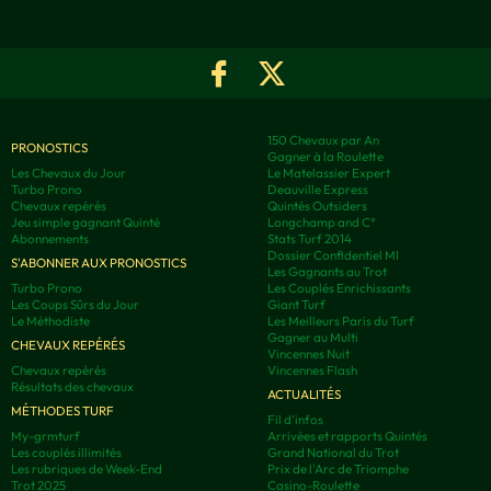
150 Chevaux par An
PRONOSTICS
Gagner à la Roulette
Les Chevaux du Jour
Le Matelassier Expert
Turbo Prono
Deauville Express
Chevaux repérés
Quintés Outsiders
Jeu simple gagnant Quinté
Longchamp and C°
Abonnements
Stats Turf 2014
Dossier Confidentiel MI
S'ABONNER AUX PRONOSTICS
Les Gagnants au Trot
Turbo Prono
Les Couplés Enrichissants
Les Coups Sûrs du Jour
Giant Turf
Le Méthodiste
Les Meilleurs Paris du Turf
Gagner au Multi
CHEVAUX REPÉRÉS
Vincennes Nuit
Chevaux repérés
Vincennes Flash
Résultats des chevaux
ACTUALITÉS
MÉTHODES TURF
Fil d'infos
My-grmturf
Arrivées et rapports Quintés
Les couplés illimités
Grand National du Trot
Les rubriques de Week-End
Prix de l'Arc de Triomphe
Trot 2025
Casino-Roulette