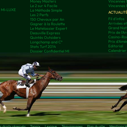
Money Masters
Vincennes 
Le 2 sur 4 Facile
Vincennes 
ns MI-LUXE
La Méthode Simple
ACTUALIT
Les 2 Perfs
Fil d'infos
150 Chevaux par An
Arrivées e
Gagner à la Roulette
Grand Nati
Le Matelassier Expert
Prix de l'A
Deauville Express
Casino-Rou
Quintés Outsiders
Prix d'Amé
Longchamp and C°
Editorial
Stats Turf 2014
Calendrier
Dossier Confidentiel MI
droits réservés
Taonix
Lexique
Témoignages
Plan du site
Mentions l