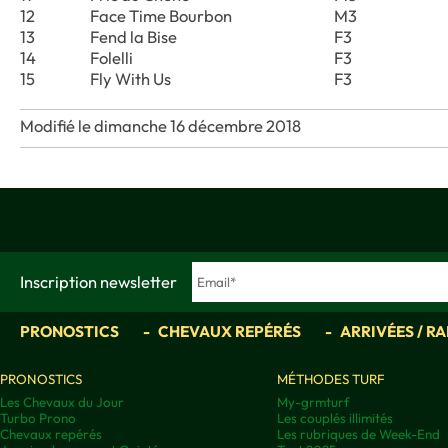
12
Face Time Bourbon
M3
13
Fend la Bise
F3
14
Folelli
F3
15
Fly With Us
F3
Modifié le dimanche 16 décembre 2018
Inscription newsletter
PRONOSTICS
CHEVAUX REPÉRÉS
ARRIVÉES / R
PRONOSTICS
MÉTHODES TURF
Les Chevaux du Jour
My-grmturf
Turbo Prono
Les couplés illimités
Chevaux repérés
Les rubriques de Week-End