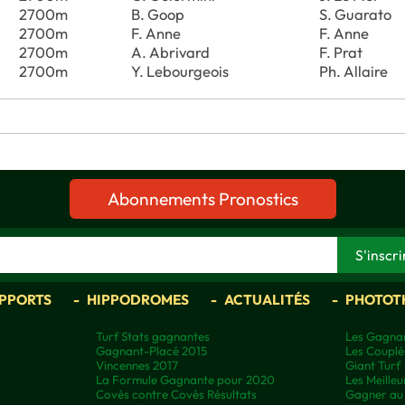
2700m
B. Goop
S. Guarato
2700m
F. Anne
F. Anne
2700m
A. Abrivard
F. Prat
2700m
Y. Lebourgeois
Ph. Allaire
Abonnements Pronostics
APPORTS
HIPPODROMES
ACTUALITÉS
PHOTOT
Turf Stats gagnantes
Les Gagnan
Gagnant-Placé 2015
Les Couplé
Vincennes 2017
Giant Turf
La Formule Gagnante pour 2020
Les Meilleu
Covès contre Covès Résultats
Gagner au 