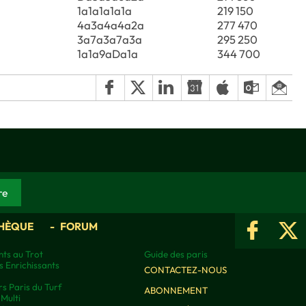
1a1a1a1a1a
219 150
4a3a4a4a2a
277 470
3a7a3a7a3a
295 250
1a1a9aDa1a
344 700
HÈQUE
FORUM
ts au Trot
Guide des paris
s Enrichissants
CONTACTEZ-NOUS
rs Paris du Turf
ABONNEMENT
Multi