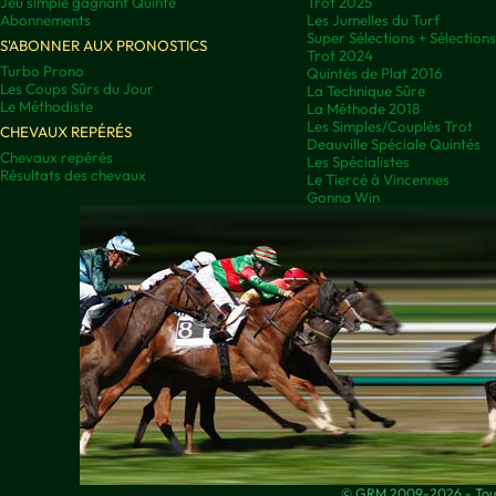
Jeu simple gagnant Quinté
Trot 2025
Abonnements
Les Jumelles du Turf
Super Sélections + Sélectio
S'ABONNER AUX PRONOSTICS
Trot 2024
Turbo Prono
Quintés de Plat 2016
Les Coups Sûrs du Jour
La Technique Sûre
Le Méthodiste
La Méthode 2018
Les Simples/Couplés Trot
CHEVAUX REPÉRÉS
Deauville Spéciale Quintés
Chevaux repérés
Les Spécialistes
Résultats des chevaux
Le Tiercé à Vincennes
Gonna Win
© GRM 2009-2026 - Tous 