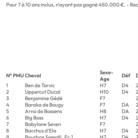
Pour 7 à 10 ans inclus, n'ayant pas gagné 450.000 €. - Re
Sexe-
N° PMU
Cheval
Déf
Age
1
Ben de Torvic
H7
D4
2
Uppercut Ducal
H10
D4
3
Benjamine Gédé
F7
4
Baraka de Bougy
F7
DA
5
Arno de Bossens
H8
DA
6
Big Boss
H7
D4
7
Babylone Seven
F7
8
Bacchus d'Ela
H7
D4
9
Bourbon Somolli Ec.1
H7
D4