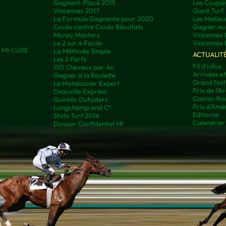
Gagnant-Placé 2015
Les Couplé
Vincennes 2017
Giant Turf
La Formule Gagnante pour 2020
Les Meilleu
Covès contre Covès Résultats
Gagner au 
Money Masters
Vincennes 
Le 2 sur 4 Facile
Vincennes 
ns MI-LUXE
La Méthode Simple
ACTUALIT
Les 2 Perfs
Fil d'infos
150 Chevaux par An
Arrivées e
Gagner à la Roulette
Grand Nati
Le Matelassier Expert
Prix de l'A
Deauville Express
Casino-Rou
Quintés Outsiders
Prix d'Amé
Longchamp and C°
Editorial
Stats Turf 2014
Calendrier
Dossier Confidentiel MI