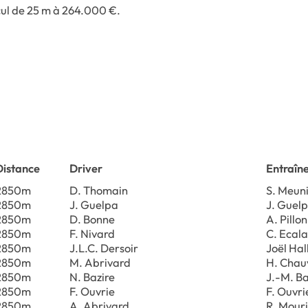
cul de 25 m à 264.000 €.
Distance
Driver
Entraîn
2850m
D. Thomain
S. Meun
2850m
J. Guelpa
J. Guel
2850m
D. Bonne
A. Pillon
2850m
F. Nivard
C. Ecal
2850m
J.L.C. Dersoir
Joël Hal
2850m
M. Abrivard
H. Chau
2850m
N. Bazire
J.-M. Ba
2850m
F. Ouvrie
F. Ouvri
2850m
A. Abrivard
R. Mour