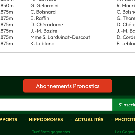
2850m
G. Gelormini
R. Mour
2875m
C. Boisnard
C. Bois
2875m
E. Raffin
G. Thore
2875m
D. Chéradame
D. Ché
2875m
J.-M. Bazire
J.-M. Ba
2875m
Mme S. Larduinat-Descout
D. Cord
2875m
K. Leblanc
F. Lebla
Abonnements Pronostics
APPORTS
HIPPODROMES
ACTUALITÉS
PHOTOT
Turf Stats gagnantes
Les Gagnan