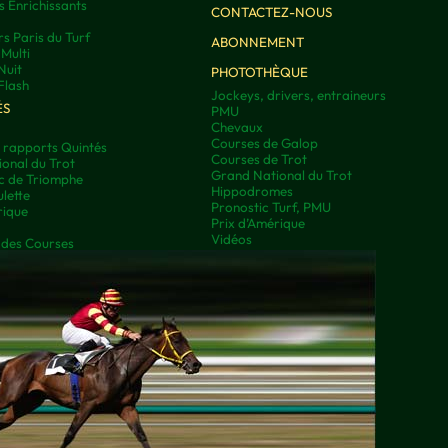
s Enrichissants
CONTACTEZ-NOUS
rs Paris du Turf
ABONNEMENT
Multi
Nuit
PHOTOTHÈQUE
Flash
Jockeys, drivers, entraineurs
ÉS
PMU
Chevaux
Courses de Galop
t rapports Quintés
Courses de Trot
onal du Trot
Grand National du Trot
rc de Triomphe
Hippodromes
lette
Pronostic Turf, PMU
rique
Prix d’Amérique
Vidéos
 des Courses