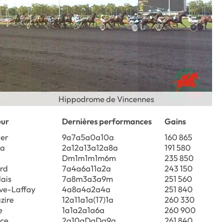
Hippodrome de Vincennes
eur
Dernières performances
Gains
ier
9a7a5a0a10a
160 865
pa
2a12a13a12a8a
191 580
Dm1m1m1m6m
235 850
ard
7a4a6a11a2a
243 150
lais
7a8m3a3a9m
251 560
ve-Laffay
4a8a4a2a4a
251 840
zire
12a11a1a(17)1a
260 330
e
1a1a2a1a6a
260 900
ice
2a10aDaDa9a
261 840