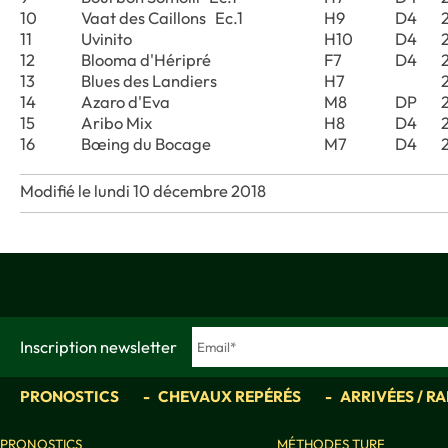
10
Vaat des Caillons Ec.1
H9
D4
11
Uvinito
H10
D4
12
Blooma d'Héripré
F7
D4
13
Blues des Landiers
H7
14
Azaro d'Eva
M8
DP
15
Aribo Mix
H8
D4
16
Bœing du Bocage
M7
D4
Modifié le lundi 10 décembre 2018
Inscription newsletter
PRONOSTICS
CHEVAUX REPÉRÉS
ARRIVÉES / R
PRONOSTICS
MÉTHODES TURF