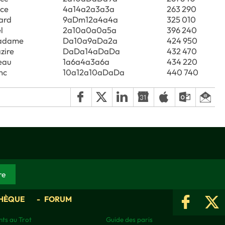
ice
4a14a2a3a3a
263 290
nard
9aDm12a4a4a
325 010
l
2a10a0a0a5a
396 240
radame
Da10a9aDa2a
424 950
zire
DaDa14aDaDa
432 470
eau
1a6a4a3a6a
434 220
nc
10a12a10aDaDa
440 740
HÈQUE
FORUM
ts au Trot
Guide des paris