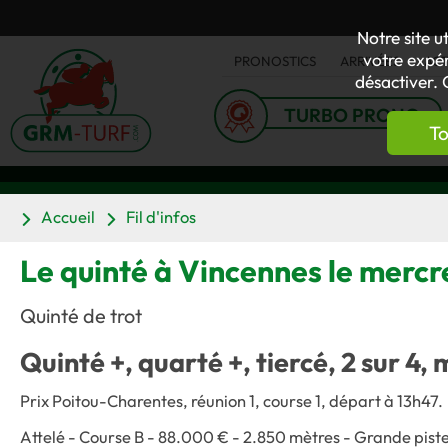
Notre site u
votre expér
PRONOSTICS
ARRIVÉES
AC
désactiver. 
TURBO PRONO
To
Accueil
Fil d'infos
Le quinté à Vincennes le merc
Quinté de trot
Quinté +, quarté +, tiercé, 2 sur 4, 
Prix Poitou-Charentes, réunion 1, course 1, départ à 13h47.
Attelé - Course B - 88.000 € - 2.850 mètres - Grande pist