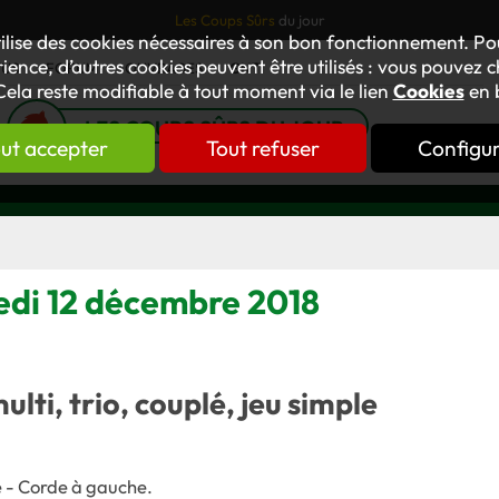
Les Coups Sûrs
du jour
tilise des cookies nécessaires à son bon fonctionnement. P
ience, d’autres cookies peuvent être utilisés : vous pouvez ch
TUS
FORUM
OUVRAGES
GNT
Cela reste modifiable à tout moment via le lien
Cookies
en 
LES COUPS SÛRS DU JOUR
ut accepter
Tout refuser
Configu
redi 12 décembre 2018
multi, trio, couplé, jeu simple
e - Corde à gauche.