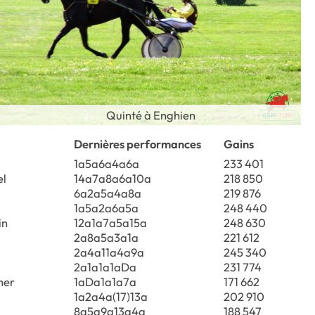
Quinté à Enghien
Dernières performances
Gains
1a5a6a4a6a
233 401
el
14a7a8a6a10a
218 850
6a2a5a4a8a
219 876
1a5a2a6a5a
248 440
in
12a1a7a5a15a
248 630
2a8a5a3a1a
221 612
2a4a11a4a9a
245 340
2a1a1a1aDa
231 774
her
1aDa1a1a7a
171 662
1a2a4a(17)13a
202 910
8a5a9a13a4a
188 547