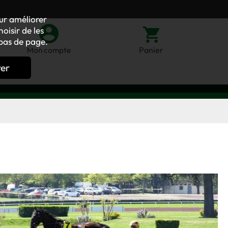
our améliorer
oisir de les
bas de page.
Panier
Mon compte
rer