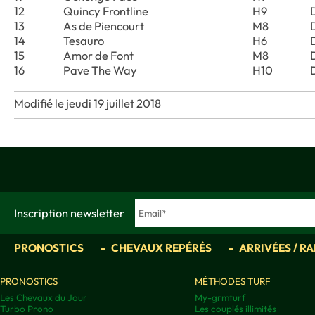
12
Quincy Frontline
H9
13
As de Piencourt
M8
14
Tesauro
H6
15
Amor de Font
M8
16
Pave The Way
H10
Modifié le jeudi 19 juillet 2018
Inscription newsletter
PRONOSTICS
CHEVAUX REPÉRÉS
ARRIVÉES / R
PRONOSTICS
MÉTHODES TURF
Les Chevaux du Jour
My-grmturf
Turbo Prono
Les couplés illimités