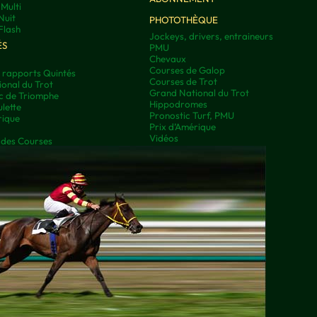
Multi
Nuit
PHOTOTHÈQUE
Flash
Jockeys, drivers, entraineurs
ÉS
PMU
Chevaux
Courses de Galop
t rapports Quintés
Courses de Trot
onal du Trot
Grand National du Trot
rc de Triomphe
Hippodromes
lette
Pronostic Turf, PMU
rique
Prix d’Amérique
Vidéos
 des Courses