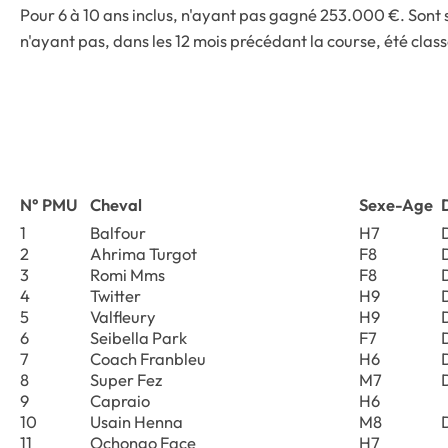
Pour 6 à 10 ans inclus, n'ayant pas gagné 253.000 €. Sont 
n'ayant pas, dans les 12 mois précédant la course, été class
N° PMU
Cheval
Sexe-Age
1
Balfour
H7
2
Ahrima Turgot
F8
3
Romi Mms
F8
4
Twitter
H9
5
Valfleury
H9
6
Seibella Park
F7
7
Coach Franbleu
H6
8
Super Fez
M7
9
Capraio
H6
10
Usain Henna
M8
11
Ochongo Face
H7