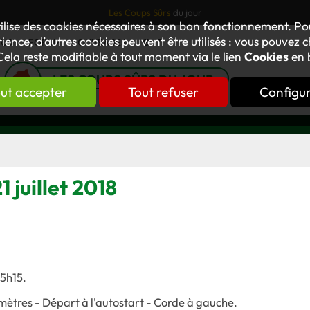
Les Coups Sûrs
du jour
tilise des cookies nécessaires à son bon fonctionnement. P
ience, d’autres cookies peuvent être utilisés : vous pouvez ch
TUS
FORUM
OUVRAGES
GNT
Cela reste modifiable à tout moment via le lien
Cookies
en 
LES COUPS SÛRS DU JOUR
ut accepter
Tout refuser
Configu
 juillet 2018
15h15.
mètres - Départ à l'autostart - Corde à gauche
.