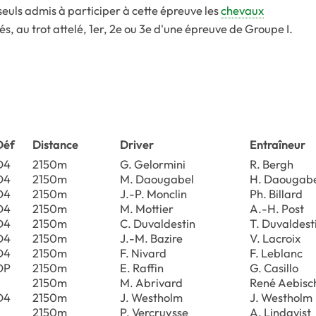
seuls admis à participer à cette épreuve les
chevaux
és, au trot attelé, 1er, 2e ou 3e d'une épreuve de Groupe I.
Déf
Distance
Driver
Entraîneur
D4
2150m
G. Gelormini
R. Bergh
D4
2150m
M. Daougabel
H. Daougab
D4
2150m
J.-P. Monclin
Ph. Billard
D4
2150m
M. Mottier
A.-H. Post
D4
2150m
C. Duvaldestin
T. Duvaldest
D4
2150m
J.-M. Bazire
V. Lacroix
D4
2150m
F. Nivard
F. Leblanc
DP
2150m
E. Raffin
G. Casillo
2150m
M. Abrivard
René Aebisc
D4
2150m
J. Westholm
J. Westholm
2150m
P. Vercruysse
A. Lindqvist