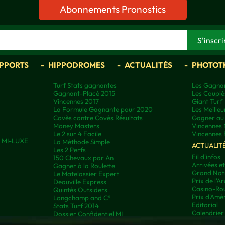
Abonnements Pronostics
APPORTS
HIPPODROMES
ACTUALITÉS
PHOTOT
Turf Stats gagnantes
Les Gagnan
Gagnant-Placé 2015
Les Couplé
Vincennes 2017
Giant Turf
La Formule Gagnante pour 2020
Les Meilleu
Covès contre Covès Résultats
Gagner au 
Money Masters
Vincennes 
Le 2 sur 4 Facile
Vincennes 
ns MI-LUXE
La Méthode Simple
ACTUALIT
Les 2 Perfs
Fil d'infos
150 Chevaux par An
Arrivées e
Gagner à la Roulette
Grand Nati
Le Matelassier Expert
Prix de l'A
Deauville Express
Casino-Rou
Quintés Outsiders
Prix d'Amé
Longchamp and C°
Editorial
Stats Turf 2014
Calendrier
Dossier Confidentiel MI