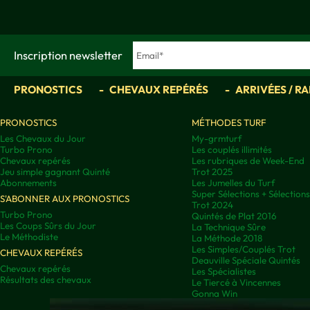
Inscription newsletter
PRONOSTICS
CHEVAUX REPÉRÉS
ARRIVÉES / R
PRONOSTICS
MÉTHODES TURF
Les Chevaux du Jour
My-grmturf
Turbo Prono
Les couplés illimités
Chevaux repérés
Les rubriques de Week-End
Jeu simple gagnant Quinté
Trot 2025
Abonnements
Les Jumelles du Turf
Super Sélections + Sélectio
S'ABONNER AUX PRONOSTICS
Trot 2024
Turbo Prono
Quintés de Plat 2016
Les Coups Sûrs du Jour
La Technique Sûre
Le Méthodiste
La Méthode 2018
Les Simples/Couplés Trot
CHEVAUX REPÉRÉS
Deauville Spéciale Quintés
Chevaux repérés
Les Spécialistes
Résultats des chevaux
Le Tiercé à Vincennes
Gonna Win