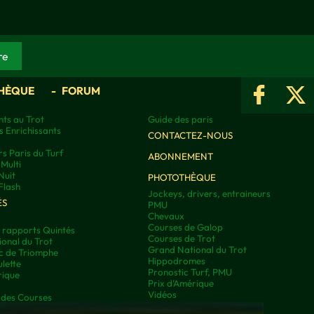
HÈQUE
FORUM
ts au Trot
Guide des paris
s Enrichissants
CONTACTEZ-NOUS
rs Paris du Turf
ABONNEMENT
Multi
Nuit
PHOTOTHÈQUE
Flash
Jockeys, drivers, entraineurs
ÉS
PMU
Chevaux
Courses de Galop
t rapports Quintés
Courses de Trot
onal du Trot
Grand National du Trot
rc de Triomphe
Hippodromes
lette
Pronostic Turf, PMU
rique
Prix d’Amérique
Vidéos
 des Courses