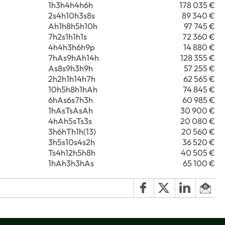
1h3h4h4h6h
178 035 €
2s4h10h3s8s
89 340 €
Ah1h8h5h10h
97 745 €
7h2s1h1h1s
72 360 €
4h4h3h6h9p
14 880 €
7hAs9hAh14h
128 355 €
As8s9h3h9h
57 255 €
2h2h1h14h7h
62 565 €
10h5h8h1hAh
74 845 €
6hAs6s7h3h
60 985 €
1hAsTsAsAh
30 900 €
4hAh5sTs3s
20 080 €
3h6hTh1h(13)
20 560 €
3h5s10s4s2h
36 520 €
Ts4h12h5h8h
40 505 €
1hAh3h3hAs
65 100 €