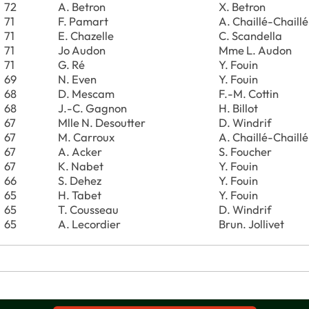
72
A. Betron
X. Betron
71
F. Pamart
A. Chaillé-Chaillé
71
E. Chazelle
C. Scandella
71
Jo Audon
Mme L. Audon
71
G. Ré
Y. Fouin
69
N. Even
Y. Fouin
68
D. Mescam
F.-M. Cottin
68
J.-C. Gagnon
H. Billot
67
Mlle N. Desoutter
D. Windrif
67
M. Carroux
A. Chaillé-Chaillé
67
A. Acker
S. Foucher
67
K. Nabet
Y. Fouin
66
S. Dehez
Y. Fouin
65
H. Tabet
Y. Fouin
65
T. Cousseau
D. Windrif
65
A. Lecordier
Brun. Jollivet