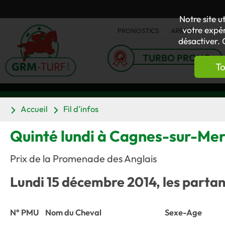
Notre site u
votre expér
PRONOSTICS
ARRIVÉES
AC
désactiver. 
TURBO PRONO
To
Accueil
Fil d'infos
Quinté lundi à Cagnes-sur-Mer 
Prix de la Promenade des Anglais
Lundi 15 décembre 2014, les partant
N° PMU
Nom du Cheval
Sexe-Age