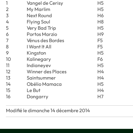
1
Vangel de Cerisy
H5
2
My Marlim
H5
3
Next Round
H6
4
Flying Soul
H8
5
Very Bad Trip
H5
6
Portos Marzio
H9
7
Vénus des Bordes
F5
8
I Want It All
F5
9
Kingston
H5
10
Kalinegary
F6
11
Indianeyev
H5
12
Winner des Places
H4
13
Saintsummer
H4
14
Obélio Mamaca
H5
15
Le But
H4
16
Dongarry
H7
Modifié le dimanche 14 décembre 2014