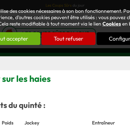
Les Coups Sûrs
du jour
tilise des cookies nécessaires à son bon fonctionnement. P
ience, d’autres cookies peuvent être utilisés : vous pouvez ch
TUS
FORUM
OUVRAGES
GNT
Cela reste modifiable à tout moment via le lien
Cookies
en 
LES COUPS SÛRS DU JOUR
ut accepter
Tout refuser
Configu
sur les haies
s du quinté :
Poids
Jockey
Entraîneur