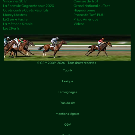
Vincennes 2017
Courses de Trot
La Formule Gagnante pour 2020
Grand National du Trot
Covès contre Covès Résultats
Hippodromes
Money Masters
Pronostic Turf, PMU
Le 2 sur 4 Facile
Prix d’Amérique
La Méthode Simple
Vidéos
Les 2 Perfs
© GRM 2009-2026 - Tous droits réservés
Taonix
Lexique
Témoignages
Plan du site
Mentions légales
CGV