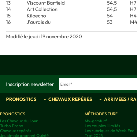
13
Viscount Barfield
54,5
H7
14
Art Collection
54,5
H7
15
Kiloecho
54
H4
16
J'aurais du
53
M
Modifié le jeudi 19 novembre 2020
Inscription newsletter
PRONOSTICS
CHEVAUX REPÉRÉS
ARRIVÉES / R
PRONOSTICS
MÉTHODES TURF
Les Chevaux du Jour
My-grmturf
Turbo Prono
Les couplés illimités
Chevaux repérés
Les rubriques de Week-End
Jeu simple gagnant Quinté
Trot 2025