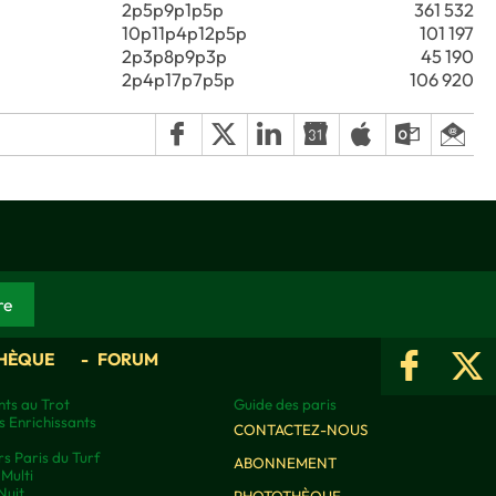
2p5p9p1p5p
361 532
10p11p4p12p5p
101 197
2p3p8p9p3p
45 190
2p4p17p7p5p
106 920
HÈQUE
FORUM
ts au Trot
Guide des paris
s Enrichissants
CONTACTEZ-NOUS
rs Paris du Turf
ABONNEMENT
Multi
Nuit
PHOTOTHÈQUE