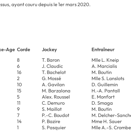
essus, ayant couru depuis le 1er mars 2020.
xe-Age
Corde
Jockey
Entraîneur
8
T. Baron
Mlle L. Kneip
6
J. Claudic
A. Marcialis
16
T. Bachelot
M. Boutin
2
G. Mossé
Mlle S. Lanslots
10
A. Gavilan
D. Guillemin
15
M. Barzalona
H.-A. Pantall
5
Alex. Roussel
E. Monfort
11
C. Demuro
D. Smaga
9
S. Maillot
M. Boutin
7
P.-C. Boudot
M. Delcher-Sanch
14
P. Bazire
Mme H. Sauer
1
S. Pasquier
Mlle A.-S. Crombe