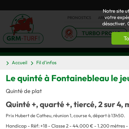
Notre site u
votre expér
PRONOSTICS
ARRIVÉES
AC
désactiver. 
TURBO PRONO
To
Accueil
Fil d'infos
Le quinté à Fontainebleau le j
Quinté de plat
Quinté +, quarté +, tiercé, 2 sur 4, 
Prix Hubert de Catheu, réunion 1, course 4
, départ à 13h50.
Handicap - Réf: +18 - Classe 2 - 44.000 € - 1.200 mètres -