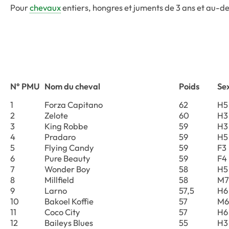
Pour
chevaux
entiers, hongres et juments de 3 ans et au-d
N° PMU
Nom du cheval
Poids
Se
1
Forza Capitano
62
H5
2
Zelote
60
H3
3
King Robbe
59
H3
4
Pradaro
59
H5
5
Flying Candy
59
F3
6
Pure Beauty
59
F4
7
Wonder Boy
58
H5
8
Millfield
58
M7
9
Larno
57,5
H6
10
Bakoel Koffie
57
M6
11
Coco City
57
H6
12
Baileys Blues
55
H3