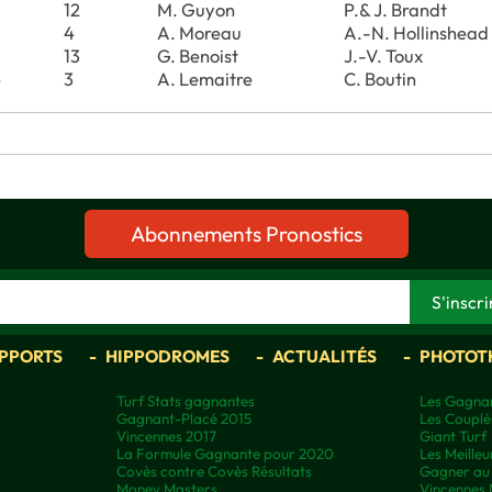
12
M. Guyon
P.& J. Brandt
4
A. Moreau
A.-N. Hollinshead
13
G. Benoist
J.-V. Toux
4
3
A. Lemaitre
C. Boutin
Abonnements Pronostics
APPORTS
HIPPODROMES
ACTUALITÉS
PHOTOT
Turf Stats gagnantes
Les Gagnan
Gagnant-Placé 2015
Les Couplé
Vincennes 2017
Giant Turf
La Formule Gagnante pour 2020
Les Meilleu
Covès contre Covès Résultats
Gagner au 
Money Masters
Vincennes 