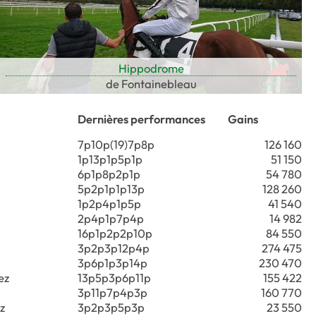
Hippodrome
de Fontainebleau
Dernières performances
Gains
7p10p(19)7p8p
126 160
1p13p1p5p1p
51 150
6p1p8p2p1p
54 780
5p2p1p1p13p
128 260
1p2p4p1p5p
41 540
2p4p1p7p4p
14 982
16p1p2p2p10p
84 550
3p2p3p12p4p
274 475
3p6p1p3p14p
230 470
ez
13p5p3p6p11p
155 422
3p11p7p4p3p
160 770
z
3p2p3p5p3p
23 550