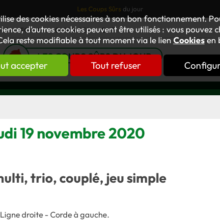
Les Coups Sûrs
du jour
tilise des cookies nécessaires à son bon fonctionnement. P
ience, d’autres cookies peuvent être utilisés : vous pouvez ch
TUS
FORUM
OUVRAGES
GNT
Cela reste modifiable à tout moment via le lien
Cookies
en 
LES COUPS SÛRS DU JOUR
ut accepter
Tout refuser
Configu
eudi 19 novembre 2020
multi, trio, couplé, jeu simple
 Ligne droite - Corde à gauche.