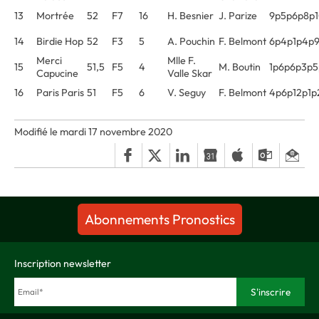
13
Mortrée
52
F7
16
H. Besnier
J. Parize
9p5p6p8p
14
Birdie Hop
52
F3
5
A. Pouchin
F. Belmont
6p4p1p4p
Merci
Mlle F.
15
51,5
F5
4
M. Boutin
1p6p6p3p5
Capucine
Valle Skar
16
Paris Paris
51
F5
6
V. Seguy
F. Belmont
4p6p12p1p
Modifié le mardi 17 novembre 2020
Abonnements Pronostics
Inscription newsletter