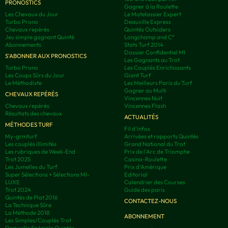
PRONOSTICS
Gagner à la Roulette
Les Chevaux du Jour
Le Matelassier Expert
Turbo Prono
Deauville Express
Chevaux repérés
Quintés Outsiders
Jeu simple gagnant Quinté
Longchamp and C°
Abonnements
Stats Turf 2014
Dossier Confidentiel MI
S'ABONNER AUX PRONOSTICS
Les Gagnants au Trot
Turbo Prono
Les Couplés Enrichissants
Les Coups Sûrs du Jour
Giant Turf
Le Méthodiste
Les Meilleurs Paris du Turf
Gagner au Multi
CHEVAUX REPÉRÉS
Vincennes Nuit
Chevaux repérés
Vincennes Flash
Résultats des chevaux
ACTUALITÉS
MÉTHODES TURF
Fil d'infos
My-grmturf
Arrivées et rapports Quintés
Les couplés illimités
Grand National du Trot
Les rubriques de Week-End
Prix de l'Arc de Triomphe
Trot 2025
Casino-Roulette
Les Jumelles du Turf
Prix d'Amérique
Super Sélections + Sélections MI-
Editorial
LUXE
Calendrier des Courses
Trot 2024
Guide des paris
Quintés de Plat 2016
CONTACTEZ-NOUS
La Technique Sûre
La Méthode 2018
ABONNEMENT
Les Simples/Couplés Trot
Deauville Spéciale Quintés