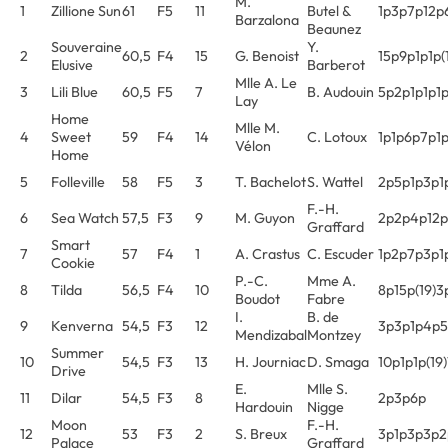
M.
1
Zillione Sun
61
F5
11
Butel &
1p3p7p12p
Barzalona
Beaunez
Souveraine
Y.
2
60,5
F4
15
G. Benoist
15p9p1p1p(
Elusive
Barberot
Mlle A. Le
3
Lili Blue
60,5
F5
7
B. Audouin
5p2p1p1p1
Lay
Home
Mlle M.
4
Sweet
59
F4
14
C. Lotoux
1p1p6p7p1
Vélon
Home
5
Folleville
58
F5
3
T. Bachelot
S. Wattel
2p5p1p3p1
F.-H.
6
Sea Watch
57,5
F3
9
M. Guyon
2p2p4p12
Graffard
Smart
7
57
F4
1
A. Crastus
C. Escuder
1p2p7p3p1
Cookie
P.-C.
Mme A.
8
Tilda
56,5
F4
10
8p15p(19)3
Boudot
Fabre
I.
B. de
9
Kenverna
54,5
F3
12
3p3p1p4p
Mendizabal
Montzey
Summer
10
54,5
F3
13
H. Journiac
D. Smaga
10p1p1p(19
Drive
E.
Mlle S.
11
Dilar
54,5
F3
8
2p3p6p
Hardouin
Nigge
Moon
F.-H.
12
53
F3
2
S. Breux
3p1p3p3p2
Palace
Graffard