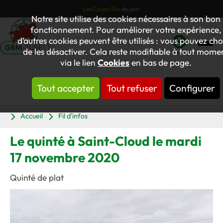
Les Coups Sûrs
du jour
Notre site utilise des cookies nécessaires à son bon
fonctionnement. Pour améliorer votre expérience,
d’autres cookies peuvent être utilisés : vous pouvez cho
de les désactiver. Cela reste modifiable à tout mome
Mon
via le lien
Cookies
en bas de page.
compte
Tout accepter
Tout refuser
Configurer
Panier
Accueil
Fil d'infos
Le quinté à Saint-Cloud le mardi
17 novembre 2020
Quinté de plat