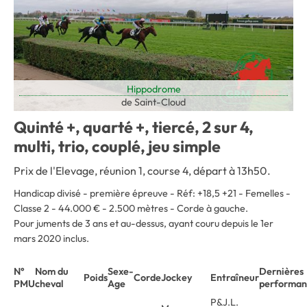
Hippodrome
de Saint-Cloud
Quinté +, quarté +, tiercé, 2 sur 4,
multi, trio, couplé, jeu simple
Prix de l'Elevage, réunion 1, course 4
, départ à 13h50.
Handicap divisé - première épreuve - Réf: +18,5 +21 - Femelles -
Classe 2 - 44.000 € - 2.500 mètres - Corde à gauche.
Pour juments de 3 ans et au-dessus, ayant couru depuis le 1er
mars 2020 inclus.
N°
Nom du
Sexe-
Dernières
Poids
Corde
Jockey
Entraîneur
PMU
cheval
Age
performan
P&J.L.