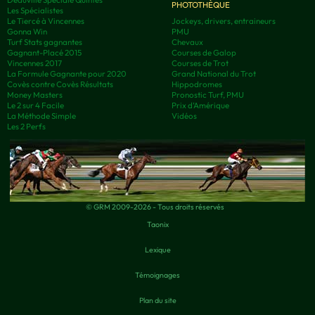
PHOTOTHÈQUE
Les Spécialistes
Le Tiercé à Vincennes
Jockeys, drivers, entraineurs
Gonna Win
PMU
Turf Stats gagnantes
Chevaux
Gagnant-Placé 2015
Courses de Galop
Vincennes 2017
Courses de Trot
La Formule Gagnante pour 2020
Grand National du Trot
Covès contre Covès Résultats
Hippodromes
Money Masters
Pronostic Turf, PMU
Le 2 sur 4 Facile
Prix d’Amérique
La Méthode Simple
Vidéos
Les 2 Perfs
© GRM 2009-2026 - Tous droits réservés
Taonix
Lexique
Témoignages
Plan du site