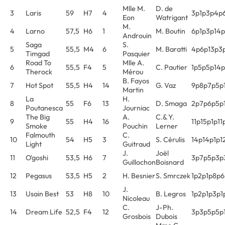
Mlle M.
D. de
3
Laris
59
H7
4
3p1p3p4p
Eon
Watrigant
M.
4
Larno
57,5
H6
1
M. Boutin
6p1p3p14p
Androuin
Saga
S.
5
55,5
M4
6
M. Baratti
4p6p13p3
Timgad
Pasquier
Road To
Mlle A.
6
55,5
F4
5
C. Pautier
1p5p5p14p
Therock
Mérou
B. Fayos
7
Hot Spot
55,5
H4
14
G. Vaz
9p8p7p5p
Martin
La
H.
8
55
F6
13
D. Smaga
2p7p6p5p
Poutanesca
Journiac
The Big
A.
C.& Y.
9
55
H4
16
11p15p1p11
Smoke
Pouchin
Lerner
Falmouth
C.
10
54
H5
3
S. Cérulis
14p14p1p1
Light
Guitraud
J.
Joël
11
O'goshi
53,5
H6
7
3p7p5p3p
Guillochon
Boisnard
12
Pegasus
53,5
H5
2
H. Besnier
S. Smrczek
1p2p1p8p6
J.
13
Usain Best
53
H8
10
B. Legros
1p2p1p3p1
Nicoleau
C.
J-Ph.
14
Dream Life
52,5
F4
12
3p3p5p5p
Grosbois
Dubois