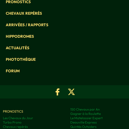
PRONOSTICS
CHEVAUX REPÉRÉS
ARRIVÉES / RAPPORTS
HIPPODROMES
ACTUALITÉS
PHOTOTHÈQUE
FORUM
150 Chevaux par An
PRONOSTICS
Gagner à la Roulette
Les Chevaux du Jour
Le Matelassier Expert
Turbo Prono
Deauville Express
Chevaux repérés
Quintés Outsiders