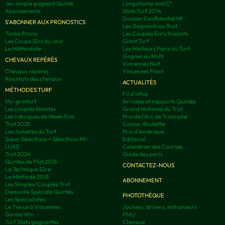
Jeu simple gagnant Quinté
Longchamp and C°
Abonnements
Stats Turf 2014
Dossier Confidentiel MI
S'ABONNER AUX PRONOSTICS
Les Gagnants au Trot
Turbo Prono
Les Couplés Enrichissants
Les Coups Sûrs du Jour
Giant Turf
Le Méthodiste
Les Meilleurs Paris du Turf
Gagner au Multi
CHEVAUX REPÉRÉS
Vincennes Nuit
Chevaux repérés
Vincennes Flash
Résultats des chevaux
ACTUALITÉS
MÉTHODES TURF
Fil d'infos
My-grmturf
Arrivées et rapports Quintés
Les couplés illimités
Grand National du Trot
Les rubriques de Week-End
Prix de l'Arc de Triomphe
Trot 2025
Casino-Roulette
Les Jumelles du Turf
Prix d'Amérique
Super Sélections + Sélections MI-
Editorial
LUXE
Calendrier des Courses
Trot 2024
Guide des paris
Quintés de Plat 2016
CONTACTEZ-NOUS
La Technique Sûre
La Méthode 2018
ABONNEMENT
Les Simples/Couplés Trot
Deauville Spéciale Quintés
PHOTOTHÈQUE
Les Spécialistes
Le Tiercé à Vincennes
Jockeys, drivers, entraineurs
Gonna Win
PMU
Turf Stats gagnantes
Chevaux