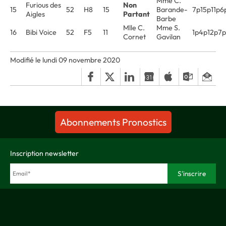
Mme C.
Furious des
Non
15
52
H8
15
Barande-
7p15p11p6
Aigles
Partant
Barbe
Mlle C.
Mme S.
16
Bibi Voice
52
F5
11
1p4p12p7
Cornet
Gavilan
Modifié le lundi 09 novembre 2020
Abonnements Pronostics
Inscription newsletter