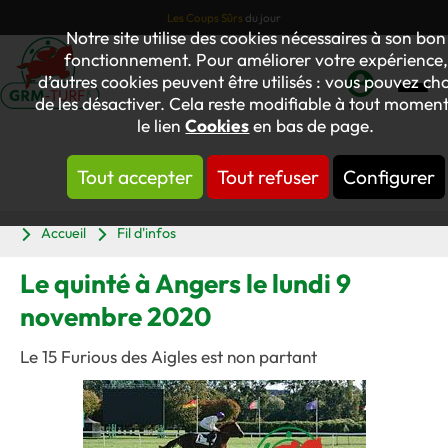
Les Coups Sûrs
du jour
Notre site utilise des cookies nécessaires à son bon
fonctionnement. Pour améliorer votre expérience,
d’autres cookies peuvent être utilisés : vous pouvez cho
de les désactiver. Cela reste modifiable à tout moment
Mon
le lien
Cookies
en bas de page.
compte
Tout accepter
Tout refuser
Configurer
Panier
Accueil
Fil d'infos
Le quinté à Angers le lundi 9
novembre 2020
Le 15 Furious des Aigles est non partant