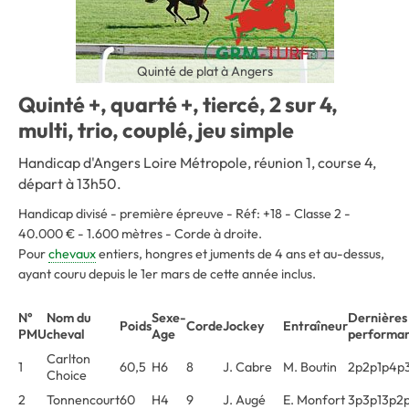
Quinté de plat à Angers
Quinté +, quarté +, tiercé, 2 sur 4,
multi, trio, couplé, jeu simple
Handicap d'Angers Loire Métropole, réunion 1, course 4
,
départ à 13h50.
Handicap divisé - première épreuve - Réf: +18 - Classe 2 -
40.000 € - 1.600 mètres - Corde à droite.
Pour
chevaux
entiers, hongres et juments de 4 ans et au-dessus,
ayant couru depuis le 1er mars de cette année inclus.
N°
Nom du
Sexe-
Dernières
Poids
Corde
Jockey
Entraîneur
PMU
cheval
Age
performa
Carlton
1
60,5
H6
8
J. Cabre
M. Boutin
2p2p1p4p
Choice
2
Tonnencourt
60
H4
9
J. Augé
E. Monfort
3p3p13p2