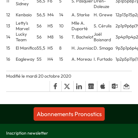
11
56,5
F6
5
S. Pasquier
Dren-
3p1p5p8p7
Sidney
Doleuze
12
Kenbaio
56,5
M4
14
A. Starke
H. Grewe
12p13p15p
Letty's
Mlle A.
13
56
H5
10
S. Cérulis
2p1p9p6p(1
Marvel
Duporté
Lucky
Joël
14
56
M8
16
T. Bachelot
3p4p9p4p
Team
Boisnard
15
El Manifico
55,5
H5
8
H. Journiac
D. Smaga
9p3p1p6p4
16
Eagleway
55
H4
15
A. Moreau
I. Furtado
1p2p5p11p(1
Modifié le mardi 20 octobre 2020
Abonnements Pronostics
Inscription newsletter