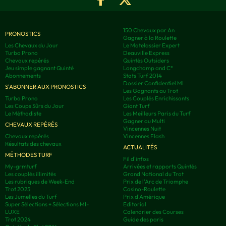
150 Chevaux par An
PRONOSTICS
Gagner à la Roulette
Les Chevaux du Jour
Le Matelassier Expert
Turbo Prono
Deauville Express
Chevaux repérés
Quintés Outsiders
Jeu simple gagnant Quinté
Longchamp and C°
Abonnements
Stats Turf 2014
Dossier Confidentiel MI
S'ABONNER AUX PRONOSTICS
Les Gagnants au Trot
Turbo Prono
Les Couplés Enrichissants
Les Coups Sûrs du Jour
Giant Turf
Le Méthodiste
Les Meilleurs Paris du Turf
Gagner au Multi
CHEVAUX REPÉRÉS
Vincennes Nuit
Chevaux repérés
Vincennes Flash
Résultats des chevaux
ACTUALITÉS
MÉTHODES TURF
Fil d'infos
My-grmturf
Arrivées et rapports Quintés
Les couplés illimités
Grand National du Trot
Les rubriques de Week-End
Prix de l'Arc de Triomphe
Trot 2025
Casino-Roulette
Les Jumelles du Turf
Prix d'Amérique
Super Sélections + Sélections MI-
Editorial
LUXE
Calendrier des Courses
Trot 2024
Guide des paris