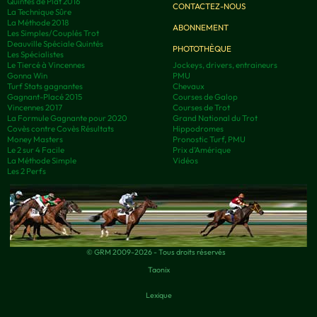
Quintés de Plat 2016
CONTACTEZ-NOUS
La Technique Sûre
La Méthode 2018
ABONNEMENT
Les Simples/Couplés Trot
Deauville Spéciale Quintés
PHOTOTHÈQUE
Les Spécialistes
Le Tiercé à Vincennes
Jockeys, drivers, entraineurs
Gonna Win
PMU
Turf Stats gagnantes
Chevaux
Gagnant-Placé 2015
Courses de Galop
Vincennes 2017
Courses de Trot
La Formule Gagnante pour 2020
Grand National du Trot
Covès contre Covès Résultats
Hippodromes
Money Masters
Pronostic Turf, PMU
Le 2 sur 4 Facile
Prix d’Amérique
La Méthode Simple
Vidéos
Les 2 Perfs
© GRM 2009-2026 - Tous droits réservés
Taonix
Lexique