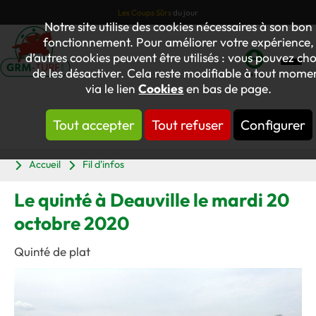
Les Coups Sûrs
du jour
Notre site utilise des cookies nécessaires à son bon
fonctionnement. Pour améliorer votre expérience,
d’autres cookies peuvent être utilisés : vous pouvez cho
de les désactiver. Cela reste modifiable à tout mome
Mon
via le lien
Cookies
en bas de page.
compte
Tout accepter
Tout refuser
Configurer
Panier
Accueil
Fil d'infos
Le quinté à Deauville le mardi 20
octobre 2020
Quinté de plat