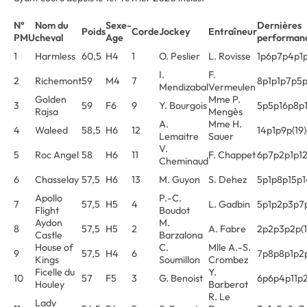
N°
Nom du
Sexe-
Dernières
Poids
Corde
Jockey
Entraîneur
PMU
cheval
Age
performan
1
Harmless
60,5
H4
1
O. Peslier
L. Rovisse
1p6p7p4p1
I.
F.
2
Richemont
59
M4
7
8p1p1p7p5
Mendizabal
Vermeulen
Golden
Mme P.
3
59
F6
9
Y. Bourgois
5p5p16p8p
Rajsa
Mengès
A.
Mme H.
4
Waleed
58,5
H6
12
14p1p9p(19
Lemaitre
Sauer
V.
5
Roc Angel
58
H6
11
F. Chappet
6p7p2p1p1
Cheminaud
6
Chasselay
57,5
H6
13
M. Guyon
S. Dehez
5p1p8p15p
Apollo
P.-C.
7
57,5
H5
4
L. Gadbin
5p1p2p3p7
Flight
Boudot
Aydon
M.
8
57,5
H5
2
A. Fabre
2p2p3p2p(1
Castle
Barzalona
House of
C.
Mlle A.-S.
9
57,5
H4
6
7p8p8p1p2
Kings
Soumillon
Crombez
Ficelle du
Y.
10
57
F5
3
G. Benoist
6p6p4p11p
Houley
Barberot
R. Le
Lady