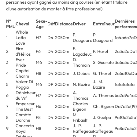
personnes ayant gagné au moins cinq courses (en étant titulaire
d'une autorisation de monter à titre professionnel).
N°
Sexe-
Dernières
Cheval
Déf
Distance
Driver
Entraîneur
PMU
Age
performan
Whole
P.
P.
1
Lotta
H7
D4
2050m
1a4a6a7aD
Daugeard
Daugeard
Love
Eire
F.
2
F6
D4
2050m
F. Harel
2a3a2aDa1
d'Hélios
Lagadeuc
Ever
D.
3
M6
D4
2050m
S. Guarato
3a6a5aDa
Pride
Thomain
Capital
4
H8
D4
2050m
J. Dubois
G. Thorel
2a6a10aDa
Charm
Valzer Di
J.-M.
5
M6
DP
2050m
N. Bazire
1a1a1a1a1a
Poggio
Bazire
Dénicheur
A.
6
H7
D4
2050m
A. Thomas
6a2a9a4a
du Vif
Thomas
Empereur
Charles
7
H6
2050m
Ch. Bigeon
Da7a2a(19)
The Best
Bigeon
Comète
M.
8
F8
D4
2050m
J. Guelpa
9a10a2a5a
Darche
Fribault
Concerto
J.-P.
J.-P.
9
H8
2050m
9a8a7a5a2
Royal
Raffegeau
Raffegeau
Dédé au
D.
D.