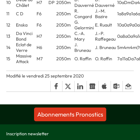
10
H7
DP
2050m
10aDmDa
Châlet
Dauverné
Dauverné
R.
J.-M.
11
C D
F6
2050m
1a8a9a1a6
Congard
Bazire
G.
12
Enska
F6
2050m
E. Ruault
10a0a9a0a
Gelormini
Da Vinci
C.-A.
J.-P.
13
H7
2050m
0a8a0a9a1
Bond
Mary
Raffegeau
Eclat de
J.
14
H6
2050m
J. Bruneau
5m4m4m(1
Verre
Bruneau
Massive
15
M7
2050m
O. Raffin
O. Raffin
7a11aDa7a
Attack
Modifié le vendredi 25 septembre 2020
Abonnements Pronostics
Inscription newsletter