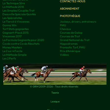
CONTACTEZ-NOUS
La Technique Sûre
La Méthode 2018
ABONNEMENT
Les Simples/Couplés Trot
Deauville Spéciale Quintés
PHOTOTHÈQUE
Les Spécialistes
Le Tiercé à Vincennes
Jockeys, drivers, entraineurs
Gonna Win
PMU
Turf Stats gagnantes
Chevaux
Gagnant-Placé 2015
Courses de Galop
Vincennes 2017
Courses de Trot
La Formule Gagnante pour 2020
Grand National du Trot
Covès contre Covès Résultats
Hippodromes
Money Masters
Pronostic Turf, PMU
Le 2 sur 4 Facile
Prix d’Amérique
La Méthode Simple
Vidéos
Les 2 Perfs
© GRM 2009-2026 - Tous droits réservés
Taonix
Lexique