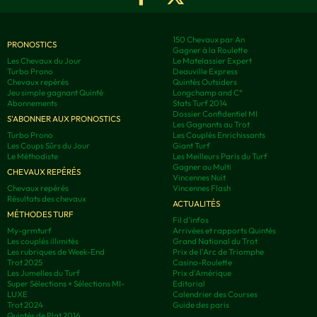
150 Chevaux par An
PRONOSTICS
Gagner à la Roulette
Les Chevaux du Jour
Le Matelassier Expert
Turbo Prono
Deauville Express
Chevaux repérés
Quintés Outsiders
Jeu simple gagnant Quinté
Longchamp and C°
Abonnements
Stats Turf 2014
Dossier Confidentiel MI
S'ABONNER AUX PRONOSTICS
Les Gagnants au Trot
Turbo Prono
Les Couplés Enrichissants
Les Coups Sûrs du Jour
Giant Turf
Le Méthodiste
Les Meilleurs Paris du Turf
Gagner au Multi
CHEVAUX REPÉRÉS
Vincennes Nuit
Chevaux repérés
Vincennes Flash
Résultats des chevaux
ACTUALITÉS
MÉTHODES TURF
Fil d'infos
My-grmturf
Arrivées et rapports Quintés
Les couplés illimités
Grand National du Trot
Les rubriques de Week-End
Prix de l'Arc de Triomphe
Trot 2025
Casino-Roulette
Les Jumelles du Turf
Prix d'Amérique
Super Sélections + Sélections MI-
Editorial
LUXE
Calendrier des Courses
Trot 2024
Guide des paris
Quintés de Plat 2016