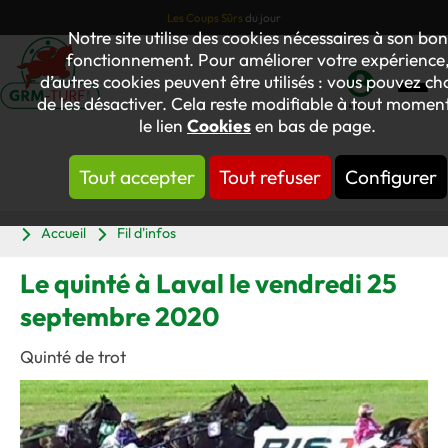
Les Coups Sûrs
du jour
Notre site utilise des cookies nécessaires à son bon
fonctionnement. Pour améliorer votre expérience
d’autres cookies peuvent être utilisés : vous pouvez cho
de les désactiver. Cela reste modifiable à tout moment
Mon
le lien
Cookies
en bas de page.
compte
Tout accepter
Tout refuser
Configurer
Panier
Accueil
Fil d'infos
Le quinté à Laval le vendredi 25
septembre 2020
Quinté de trot