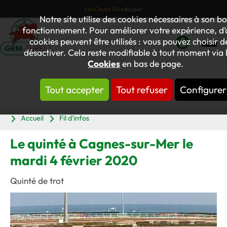
Les Coups Sûrs
du jour
Notre site utilise des cookies nécessaires à son b
fonctionnement. Pour améliorer votre expérience, d’
cookies peuvent être utilisés : vous pouvez choisir d
désactiver. Cela reste modifiable à tout moment via l
Mon
Cookies
en bas de page.
compte
Tout accepter
Tout refuser
Configurer
Panier
Accueil
Fil d'infos
Le quinté à Cagnes-sur-Mer le
mardi 4 février 2020
Quinté de trot