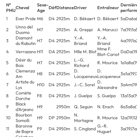
N°
Sexe-
Dernièr
Cheval
Déf
Distance
Driver
Entraîneur
PMU
Age
perform
1
Ever Pride
M6
D4
2925m
D. Békaert
D. Békaert
5aDa6a(
Unno del
2
M7
2925m
A. Greppi
A. Marucci
7a(19)1
Duomo
Diamant
Y.-A.
Y.-A.
3
H7
D4
2925m
4a(19)1a
du Rabutin
Briand
Briand
Mme F.
4
Verrazano
H11
DA
2925m
Mlle M. Blot
DaDa(19
Blot-Cariot
Désir du
L.-G.
5
H7
D4
2925m
R. Mourice
1a1a8a(
Bois
Richard
Clemenza
D.
D.
6
H8
D4
2925m
3a1a(19
Am
Locqueneux
Locqueneux
Artiste du
D.
7
H10
D4
2925m
J.-C. Sorel
3a4m(19
Lys
Alexandre
Comète
8
F8
D4
2925m
J. Guelpa
S. Guelpa
13a13a(
Darche
Black
9
H9
2950m
Q. Seguin
N. Ensch
8a3a8a(
d'Arjeanc
Bourbon
N.
10
H9
DP
2950m
R. Mourice
12a(19)1
Somolli
Mortagne
Baronne
G.-R.
11
F9
D4
2950m
S. Cingland
3a(19)7
de Bapre
Huguet