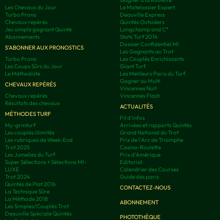
Les Chevaux du Jour
Le Matelassier Expert
Turbo Prono
Deauville Express
Chevaux repérés
Quintés Outsiders
Jeu simple gagnant Quinté
Longchamp and C°
Abonnements
Stats Turf 2014
Dossier Confidentiel MI
S'ABONNER AUX PRONOSTICS
Les Gagnants au Trot
Turbo Prono
Les Couplés Enrichissants
Les Coups Sûrs du Jour
Giant Turf
Le Méthodiste
Les Meilleurs Paris du Turf
Gagner au Multi
CHEVAUX REPÉRÉS
Vincennes Nuit
Chevaux repérés
Vincennes Flash
Résultats des chevaux
ACTUALITÉS
MÉTHODES TURF
Fil d'infos
My-grmturf
Arrivées et rapports Quintés
Les couplés illimités
Grand National du Trot
Les rubriques de Week-End
Prix de l'Arc de Triomphe
Trot 2025
Casino-Roulette
Les Jumelles du Turf
Prix d'Amérique
Super Sélections + Sélections MI-
Editorial
LUXE
Calendrier des Courses
Trot 2024
Guide des paris
Quintés de Plat 2016
CONTACTEZ-NOUS
La Technique Sûre
La Méthode 2018
ABONNEMENT
Les Simples/Couplés Trot
Deauville Spéciale Quintés
PHOTOTHÈQUE