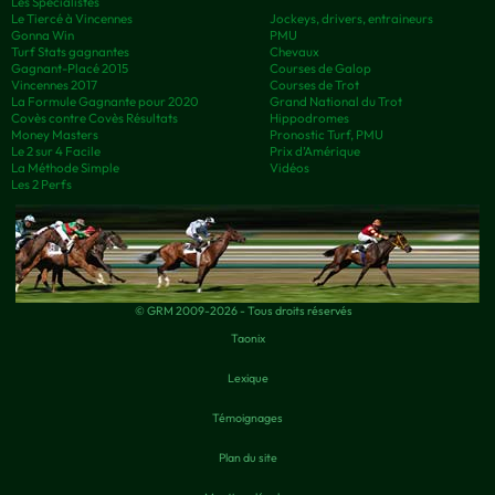
Les Spécialistes
Le Tiercé à Vincennes
Jockeys, drivers, entraineurs
Gonna Win
PMU
Turf Stats gagnantes
Chevaux
Gagnant-Placé 2015
Courses de Galop
Vincennes 2017
Courses de Trot
La Formule Gagnante pour 2020
Grand National du Trot
Covès contre Covès Résultats
Hippodromes
Money Masters
Pronostic Turf, PMU
Le 2 sur 4 Facile
Prix d’Amérique
La Méthode Simple
Vidéos
Les 2 Perfs
© GRM 2009-2026 - Tous droits réservés
Taonix
Lexique
Témoignages
Plan du site