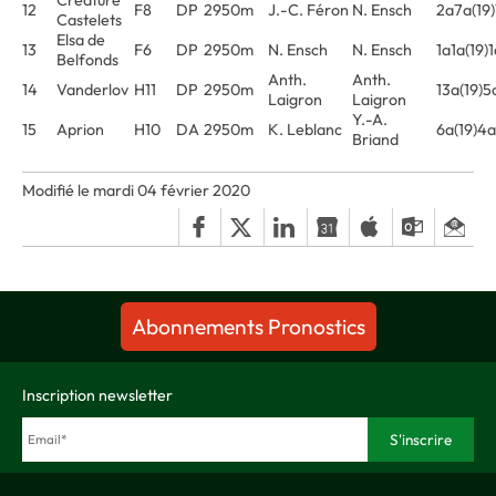
Créature
12
F8
DP
2950m
J.-C. Féron
N. Ensch
2a7a(19
Castelets
Elsa de
13
F6
DP
2950m
N. Ensch
N. Ensch
1a1a(19)
Belfonds
Anth.
Anth.
14
Vanderlov
H11
DP
2950m
13a(19)
Laigron
Laigron
Y.-A.
15
Aprion
H10
DA
2950m
K. Leblanc
6a(19)4
Briand
Modifié le mardi 04 février 2020
Abonnements Pronostics
Inscription newsletter