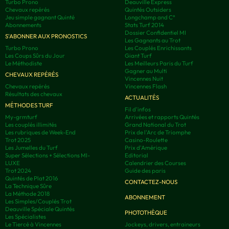
Turbo Prono
Deauville Express
Chevaux repérés
Quintés Outsiders
Jeu simple gagnant Quinté
Longchamp and C°
Abonnements
Stats Turf 2014
Dossier Confidentiel MI
S'ABONNER AUX PRONOSTICS
Les Gagnants au Trot
Turbo Prono
Les Couplés Enrichissants
Les Coups Sûrs du Jour
Giant Turf
Le Méthodiste
Les Meilleurs Paris du Turf
Gagner au Multi
CHEVAUX REPÉRÉS
Vincennes Nuit
Chevaux repérés
Vincennes Flash
Résultats des chevaux
ACTUALITÉS
MÉTHODES TURF
Fil d'infos
My-grmturf
Arrivées et rapports Quintés
Les couplés illimités
Grand National du Trot
Les rubriques de Week-End
Prix de l'Arc de Triomphe
Trot 2025
Casino-Roulette
Les Jumelles du Turf
Prix d'Amérique
Super Sélections + Sélections MI-
Editorial
LUXE
Calendrier des Courses
Trot 2024
Guide des paris
Quintés de Plat 2016
CONTACTEZ-NOUS
La Technique Sûre
La Méthode 2018
ABONNEMENT
Les Simples/Couplés Trot
Deauville Spéciale Quintés
PHOTOTHÈQUE
Les Spécialistes
Le Tiercé à Vincennes
Jockeys, drivers, entraineurs