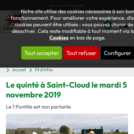
Les Coups Sûrs
du jour
Notre site utilise des cookies nécessaires à son bo
fonctionnement. Pour améliorer votre expérience, d’a
cookies peuvent être utilisés : vous pouvez choisir de 
désactiver. Cela reste modifiable à tout moment via le
Mon
Cookies
en bas de page.
compte
Tout accepter
Tout refuser
Configurer
Panier
Accueil
Fil d'infos
Le quinté à Saint-Cloud le mardi 5
novembre 2019
Le 1 Pontille est non partante