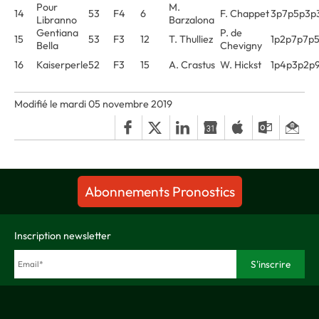
Pour
M.
14
53
F4
6
F. Chappet
3p7p5p3p
Libranno
Barzalona
Gentiana
P. de
15
53
F3
12
T. Thulliez
1p2p7p7p
Bella
Chevigny
16
Kaiserperle
52
F3
15
A. Crastus
W. Hickst
1p4p3p2p
Modifié le mardi 05 novembre 2019
Abonnements Pronostics
Inscription newsletter