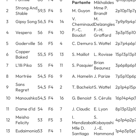
Partante
Mikhalides
Strong And
Mme P.
2
59,5
F4
5
M. Guyon
2p10p11p7
Stable
Brandt
V.
M.
3
Gipsy Song
56,5
F4
14
7p9p9p4p
Cheminaud
Delzangles
P.-C.
F.-H.
4
Vespera
56
F4
10
3p3p15p1
Boudot
Graffard
5
Goderville
56
F5
4
C. Demuro
S. Wattel
2p7p4p6p
Copper
6
55,5
F5
13
S. Maillot
L. Rovisse
15p13p13p
Baked
Brian
7
L'Illi Pika
55
F4
11
S. Pasquier
3p6p8p6p
Beaunez
8
Mortrée
54,5
F6
9
A. Hamelin
J. Parize
7p5p10p6
Sans
9
54,5
F4
2
T. Bachelot
S. Wattel
2p1p4p15p
Regret
10
Manoushka
54,5
F4
16
G. Benoist
S. Cérulis
16p14p4p(1
11
Dame d'Id
54
F6
7
J. Claudic
E. Lyon
8p13p12p1
Meisho
I.
S.
12
53
F5
3
4p1p4p2p
Felicity
Mendizabal
Kobayashi
Mlle D.
J.-E.
13
Eudaimonia
53
F4
1
1p4p3p5p(
Santiago
Hammond