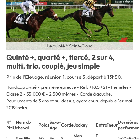
Le quinté à Saint-Cloud
Quinté +, quarté +, tiercé, 2 sur 4,
multi, trio, couplé, jeu simple
Prix de l'Elevage, réunion 1, course 3, départ à 13h50.
Handicap divisé - première épreuve - Réf: +18,5 +21 - Femelles -
Classe 2 - 55.000 € - 2.500 mètres - Corde à gauche.
Pour juments de 3 ans et au-dessus, ayant couru depuis le 1er mai
2019 inclus.
N°
Nom du
Sexe-
Dernières
Poids
Corde
Jockey
Entraîneur
PMU
cheval
Age
performa
Non
E.
1
Pontille
60
F4
8
1p10p5p2p(