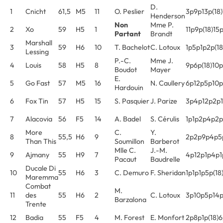
D.
1
Cnicht
61,5
M5
11
O. Peslier
3p9p13p(18
Henderson
Non
Mme P.
2
Xo
59
H5
1
11p9p(18)15
Partant
Brandt
Marshall
3
59
H6
10
T. Bachelot
C. Lotoux
1p5p1p2p(18
Lessing
P.-C.
Mme J.
4
Louis
58
H5
8
9p6p(18)10p
Boudot
Mayer
E.
5
Go Fast
57
M5
16
N. Caullery
6p12p5p10
Hardouin
6
Fox Tin
57
H5
15
S. Pasquier
J. Parize
3p4p12p2p1
7
Alacovia
56
F5
14
A. Badel
S. Cérulis
1p1p2p4p2p
More
C.
Y.
8
55,5
H6
9
2p2p9p4p5
Than This
Soumillon
Barberot
Mlle C.
J.-M.
9
Ajmany
55
H9
7
4p12p1p4p1
Pacaut
Baudrelle
Ducale Di
10
55
H6
3
C. Demuro
F. Sheridan
1p1p1p5p(18
Maremma
Combat
M.
11
des
55
H6
2
C. Lotoux
3p10p5p14p
Barzalona
Trente
12
Badia
55
F5
4
M. Forest
E. Monfort
2p8p1p(18)