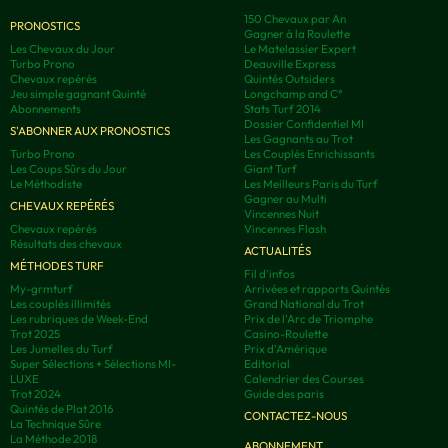
150 Chevaux par An
PRONOSTICS
Gagner à la Roulette
Les Chevaux du Jour
Le Matelassier Expert
Turbo Prono
Deauville Express
Chevaux repérés
Quintés Outsiders
Jeu simple gagnant Quinté
Longchamp and C°
Abonnements
Stats Turf 2014
Dossier Confidentiel MI
S'ABONNER AUX PRONOSTICS
Les Gagnants au Trot
Turbo Prono
Les Couplés Enrichissants
Les Coups Sûrs du Jour
Giant Turf
Le Méthodiste
Les Meilleurs Paris du Turf
Gagner au Multi
CHEVAUX REPÉRÉS
Vincennes Nuit
Chevaux repérés
Vincennes Flash
Résultats des chevaux
ACTUALITÉS
MÉTHODES TURF
Fil d'infos
My-grmturf
Arrivées et rapports Quintés
Les couplés illimités
Grand National du Trot
Les rubriques de Week-End
Prix de l'Arc de Triomphe
Trot 2025
Casino-Roulette
Les Jumelles du Turf
Prix d'Amérique
Super Sélections + Sélections MI-
Editorial
LUXE
Calendrier des Courses
Trot 2024
Guide des paris
Quintés de Plat 2016
CONTACTEZ-NOUS
La Technique Sûre
La Méthode 2018
ABONNEMENT