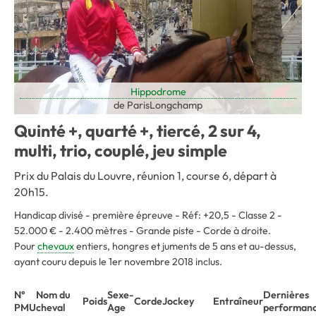
Hippodrome
de ParisLongchamp
Quinté +, quarté +, tiercé, 2 sur 4,
multi, trio, couplé, jeu simple
Prix du Palais du Louvre, réunion 1, course 6, départ à
20h15.
Handicap divisé - première épreuve - Réf: +20,5 - Classe 2 -
52.000 € - 2.400 mètres - Grande piste - Corde à droite.
Pour
chevaux
entiers, hongres et juments de 5 ans et au-dessus,
ayant couru depuis le 1er novembre 2018 inclus.
N°
Nom du
Sexe-
Dernières
Poids
Corde
Jockey
Entraîneur
PMU
cheval
Age
performan