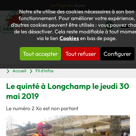
Les Coups Sûrs
du jour
Notre site utilise des cookies nécessaires à son bon
fonctionnement. Pour améliorer votre expérience,
d’autres cookies peuvent être utilisés : vous pouvez cho
de les désactiver. Cela reste modifiable à tout mome
Mon
via le lien
Cookies
en bas de page.
compte
Tout accepter
Tout refuser
Configurer
Panier
Accueil
Fil d'infos
Le quinté à Longchamp le jeudi 30
mai 2019
Le numéro 2 Xo est non partant