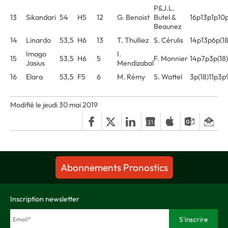
P&J.L.
13
Sikandari
54
H5
12
G. Benoist
Butel &
16p13p1p10
Beaunez
14
Linardo
53,5
H6
13
T. Thulliez
S. Cérulis
14p13p6p(1
Imago
I.
15
53,5
H6
5
F. Monnier
14p7p3p(18
Jasius
Mendizabal
16
Elara
53,5
F5
6
M. Rémy
S. Wattel
3p(18)11p3p
Modifié le jeudi 30 mai 2019
Abonnements Pronostics
Inscription newsletter