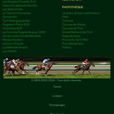
Les Simples/Couplés Trot
Deauville Spéciale Quintés
PHOTOTHÈQUE
Les Spécialistes
Le Tiercé à Vincennes
Jockeys, drivers, entraineurs
Gonna Win
PMU
Turf Stats gagnantes
Chevaux
Gagnant-Placé 2015
Courses de Galop
Vincennes 2017
Courses de Trot
La Formule Gagnante pour 2020
Grand National du Trot
Covès contre Covès Résultats
Hippodromes
Money Masters
Pronostic Turf, PMU
Le 2 sur 4 Facile
Prix d’Amérique
La Méthode Simple
Vidéos
Les 2 Perfs
© GRM 2009-2026 - Tous droits réservés
Taonix
Lexique
Témoignages
Plan du site