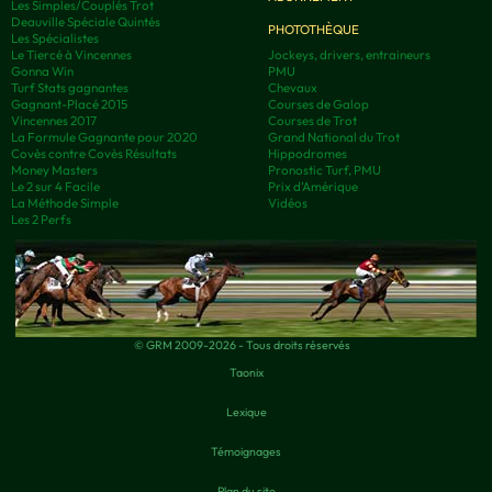
Les Simples/Couplés Trot
Deauville Spéciale Quintés
PHOTOTHÈQUE
Les Spécialistes
Le Tiercé à Vincennes
Jockeys, drivers, entraineurs
Gonna Win
PMU
Turf Stats gagnantes
Chevaux
Gagnant-Placé 2015
Courses de Galop
Vincennes 2017
Courses de Trot
La Formule Gagnante pour 2020
Grand National du Trot
Covès contre Covès Résultats
Hippodromes
Money Masters
Pronostic Turf, PMU
Le 2 sur 4 Facile
Prix d’Amérique
La Méthode Simple
Vidéos
Les 2 Perfs
© GRM 2009-2026 - Tous droits réservés
Taonix
Lexique
Témoignages
Plan du site