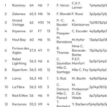
C.& Y.
1
Rominou
64
H6
7
F. Veron
7p4p4p1p(1
Lerner
2
Zalamea
62,5
M6
16
F. Blondel
F. Rossi
3p2p6p7p5
Grand
P.-C.
A.
3
62
H10
14
7p(18)13p1p
Vintage
Boudot
Kleinkorres
S.
4
Kayenne
61
F7
13
C. Escuder
4p5p8p8p(1
Pasquier
M.
5
Hout Bay
60
H6
15
M.Hofer
13p6p12p(1
Barzalona
Mme C.
Furious des
R.
6
57,5
H7
11
Barande-
13p16p1p7p
Aigles
Thomas
Barbe
Rebel
C.
P.& F.
7
56,5
H6
6
5p3p7p4p2
Lightning
Soumillon
Monfort
Mlle D.
8
Esperitum
56,5
H5
12
Mlle C. Fey
5p6p14p1p(
Santiago
9
Larno
56,5
H5
1
S. Ruis
M. Boutin
4p9p10p4p(
C.
M.
10
La Fibre
56,5
H5
3
2p14p(18)12
Demuro
Pimbonnet
Mlle C.
D. De
11
Red Kitten
56
H6
9
6p7p5p4p6
Pacaut
Waele
T.
12
Keravnos
55,5
H9
4
Y. Barberot
1p4p5p9p3
Bachelot