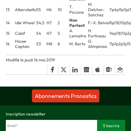
M.
T.
13
Alberobello
55
H6
10
Delcher-
7p4p9p3p(1
Piccone
Sanchez
Non
14
Idle Wheel
54,5
H7
2
F.-X. Belvisi
9p(18)10p5
Partant
A.
H.
15
Calaf
54
H7
5
14p(18)11p2
Lemaitre
Fortineau
House
G.
16
53
M8
8
M. Berto
11p1p2p1p1
Captain
Alimpinisis
Modifié le jeudi 16 mai 2019
Abonnements Pronostics
Inscription newsletter