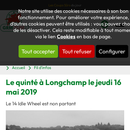
Les Coups Sûrs
du jour
Notre site utilise des cookies nécessaires à son bon
fonctionnement. Pour améliorer votre expérience,
d’autres cookies peuvent être utilisés : vous pouvez cho
de les désactiver. Cela reste modifiable à tout mome
Mon
via le lien
Cookies
en bas de page.
compte
Tout accepter
Tout refuser
Configurer
Panier
Accueil
Fil d'infos
Le quinté à Longchamp le jeudi 16
mai 2019
Le 14 Idle Wheel est non partant