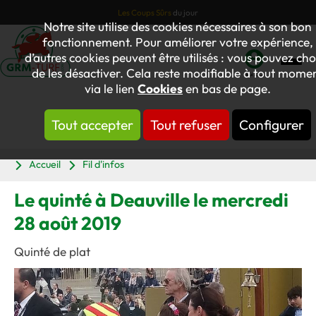
Les Coups Sûrs
du jour
Notre site utilise des cookies nécessaires à son bon
fonctionnement. Pour améliorer votre expérience,
d’autres cookies peuvent être utilisés : vous pouvez choi
de les désactiver. Cela reste modifiable à tout mome
Mon
via le lien
Cookies
en bas de page.
compte
Tout accepter
Tout refuser
Configurer
Panier
Accueil
Fil d'infos
Le quinté à Deauville le mercredi
28 août 2019
Quinté de plat