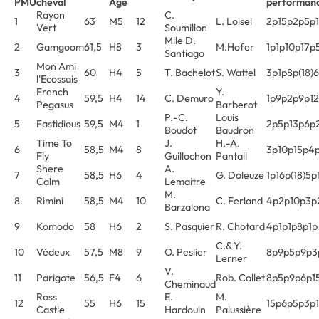
PMU
cheval
Age
performan
Rayon
C.
1
63
M5
12
L. Loisel
2p15p2p5p
Vert
Soumillon
Mlle D.
2
Gamgoom
61,5
H8
3
M.Hofer
1p1p10p17p
Santiago
Mon Ami
3
60
H4
5
T. Bachelot
S. Wattel
3p1p8p(18)
l'Ecossais
French
Y.
4
59,5
H4
14
C. Demuro
1p9p2p9p1
Pegasus
Barberot
P.-C.
Louis
5
Fastidious
59,5
M4
1
2p5p13p6p
Boudot
Baudron
Time To
J.
H.-A.
6
58,5
M4
8
3p10p15p4
Fly
Guillochon
Pantall
Shere
A.
7
58,5
H6
4
G. Doleuze
1p16p(18)5p
Calm
Lemaitre
M.
8
Rimini
58,5
M4
10
C. Ferland
4p2p10p3p
Barzalona
9
Komodo
58
H6
2
S. Pasquier
R. Chotard
4p1p1p8p1p
C.& Y.
10
Védeux
57,5
M8
9
O. Peslier
8p9p5p9p3
Lerner
V.
11
Parigote
56,5
F4
6
Rob. Collet
8p5p9p6p1
Cheminaud
Ross
E.
M.
12
55
H6
15
15p6p5p3p
Castle
Hardouin
Palussière