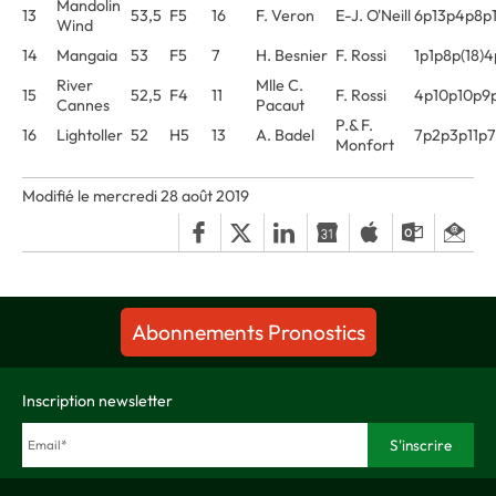
Mandolin
13
53,5
F5
16
F. Veron
E-J. O'Neill
6p13p4p8p
Wind
14
Mangaia
53
F5
7
H. Besnier
F. Rossi
1p1p8p(18)4
River
Mlle C.
15
52,5
F4
11
F. Rossi
4p10p10p9
Cannes
Pacaut
P.& F.
16
Lightoller
52
H5
13
A. Badel
7p2p3p11p
Monfort
Modifié le mercredi 28 août 2019
Abonnements Pronostics
Inscription newsletter