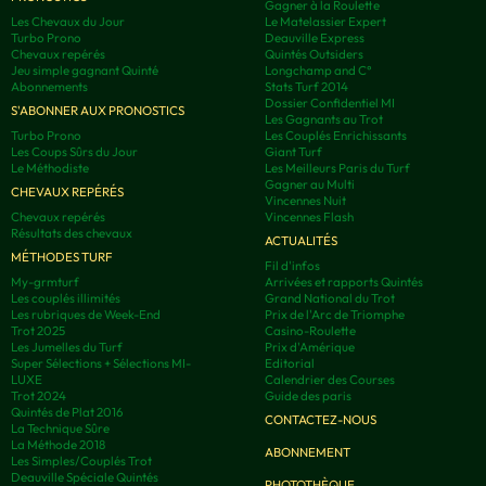
Gagner à la Roulette
Les Chevaux du Jour
Le Matelassier Expert
Turbo Prono
Deauville Express
Chevaux repérés
Quintés Outsiders
Jeu simple gagnant Quinté
Longchamp and C°
Abonnements
Stats Turf 2014
Dossier Confidentiel MI
S'ABONNER AUX PRONOSTICS
Les Gagnants au Trot
Turbo Prono
Les Couplés Enrichissants
Les Coups Sûrs du Jour
Giant Turf
Le Méthodiste
Les Meilleurs Paris du Turf
Gagner au Multi
CHEVAUX REPÉRÉS
Vincennes Nuit
Chevaux repérés
Vincennes Flash
Résultats des chevaux
ACTUALITÉS
MÉTHODES TURF
Fil d'infos
My-grmturf
Arrivées et rapports Quintés
Les couplés illimités
Grand National du Trot
Les rubriques de Week-End
Prix de l'Arc de Triomphe
Trot 2025
Casino-Roulette
Les Jumelles du Turf
Prix d'Amérique
Super Sélections + Sélections MI-
Editorial
LUXE
Calendrier des Courses
Trot 2024
Guide des paris
Quintés de Plat 2016
CONTACTEZ-NOUS
La Technique Sûre
La Méthode 2018
ABONNEMENT
Les Simples/Couplés Trot
Deauville Spéciale Quintés
PHOTOTHÈQUE