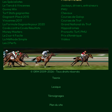
Les Spécialistes
Le Tiercé à Vincennes
Jockeys, drivers, entraineurs
Gonna Win
PMU
Turf Stats gagnantes
Chevaux
Gagnant-Placé 2015
Courses de Galop
Vincennes 2017
Courses de Trot
La Formule Gagnante pour 2020
Grand National du Trot
Covès contre Covès Résultats
Hippodromes
Money Masters
Pronostic Turf, PMU
Le 2 sur 4 Facile
Prix d’Amérique
La Méthode Simple
Vidéos
Les 2 Perfs
© GRM 2009-2026 - Tous droits réservés
Taonix
Lexique
Témoignages
Plan du site