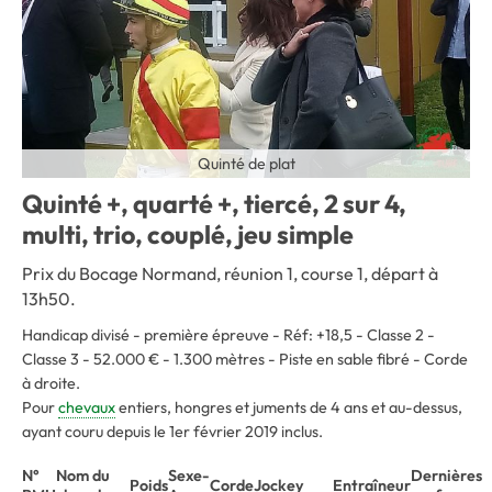
Quinté de plat
Quinté +, quarté +, tiercé, 2 sur 4,
multi, trio, couplé, jeu simple
Prix du Bocage Normand, réunion 1, course 1, départ à
13h50.
Handicap divisé - première épreuve - Réf: +18,5 - Classe 2 -
Classe 3 - 52.000 € - 1.300 mètres - Piste en sable fibré - Corde
à droite.
Pour
chevaux
entiers, hongres et juments de 4 ans et au-dessus,
ayant couru depuis le 1er février 2019 inclus.
N°
Nom du
Sexe-
Dernières
Poids
Corde
Jockey
Entraîneur