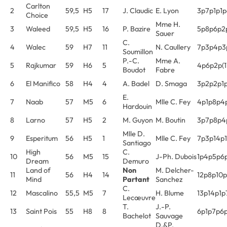
Carlton
2
59,5
H5
17
J. Claudic
E. Lyon
3p7p1p1
Choice
Mme H.
3
Waleed
59,5
H5
16
P. Bazire
5p8p6p2
Sauer
C.
4
Walec
59
H7
11
N. Caullery
7p3p4p3
Soumillon
P.-C.
Mme A.
5
Rajkumar
59
H6
5
4p6p2p(17
Boudot
Fabre
6
El Manifico
58
H4
4
A. Badel
D. Smaga
3p2p2p1
E.
7
Naab
57
M5
6
Mlle C. Fey
4p1p8p4p
Hardouin
8
Larno
57
H5
2
M. Guyon
M. Boutin
3p7p8p4
Mlle D.
9
Esperitum
56
H5
1
Mlle C. Fey
7p3p14p1
Santiago
High
C.
10
56
M5
15
J-Ph. Dubois
1p4p5p6p
Dream
Demuro
Land of
Non
M. Delcher-
11
56
H4
14
12p8p10
Mind
Partant
Sanchez
C.
12
Mascalino
55,5
M5
7
H. Blume
13p14p1p
Lecœuvre
T.
J.-P.
13
Saint Pois
55
H8
8
6p1p7p6
Bachelot
Sauvage
D.&P.