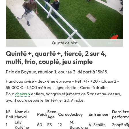
Quinté de plat
Quinté +, quarté +, tiercé, 2 sur 4,
multi, trio, couplé, jeu simple
Prix de Bayeux, réunion 1, course 3, départ à 15h15.
Handicap divisé - deuxième épreuve - Réf: +17 +20 - Classe 2 -
55.000 € - 1.600 mètres - Ligne droite - Corde à droite.
Pour
chevaux
entiers, hongres et juments de 3 ans et au-dessus,
ayant couru depuis le 1er février 2019 inclus.
N°
Nom du
Sexe-
Dernière
Poids
Corde
Jockey
Entraîneur
PMU
cheval
Age
perform
Lilly
M.
1
60
F5
12
A. Schütz
2p6p5p3
Kaféïne
Barzalona