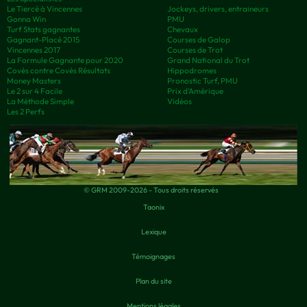
Le Tiercé à Vincennes
Jockeys, drivers, entraineurs
Gonna Win
PMU
Turf Stats gagnantes
Chevaux
Gagnant-Placé 2015
Courses de Galop
Vincennes 2017
Courses de Trot
La Formule Gagnante pour 2020
Grand National du Trot
Covès contre Covès Résultats
Hippodromes
Money Masters
Pronostic Turf, PMU
Le 2 sur 4 Facile
Prix d’Amérique
La Méthode Simple
Vidéos
Les 2 Perfs
© GRM 2009-2026 - Tous droits réservés
Taonix
Lexique
Témoignages
Plan du site
Mentions légales