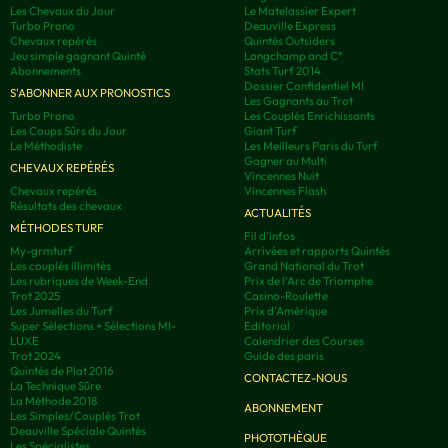
Les Chevaux du Jour
Le Matelassier Expert
Turbo Prono
Deauville Express
Chevaux repérés
Quintés Outsiders
Jeu simple gagnant Quinté
Longchamp and C°
Abonnements
Stats Turf 2014
Dossier Confidentiel MI
S'ABONNER AUX PRONOSTICS
Les Gagnants au Trot
Turbo Prono
Les Couplés Enrichissants
Les Coups Sûrs du Jour
Giant Turf
Le Méthodiste
Les Meilleurs Paris du Turf
Gagner au Multi
CHEVAUX REPÉRÉS
Vincennes Nuit
Chevaux repérés
Vincennes Flash
Résultats des chevaux
ACTUALITÉS
MÉTHODES TURF
Fil d'infos
My-grmturf
Arrivées et rapports Quintés
Les couplés illimités
Grand National du Trot
Les rubriques de Week-End
Prix de l'Arc de Triomphe
Trot 2025
Casino-Roulette
Les Jumelles du Turf
Prix d'Amérique
Super Sélections + Sélections MI-
Editorial
LUXE
Calendrier des Courses
Trot 2024
Guide des paris
Quintés de Plat 2016
CONTACTEZ-NOUS
La Technique Sûre
La Méthode 2018
ABONNEMENT
Les Simples/Couplés Trot
Deauville Spéciale Quintés
PHOTOTHÈQUE
Les Spécialistes