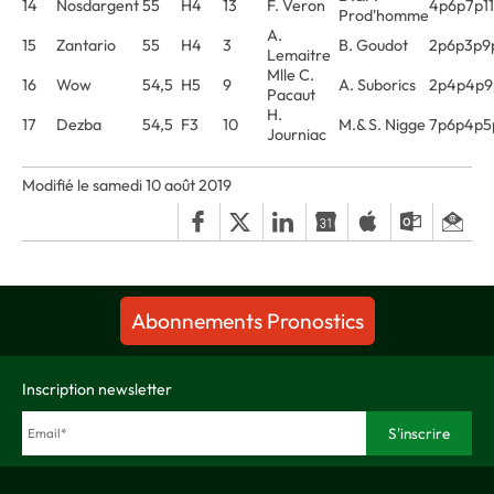
14
Nosdargent
55
H4
13
F. Veron
4p6p7p1
Prod'homme
A.
15
Zantario
55
H4
3
B. Goudot
2p6p3p9p
Lemaitre
Mlle C.
16
Wow
54,5
H5
9
A. Suborics
2p4p4p9
Pacaut
H.
17
Dezba
54,5
F3
10
M.& S. Nigge
7p6p4p5
Journiac
Modifié le samedi 10 août 2019
Abonnements Pronostics
Inscription newsletter