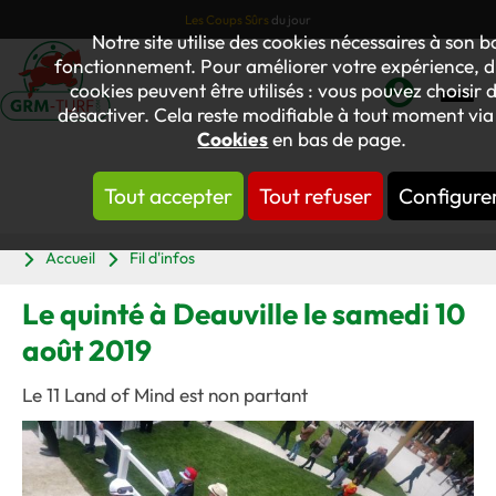
Les Coups Sûrs
du jour
Notre site utilise des cookies nécessaires à son 
fonctionnement. Pour améliorer votre expérience, d
cookies peuvent être utilisés : vous pouvez choisir d
désactiver. Cela reste modifiable à tout moment via 
Mon
Cookies
en bas de page.
compte
Tout accepter
Tout refuser
Configure
Panier
Accueil
Fil d'infos
Le quinté à Deauville le samedi 10
août 2019
Le 11 Land of Mind est non partant