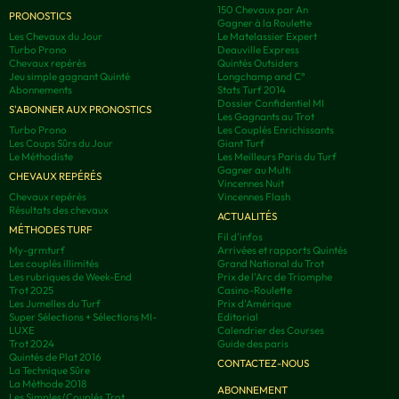
150 Chevaux par An
PRONOSTICS
Gagner à la Roulette
Les Chevaux du Jour
Le Matelassier Expert
Turbo Prono
Deauville Express
Chevaux repérés
Quintés Outsiders
Jeu simple gagnant Quinté
Longchamp and C°
Abonnements
Stats Turf 2014
Dossier Confidentiel MI
S'ABONNER AUX PRONOSTICS
Les Gagnants au Trot
Turbo Prono
Les Couplés Enrichissants
Les Coups Sûrs du Jour
Giant Turf
Le Méthodiste
Les Meilleurs Paris du Turf
Gagner au Multi
CHEVAUX REPÉRÉS
Vincennes Nuit
Chevaux repérés
Vincennes Flash
Résultats des chevaux
ACTUALITÉS
MÉTHODES TURF
Fil d'infos
My-grmturf
Arrivées et rapports Quintés
Les couplés illimités
Grand National du Trot
Les rubriques de Week-End
Prix de l'Arc de Triomphe
Trot 2025
Casino-Roulette
Les Jumelles du Turf
Prix d'Amérique
Super Sélections + Sélections MI-
Editorial
LUXE
Calendrier des Courses
Trot 2024
Guide des paris
Quintés de Plat 2016
CONTACTEZ-NOUS
La Technique Sûre
La Méthode 2018
ABONNEMENT
Les Simples/Couplés Trot