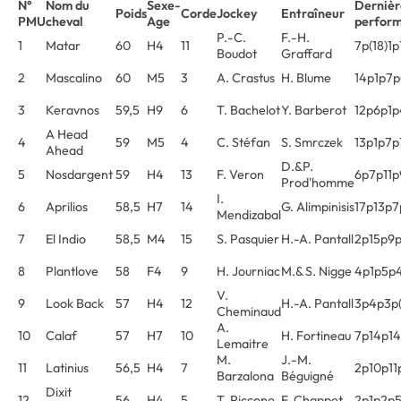
N°
Nom du
Sexe-
Dernièr
Poids
Corde
Jockey
Entraîneur
PMU
cheval
Age
perfor
P.-C.
F.-H.
1
Matar
60
H4
11
7p(18)1
Boudot
Graffard
2
Mascalino
60
M5
3
A. Crastus
H. Blume
14p1p7p
3
Keravnos
59,5
H9
6
T. Bachelot
Y. Barberot
12p6p1
A Head
4
59
M5
4
C. Stéfan
S. Smrczek
13p1p7p
Ahead
D.&P.
5
Nosdargent
59
H4
13
F. Veron
6p7p11
Prod'homme
I.
6
Aprilios
58,5
H7
14
G. Alimpinisis
17p13p7
Mendizabal
7
El Indio
58,5
M4
15
S. Pasquier
H.-A. Pantall
2p15p9p
8
Plantlove
58
F4
9
H. Journiac
M.& S. Nigge
4p1p5p
V.
9
Look Back
57
H4
12
H.-A. Pantall
3p4p3p(
Cheminaud
A.
10
Calaf
57
H7
10
H. Fortineau
7p14p14
Lemaitre
M.
J.-M.
11
Latinius
56,5
H4
7
2p10p11
Barzalona
Béguigné
Dixit
12
56
H4
5
T. Piccone
F. Chappet
2p1p2p