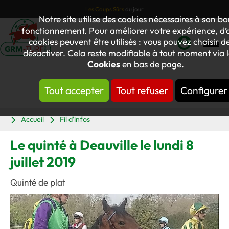
Les Coups Sûrs
du jour
Notre site utilise des cookies nécessaires à son b
fonctionnement. Pour améliorer votre expérience, d’
cookies peuvent être utilisés : vous pouvez choisir de
désactiver. Cela reste modifiable à tout moment via l
Mon
Cookies
en bas de page.
compte
Tout accepter
Tout refuser
Configurer
Panier
Accueil
Fil d'infos
Le quinté à Deauville le lundi 8
juillet 2019
Quinté de plat