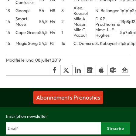
Confucius
Alex.
13
Geonpi
56
H8
8
N. Bellanger
1p1p1p2
Roussel
Smart
Mlle A.
D.&P.
14
55,5
H4
2
13p8p1
Move
Massin
Prod'homme
Mlle C.
Mme J.-F.
15
Cape Greco
55,5
H4
1
5p7p5p
Pacaut
Hughes
16
Magic Song
54,5
F5
16
C. Demuro
S. Kobayashi
1p8p15p
Modifié le lundi 08 juillet 2019
Abonnements Pronostics
Inscription newsletter