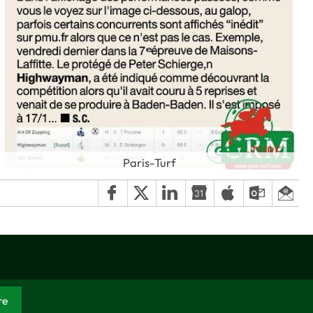
Paris-Turf