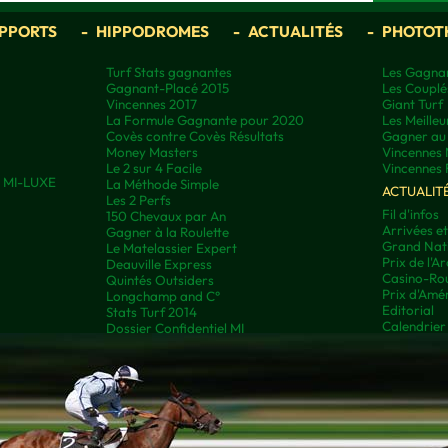
APPORTS
HIPPODROMES
ACTUALITÉS
PHOTOT
Turf Stats gagnantes
Les Gagnan
Gagnant-Placé 2015
Les Couplé
Vincennes 2017
Giant Turf
La Formule Gagnante pour 2020
Les Meilleu
Covès contre Covès Résultats
Gagner au 
Money Masters
Vincennes 
Le 2 sur 4 Facile
Vincennes 
ns MI-LUXE
La Méthode Simple
ACTUALIT
Les 2 Perfs
Fil d'infos
150 Chevaux par An
Arrivées e
Gagner à la Roulette
Grand Nati
Le Matelassier Expert
Prix de l'A
Deauville Express
Casino-Rou
Quintés Outsiders
Prix d'Amé
Longchamp and C°
Editorial
Stats Turf 2014
Calendrier
Dossier Confidentiel MI