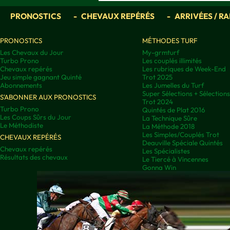
PRONOSTICS
CHEVAUX REPÉRÉS
ARRIVÉES / R
PRONOSTICS
MÉTHODES TURF
Les Chevaux du Jour
My-grmturf
Turbo Prono
Les couplés illimités
Chevaux repérés
Les rubriques de Week-End
Jeu simple gagnant Quinté
Trot 2025
Abonnements
Les Jumelles du Turf
Super Sélections + Sélectio
S'ABONNER AUX PRONOSTICS
Trot 2024
Turbo Prono
Quintés de Plat 2016
Les Coups Sûrs du Jour
La Technique Sûre
Le Méthodiste
La Méthode 2018
Les Simples/Couplés Trot
CHEVAUX REPÉRÉS
Deauville Spéciale Quintés
Chevaux repérés
Les Spécialistes
Résultats des chevaux
Le Tiercé à Vincennes
Gonna Win