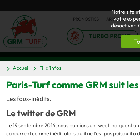
Notre site u
votre expér
PRONOSTICS
ARRIVÉES
AC
désactiver. 
TURBO PRONO
To
Accueil
Fil d'infos
Paris-Turf comme GRM suit le
Les faux-inédits.
Le twitter de GRM
Le 19 septembre 2014, nous publions un tweet indiquant un
concurrent comme inédit alors qu'il ne l'est pas puisqu'il 