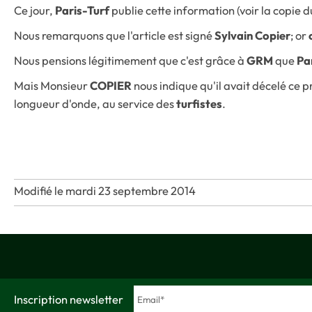
Ce jour,
Paris-Turf
publie cette information (voir la copie du
Nous remarquons que l'article est signé
Sylvain Copier
; or
Nous pensions légitimement que c'est grâce à
GRM
que
Pa
Mais Monsieur
COPIER
nous indique qu'il avait décelé ce
longueur d'onde, au service des
turfistes
.
Modifié le mardi 23 septembre 2014
Inscription newsletter