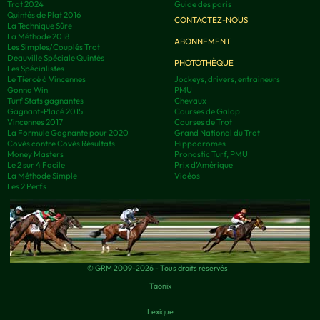
Trot 2024
Guide des paris
Quintés de Plat 2016
CONTACTEZ-NOUS
La Technique Sûre
La Méthode 2018
ABONNEMENT
Les Simples/Couplés Trot
Deauville Spéciale Quintés
PHOTOTHÈQUE
Les Spécialistes
Le Tiercé à Vincennes
Jockeys, drivers, entraineurs
Gonna Win
PMU
Turf Stats gagnantes
Chevaux
Gagnant-Placé 2015
Courses de Galop
Vincennes 2017
Courses de Trot
La Formule Gagnante pour 2020
Grand National du Trot
Covès contre Covès Résultats
Hippodromes
Money Masters
Pronostic Turf, PMU
Le 2 sur 4 Facile
Prix d’Amérique
La Méthode Simple
Vidéos
Les 2 Perfs
© GRM 2009-2026 - Tous droits réservés
Taonix
Lexique