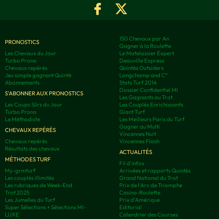
150 Chevaux par An
PRONOSTICS
Gagner à la Roulette
Les Chevaux du Jour
Le Matelassier Expert
Turbo Prono
Deauville Express
Chevaux repérés
Quintés Outsiders
Jeu simple gagnant Quinté
Longchamp and C°
Abonnements
Stats Turf 2014
Dossier Confidentiel MI
S'ABONNER AUX PRONOSTICS
Les Gagnants au Trot
Les Coups Sûrs du Jour
Les Couplés Enrichissants
Turbo Prono
Giant Turf
Le Méthodiste
Les Meilleurs Paris du Turf
Gagner au Multi
CHEVAUX REPÉRÉS
Vincennes Nuit
Chevaux repérés
Vincennes Flash
Résultats des chevaux
ACTUALITÉS
MÉTHODES TURF
Fil d'infos
My-grmturf
Arrivées et rapports Quintés
Les couplés illimités
Grand National du Trot
Les rubriques de Week-End
Prix de l'Arc de Triomphe
Trot 2025
Casino-Roulette
Les Jumelles du Turf
Prix d'Amérique
Super Sélections + Sélections MI-
Editorial
LUXE
Calendrier des Courses