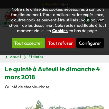
Les Coups Sûrs
du jour
Notre site utilise des cookies nécessaires à son bon
fonctionnement. Pour améliorer votre expérience,
d’autres cookies peuvent être utilisés : vous pouvez
choisir de les désactiver. Cela reste modifiable à tout
Mon
moment via le lien
Cookies
en bas de page.
compte
Tout accepter
Tout refuser
Configurer
Panier
Accueil
Fil d'infos
Le quinté à Auteuil le dimanche 4
mars 2018
Quinté de steeple-chase