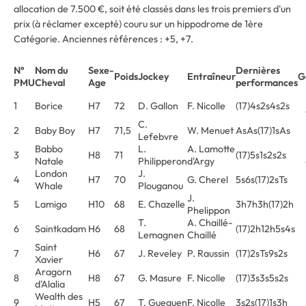
allocation de 7.500 €, soit été classés dans les trois premiers d'un
prix (à réclamer excepté) couru sur un hippodrome de 1ère
Catégorie. Anciennes références : +5, +7.
N°
Nom du
Sexe-
Dernières
Poids
Jockey
Entraîneur
G
PMU
Cheval
Age
performances
1
Borice
H7
72
D. Gallon
F. Nicolle
(17)4s2s4s2s
C.
2
Baby Boy
H7
71,5
W. Menuet
AsAs(17)1sAs
Lefebvre
Babbo
L.
A. Lamotte
3
H8
71
(17)5s1s2s2s
Natale
Philipperon
d'Argy
London
J.
4
H7
70
G. Cherel
5s6s(17)2sTs
Whale
Plouganou
J.
5
Lamigo
H10
68
E. Chazelle
3h7h3h(17)2h
Phelippon
T.
A. Chaillé-
6
Saintkadam
H6
68
(17)2h12h5s4s
Lemagnen
Chaillé
Saint
7
H6
67
J. Reveley
P. Raussin
(17)2sTs9s2s
Xavier
Aragorn
8
H8
67
G. Masure
F. Nicolle
(17)3s3s5s2s
d'Alalia
Wealth des
9
H5
67
T. Gueguen
F. Nicolle
3s2s(17)1s3h