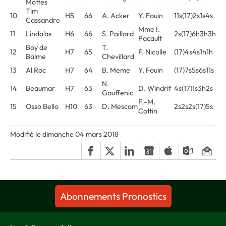
Mottes
Tim
10
H5
66
A. Acker
Y. Fouin
11s(17)2s1s4s
Cassandre
Mme I.
11
Linda'as
H6
66
S. Paillard
2s(17)6h3h3h
Pacault
Boy de
T.
12
H7
65
F. Nicolle
(17)4s4s1h1h
Balme
Chevillard
13
Al Roc
H7
64
B. Meme
Y. Fouin
(17)7s5s6s11s
N.
14
Beaumar
H7
63
D. Windrif
4s(17)1s3h2s
Gauffenic
F.-M.
15
Osso Bello
H10
63
D. Mescam
2s2s2s(17)5s
Cottin
Modifié le dimanche 04 mars 2018
Abonnements Pronostics