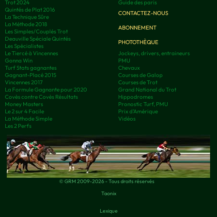
Trot 2024
Guide des paris
Quintés de Plat 2016
CONTACTEZ-NOUS
La Technique Sûre
La Méthode 2018
ABONNEMENT
Les Simples/Couplés Trot
Deauville Spéciale Quintés
PHOTOTHÈQUE
Les Spécialistes
Le Tiercé à Vincennes
Jockeys, drivers, entraineurs
Gonna Win
PMU
Turf Stats gagnantes
Chevaux
Gagnant-Placé 2015
Courses de Galop
Vincennes 2017
Courses de Trot
La Formule Gagnante pour 2020
Grand National du Trot
Covès contre Covès Résultats
Hippodromes
Money Masters
Pronostic Turf, PMU
Le 2 sur 4 Facile
Prix d’Amérique
La Méthode Simple
Vidéos
Les 2 Perfs
© GRM 2009-2026 - Tous droits réservés
Taonix
Lexique