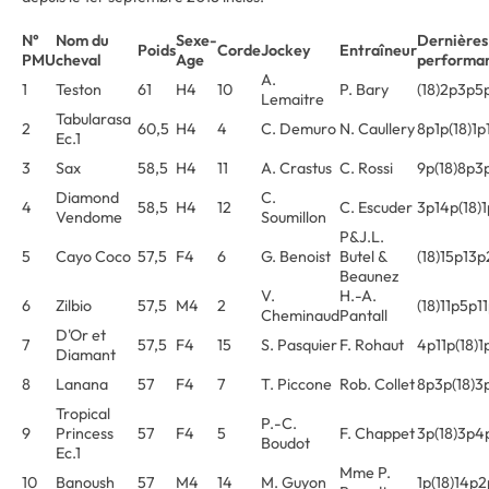
N°
Nom du
Sexe-
Dernières
Poids
Corde
Jockey
Entraîneur
PMU
cheval
Age
performa
A.
1
Teston
61
H4
10
P. Bary
(18)2p3p5
Lemaitre
Tabularasa
2
60,5
H4
4
C. Demuro
N. Caullery
8p1p(18)1p
Ec.1
3
Sax
58,5
H4
11
A. Crastus
C. Rossi
9p(18)8p3
Diamond
C.
4
58,5
H4
12
C. Escuder
3p14p(18)1
Vendome
Soumillon
P&J.L.
5
Cayo Coco
57,5
F4
6
G. Benoist
Butel &
(18)15p13
Beaunez
V.
H.-A.
6
Zilbio
57,5
M4
2
(18)11p5p1
Cheminaud
Pantall
D'Or et
7
57,5
F4
15
S. Pasquier
F. Rohaut
4p11p(18)1
Diamant
8
Lanana
57
F4
7
T. Piccone
Rob. Collet
8p3p(18)3
Tropical
P.-C.
9
Princess
57
F4
5
F. Chappet
3p(18)3p4
Boudot
Ec.1
Mme P.
10
Banoush
57
M4
14
M. Guyon
1p(18)14p