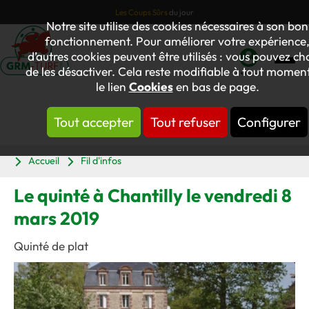
Les Coups Sûrs
du jour
Notre site utilise des cookies nécessaires à son bon
fonctionnement. Pour améliorer votre expérience
d’autres cookies peuvent être utilisés : vous pouvez cho
de les désactiver. Cela reste modifiable à tout moment
Mon
le lien
Cookies
en bas de page.
compte
Tout accepter
Tout refuser
Configurer
Panier
Accueil
Fil d'infos
Le quinté à Chantilly le vendredi 8
mars 2019
Quinté de plat