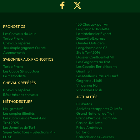
150 Chevaux par An
PRONOSTICS
Gagner à la Roulette
Les Chevaux du Jour
Le Matelassier Expert
Turbo Prono
Deauville Express
Chevaux repérés
Quintés Outsiders
Jeu simple gagnant Quinté
Longchamp and C°
Abonnements
Stats Turf 2014
Dossier Confidentiel MI
S'ABONNER AUX PRONOSTICS
Les Gagnants au Trot
Turbo Prono
Les Couplés Enrichissants
Les Coups Sûrs du Jour
Giant Turf
Le Méthodiste
Les Meilleurs Paris du Turf
Gagner au Multi
CHEVAUX REPÉRÉS
Vincennes Nuit
Chevaux repérés
Vincennes Flash
Résultats des chevaux
ACTUALITÉS
MÉTHODES TURF
Fil d'infos
My-grmturf
Arrivées et rapports Quintés
Les couplés illimités
Grand National du Trot
Les rubriques de Week-End
Prix de l'Arc de Triomphe
Trot 2025
Casino-Roulette
Les Jumelles du Turf
Prix d'Amérique
Super Sélections + Sélections MI-
Editorial
LUXE
Calendrier des Courses