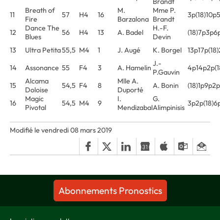
Brandt
Breath of
M.
Mme P.
11
57
H4
16
3p(18)10p
Fire
Barzalona
Brandt
Dance The
H.-F.
12
56
H4
13
A. Badel
(18)7p3p6
Blues
Devin
13
Ultra Petita
55,5
M4
1
J. Augé
K. Borgel
13p17p(18
J.-
14
Assonance
55
F4
3
A. Hamelin
4p14p2p(1
P.Gauvin
Alcama
Mlle A.
15
54,5
F4
8
A. Bonin
(18)1p9p2
Doloise
Duporté
Magic
I.
G.
16
54,5
M4
9
3p2p(18)6
Pivotal
Mendizabal
Alimpinisis
Modifié le vendredi 08 mars 2019
Abonnements Pronostics