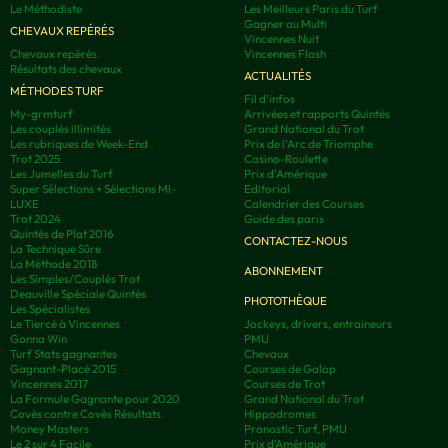
Le Méthodiste
Les Meilleurs Paris du Turf
Gagner au Multi
CHEVAUX REPÉRÉS
Vincennes Nuit
Chevaux repérés
Vincennes Flash
Résultats des chevaux
ACTUALITÉS
MÉTHODES TURF
Fil d'infos
My-grmturf
Arrivées et rapports Quintés
Les couplés illimités
Grand National du Trot
Les rubriques de Week-End
Prix de l'Arc de Triomphe
Trot 2025
Casino-Roulette
Les Jumelles du Turf
Prix d'Amérique
Super Sélections + Sélections MI-
Editorial
LUXE
Calendrier des Courses
Trot 2024
Guide des paris
Quintés de Plat 2016
CONTACTEZ-NOUS
La Technique Sûre
La Méthode 2018
ABONNEMENT
Les Simples/Couplés Trot
Deauville Spéciale Quintés
PHOTOTHÈQUE
Les Spécialistes
Le Tiercé à Vincennes
Jockeys, drivers, entraineurs
Gonna Win
PMU
Turf Stats gagnantes
Chevaux
Gagnant-Placé 2015
Courses de Galop
Vincennes 2017
Courses de Trot
La Formule Gagnante pour 2020
Grand National du Trot
Covès contre Covès Résultats
Hippodromes
Money Masters
Pronostic Turf, PMU
Le 2 sur 4 Facile
Prix d’Amérique