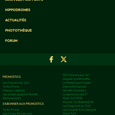
HIPPODROMES
ACTUALITÉS
PHOTOTHÈQUE
FORUM
150 Chevaux par An
PRONOSTICS
Gagner à la Roulette
Les Chevaux du Jour
Le Matelassier Expert
Turbo Prono
Deauville Express
Chevaux repérés
Quintés Outsiders
Jeu simple gagnant Quinté
Longchamp and C°
Abonnements
Stats Turf 2014
Dossier Confidentiel MI
S'ABONNER AUX PRONOSTICS
Les Gagnants au Trot
Turbo Prono
Les Couplés Enrichissants
Les Coups Sûrs du Jour
Giant Turf