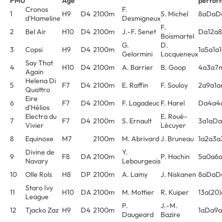
PMU
Age
perfor
Cronos
F.
1
H9
D4
2100m
S. Michel
8aDaD
d'Hameline
Desmigneux
F.
2
Bel Air
H10
D4
2100m
J.-F. Senet
Da12a
Boismartel
G.
D.
3
Copsi
H9
D4
2100m
1a5a1a
Gelormini
Locqueneux
Say That
4
H10
D4
2100m
A. Barrier
B. Goop
4a3a7m
Again
Helena Di
5
F7
D4
2100m
E. Raffin
F. Souloy
2a9a1a
Quattro
Eire
6
F7
D4
2100m
F. Lagadeuc
F. Harel
Da4a4
d'Hélios
Electra du
E. Roué-
7
F7
D4
2100m
S. Ernault
3a1aDa
Vivier
Lécuyer
8
Equinoxe
M7
2100m
M. Abrivard
J. Bruneau
1a2a3a
Divine de
Y.
9
F8
DA
2100m
P. Hachin
5a0a6a
Navary
Lebourgeois
10
Olle Rols
H8
DP
2100m
A. Lamy
J. Niskanen
8aDaD
Staro Ivy
11
H10
DA
2100m
M. Mottier
R. Kuiper
13a(20
League
P.
J.-M.
12
Tjacko Zaz
H9
D4
2100m
1aDa9a
Daugeard
Bazire