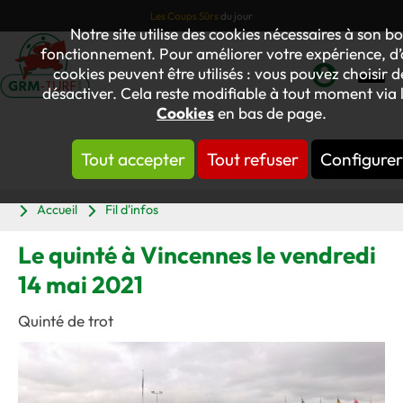
Les Coups Sûrs
du jour
Notre site utilise des cookies nécessaires à son b
fonctionnement. Pour améliorer votre expérience, d’
cookies peuvent être utilisés : vous pouvez choisir d
désactiver. Cela reste modifiable à tout moment via l
Mon
Cookies
en bas de page.
compte
Tout accepter
Tout refuser
Configurer
Panier
Accueil
Fil d'infos
Le quinté à Vincennes le vendredi
14 mai 2021
Quinté de trot