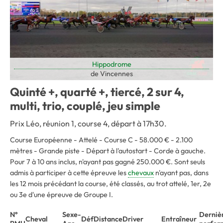
Hippodrome
de Vincennes
Quinté +, quarté +, tiercé, 2 sur 4,
multi, trio, couplé, jeu simple
Prix Léo, réunion 1, course 4, départ à 17h30.
Course Européenne - Attelé - Course C - 58.000 € - 2.100
mètres - Grande piste - Départ à l'autostart - Corde à gauche
.
Pour 7 à 10 ans inclus, n'ayant pas gagné 250.000 €. Sont seuls
admis à participer à cette épreuve les
chevaux
n'ayant pas, dans
les 12 mois précédant la course, été classés, au trot attelé, 1er, 2e
ou 3e d'une épreuve de Groupe I.
N°
Sexe-
Derniè
Cheval
Déf
Distance
Driver
Entraîneur